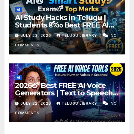
AI
AI Study Hacks in Telugu |
Students కోసం Best FREE AI
Tools & Smart Study Tips
JULY 23, 2026
TELUGU LIBRARY
NO
(2026)
COMMENTS
AI
2026లో Best FREE AI Voice
Generators | Text to Speech
కోసం Top 4 AI Tools
JULY 22, 2026
TELUGU LIBRARY
NO
COMMENTS