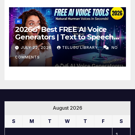
AI
2026లో Best FREE AI Voice
Generators | Text to Speech
కోసం Top 4 AI Tools
JULY 22, 2026
TELUGU LIBRARY
NO
COMMENTS
August 2026
S
M
T
W
T
F
S
1