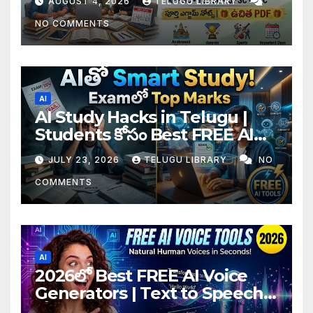
AUGUST 4, 2026
TELUGU LIBRARY
NO COMMENTS
AI
AI Study Hacks in Telugu |
Students కోసం Best FREE AI
Tools & Smart Study Tips
JULY 23, 2026
TELUGU LIBRARY
NO
(2026)
COMMENTS
AI
2026లో Best FREE AI Voice
Generators | Text to Speech
కోసం Top 4 AI Tools