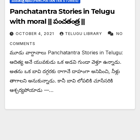
పంచతంత్ర కథలు (PANCHATANTRA STORIES)
Panchatantra Stories in Telugu
with moral || పంచతంత్ర ||
OCTOBER 4, 2021
TELUGU LIBRARY
NO
COMMENTS
మూడు వాగ్దానాలు Panchatantra Stories in Telugu:
ఆదిత్య అనే యువకుడు ఒక అడవి గుండా వెళ్తూ ఉన్నాడు.
అతను ఒక బావి దగ్గరకు రాగానే దాహంగా అనిపించి, నీళ్లు
తాగాలని అనుకున్నాడు. కానీ బావి లోపలికి చూసేసరికి
ఆశ్చర్యపోయాడు —…