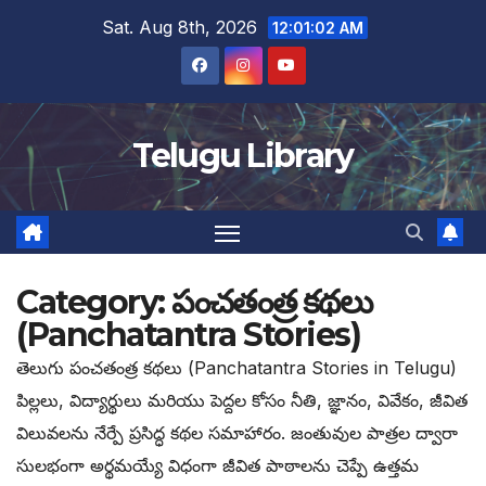
Skip
Sat. Aug 8th, 2026
12:01:03 AM
to
content
Telugu Library
Category:
పంచతంత్ర కథలు
(Panchatantra Stories)
తెలుగు పంచతంత్ర కథలు (Panchatantra Stories in Telugu)
పిల్లలు, విద్యార్థులు మరియు పెద్దల కోసం నీతి, జ్ఞానం, వివేకం, జీవిత
విలువలను నేర్పే ప్రసిద్ధ కథల సమాహారం. జంతువుల పాత్రల ద్వారా
సులభంగా అర్థమయ్యే విధంగా జీవిత పాఠాలను చెప్పే ఉత్తమ