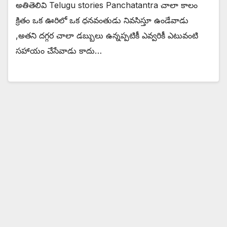
అతితెలివి Telugu stories Panchatantra చాలా కాలం
క్రితం ఒక ఊరిలో ఒక ధనవంతుడు నివసిస్తూ ఉండేవాడు
,అతని దగ్గర చాలా డబ్బులు ఉన్నప్పటికీ ఎవ్వరికీ ఎటువంటి
సహాయం చేసేవాడు కాదు…