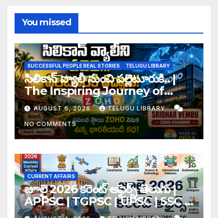
You missed
SUCCESSFUL PEOPLE REAL STORIES
TELUGU LIBRARY
సిలికాన్ వ్యాలీ నుంచి పల్లెటూరుకి.. |
The Inspiring Journey of
Zoho Founder Sridhar
AUGUST 6, 2026
TELUGU LIBRARY
Vembu
NO COMMENTS
CURRENT AFFAIRS
జూలై 2026 కరెంట్ అఫైర్స్ తెలుగు |
APPSC | TGPSC | UPSC | SSC |
Banking Exam Notes