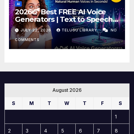
AI
2026లో Best FREE AI Voice
Generators | Text to Speech
కోసం Top 4 AI Tools
JULY 22, 2026
TELUGU LIBRARY
NO
COMMENTS
August 2026
S
M
T
W
T
F
S
1
2
3
4
5
6
7
8