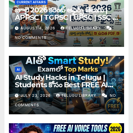
CURRENT AFFAIRS
జూలై 2026 కరెంట్ అఫైర్స్ తెలుగు |
APPSC | TGPSC | UPSC | SSC |
Banking Exam Notes
AUGUST 4, 2026
TELUGU LIBRARY
NO COMMENTS
AI
AI Study Hacks in Telugu |
Students కోసం Best FREE AI
Tools & Smart Study Tips
JULY 23, 2026
TELUGU LIBRARY
NO
(2026)
COMMENTS