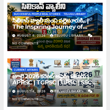
SUCCESSFUL PEOPLE REAL STORIES
TELUGU LIBRARY
సిలికాన్ వ్యాలీ నుంచి పల్లెటూరుకి.. |
The Inspiring Journey of
Zoho Founder Sridhar
AUGUST 6, 2026
TELUGU LIBRARY
Vembu
NO COMMENTS
CURRENT AFFAIRS
జూలై 2026 కరెంట్ అఫైర్స్ తెలుగు |
APPSC | TGPSC | UPSC | SSC |
Banking Exam Notes
AUGUST 4, 2026
TELUGU LIBRARY
NO COMMENTS