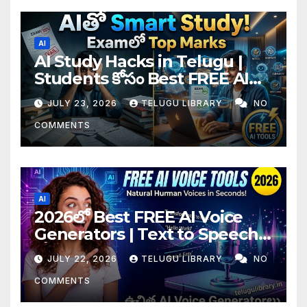
AI
AI Study Hacks in Telugu |
Students కోసం Best FREE AI
Tools & Smart Study Tips
JULY 23, 2026
TELUGU LIBRARY
NO
(2026)
COMMENTS
AI
2026లో Best FREE AI Voice
Generators | Text to Speech
కోసం Top 4 AI Tools
JULY 22, 2026
TELUGU LIBRARY
NO
COMMENTS