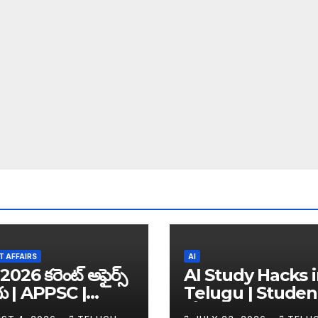
 AFFAIRS
AI
2026 కరెంట్ అఫైర్స్
AI Study Hacks 
గు | APPSC |
Telugu | Studen
C | UPSC | SSC |
కోసం Best FREE A