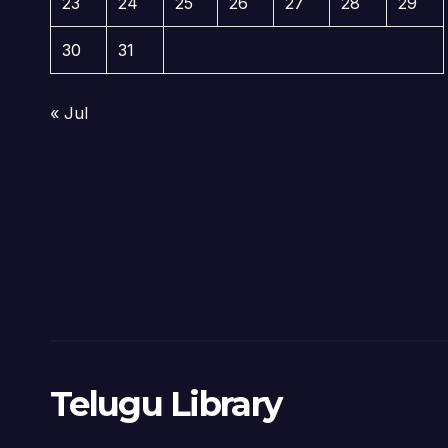
23
24
25
26
27
28
29
30
31
« Jul
Telugu Library