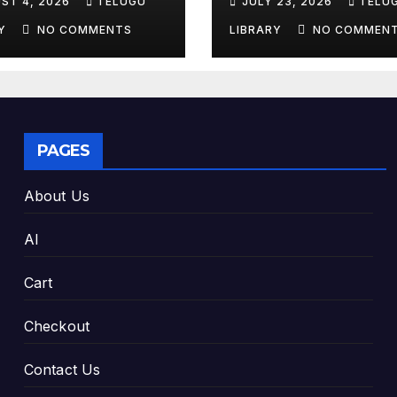
ST 4, 2026
TELUGU
JULY 23, 2026
TELU
king Exam
Tools & Smart S
es
Tips (2026)
RY
NO COMMENTS
LIBRARY
NO COMMEN
PAGES
About Us
AI
Cart
Checkout
Contact Us