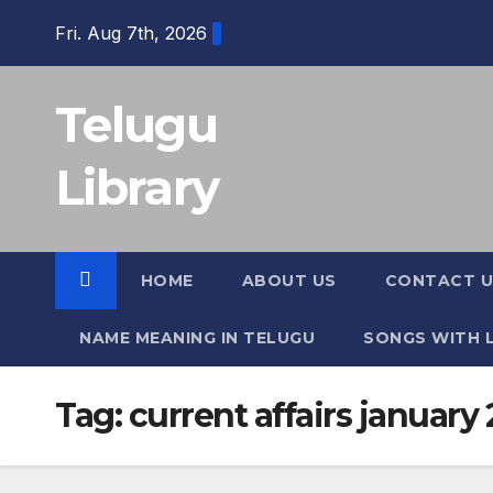
Skip
Fri. Aug 7th, 2026
to
content
Telugu
Library
HOME
ABOUT US
CONTACT U
NAME MEANING IN TELUGU
SONGS WITH L
Tag:
current affairs january