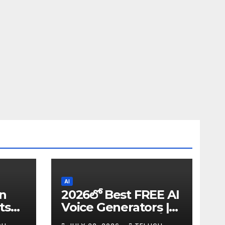
AI
in
2026లో Best FREE AI
ts
Voice Generators |
I
Text to Speech కోసం