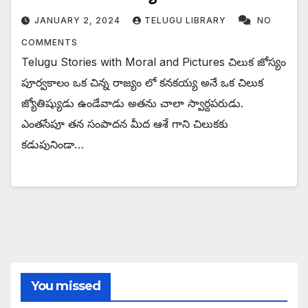
JANUARY 2, 2024
TELUGU LIBRARY
NO
COMMENTS
Telugu Stories with Moral and Pictures చిలుక జోస్యం
పూర్వకాలం ఒక చిన్న రాజ్యం లో కనకయ్య అనే ఒక చిలుక
జ్యోతిష్యుడు ఉండేవాడు అతను చాలా స్వార్దపరుడు.
ఎంతసేపూ తన సంపాదన మీద ఆశే గాని చిలుకకు
కడుపునిండా…
You missed