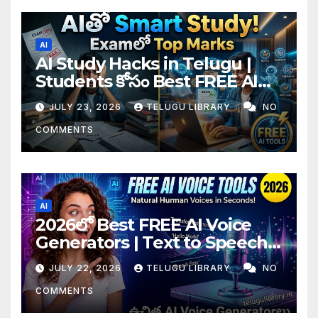
AI
AI Study Hacks in Telugu |
Students కోసం Best FREE AI
Tools & Smart Study Tips
JULY 23, 2026
TELUGU LIBRARY
NO
(2026)
COMMENTS
AI
2026లో Best FREE AI Voice
Generators | Text to Speech
కోసం Top 4 AI Tools
JULY 22, 2026
TELUGU LIBRARY
NO
COMMENTS