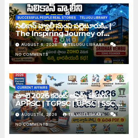
SUCCESSFUL PEOPLE REAL STORIES
TELUGU LIBRARY
సిలికాన్ వ్యాలీ నుంచి పల్లెటూరుకి.. |
The Inspiring Journey of
Zoho Founder Sridhar
AUGUST 6, 2026
TELUGU LIBRARY
Vembu
NO COMMENTS
CURRENT AFFAIRS
జూలై 2026 కరెంట్ అఫైర్స్ తెలుగు |
APPSC | TGPSC | UPSC | SSC |
Banking Exam Notes
AUGUST 4, 2026
TELUGU LIBRARY
NO COMMENTS