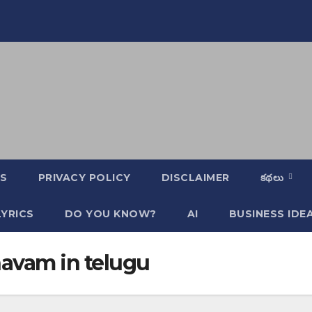
S
PRIVACY POLICY
DISCLAIMER
కథలు
YRICS
DO YOU KNOW?
AI
BUSINESS IDE
havam in telugu