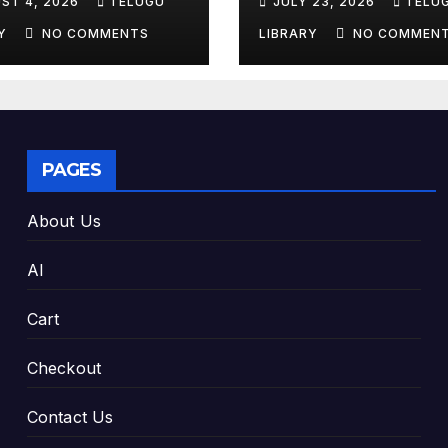
ST 4, 2026
TELUGU
JULY 23, 2026
TELU
king Exam
Tools & Smart S
es
Tips (2026)
RY
NO COMMENTS
LIBRARY
NO COMMEN
PAGES
About Us
AI
Cart
Checkout
Contact Us