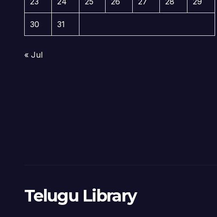
23
24
25
26
27
28
29
30
31
« Jul
Telugu Library