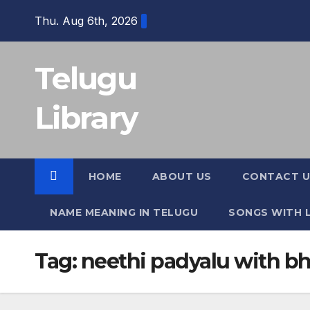
Skip
Thu. Aug 6th, 2026
to
content
Telugu
Library
HOME
ABOUT US
CONTACT U
NAME MEANING IN TELUGU
SONGS WITH L
Tag:
neethi padyalu with b