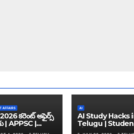
 AFFAIRS
AI
2026 కరెంట్ అఫైర్స్
AI Study Hacks 
గు | APPSC |
Telugu | Studen
C | UPSC | SSC |
కోసం Best FREE A