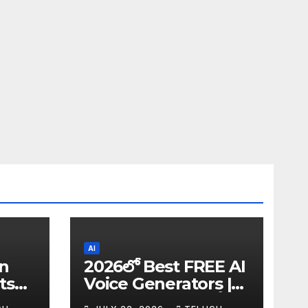
AI
in
2026లో Best FREE AI
ts
Voice Generators |
I
Text to Speech కోసం