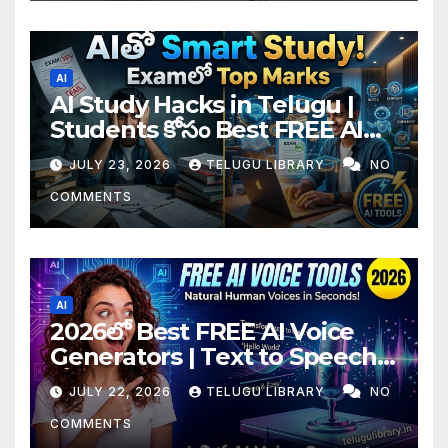
AI
AI Study Hacks in Telugu |
Students కోసం Best FREE AI
Tools & Smart Study Tips
JULY 23, 2026
TELUGU LIBRARY
NO
(2026)
COMMENTS
AI
2026లో Best FREE AI Voice
Generators | Text to Speech
కోసం Top 4 AI Tools
JULY 22, 2026
TELUGU LIBRARY
NO
COMMENTS