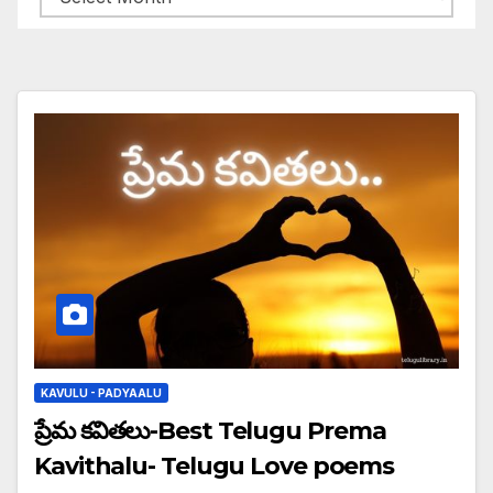
KAVULU - PADYAALU
ప్రేమ కవితలు-Best Telugu Prema
Kavithalu- Telugu Love poems