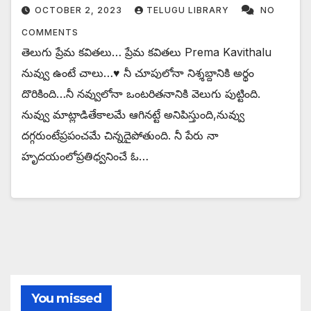
OCTOBER 2, 2023
TELUGU LIBRARY
NO
COMMENTS
తెలుగు ప్రేమ కవితలు… ప్రేమ కవితలు Prema Kavithalu
నువ్వు ఉంటే చాలు…♥ నీ చూపులోనా నిశ్శబ్దానికి అర్థం
దొరికింది…నీ నవ్వులోనా ఒంటరితనానికి వెలుగు పుట్టింది.
నువ్వు మాట్లాడితేకాలమే ఆగినట్టే అనిపిస్తుంది,నువ్వు
దగ్గరుంటేప్రపంచమే చిన్నదైపోతుంది. నీ పేరు నా
హృదయంలోప్రతిధ్వనించే ఓ…
You missed