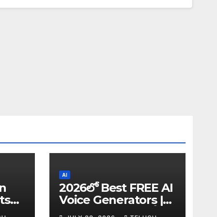
AI
in
2026లో Best FREE AI
ts
Voice Generators |
I
Text to Speech కోసం