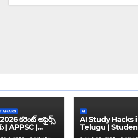
 AFFAIRS
AI
2026 కరెంట్ అఫైర్స్
AI Study Hacks 
గు | APPSC |
Telugu | Studen
C | UPSC | SSC |
కోసం Best FREE A