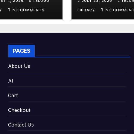
ST 4, 2026
TELUGU
JULY 23, 2026
TELU
king Exam
Tools & Smart S
es
Tips (2026)
RY
NO COMMENTS
LIBRARY
NO COMMEN
PAGES
About Us
AI
Cart
Checkout
Contact Us