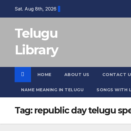
Skip
Sat. Aug 8th, 2026
to
content
Telugu
Library
HOME
ABOUT US
CONTACT U
NAME MEANING IN TELUGU
SONGS WITH L
Tag:
republic day telugu sp