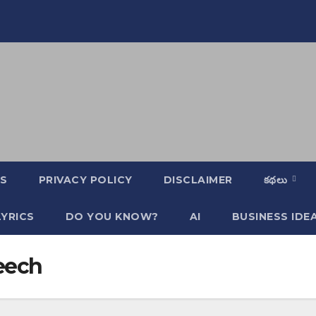
S
PRIVACY POLICY
DISCLAIMER
కథలు
YRICS
DO YOU KNOW?
AI
BUSINESS IDE
eech