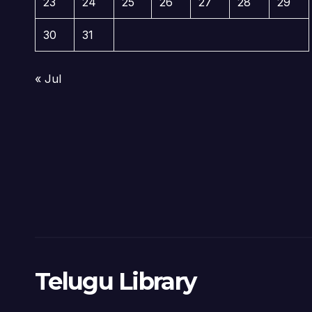
23
24
25
26
27
28
29
30
31
« Jul
Telugu Library