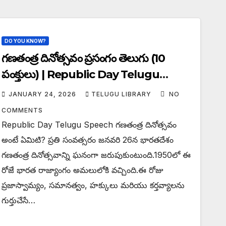
DO YOU KNOW?
గణతంత్ర దినోత్సవం ప్రసంగం తెలుగు (10
పంక్తులు) | Republic Day Telugu
Speech 2026
JANUARY 24, 2026
TELUGU LIBRARY
NO
COMMENTS
Republic Day Telugu Speech గణతంత్ర దినోత్సవం
అంటే ఏమిటి? ప్రతి సంవత్సరం జనవరి 26న భారతదేశం
గణతంత్ర దినోత్సవాన్ని ఘనంగా జరుపుకుంటుంది.1950లో ఈ
రోజే భారత రాజ్యాంగం అమలులోకి వచ్చింది.ఈ రోజు
ప్రజాస్వామ్యం, సమానత్వం, హక్కులు మరియు కర్తవ్యాలను
గుర్తుచేసే…