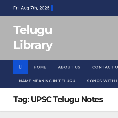
Skip
Fri. Aug 7th, 2026
to
content
Telugu
Library
HOME
ABOUT US
CONTACT U
NAME MEANING IN TELUGU
SONGS WITH L
Tag:
UPSC Telugu Notes