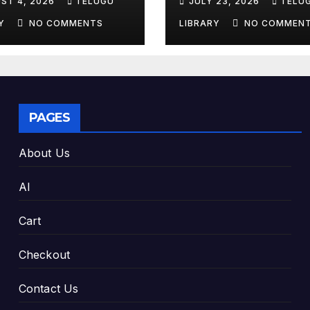
ST 4, 2026
TELUGU
JULY 23, 2026
TELU
king Exam
Tools & Smart S
es
Tips (2026)
RY
NO COMMENTS
LIBRARY
NO COMMEN
PAGES
About Us
AI
Cart
Checkout
Contact Us