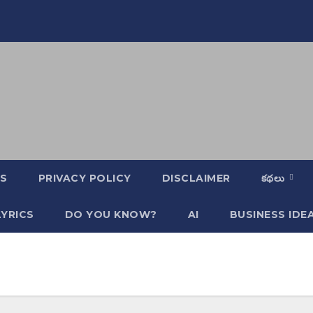
S
PRIVACY POLICY
DISCLAIMER
కథలు
YRICS
DO YOU KNOW?
AI
BUSINESS IDE