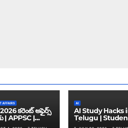
 AFFAIRS
AI
2026 కరెంట్ అఫైర్స్
AI Study Hacks 
గు | APPSC |
Telugu | Studen
C | UPSC | SSC |
కోసం Best FREE A