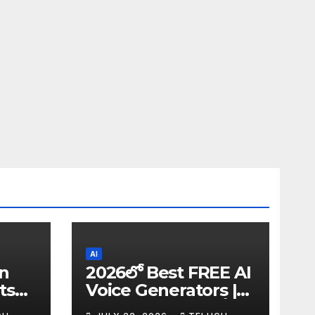
AI
in
2026లో Best FREE AI
ts
Voice Generators |
I
Text to Speech కోసం