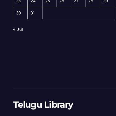
23
24
25
26
27
28
29
30
31
« Jul
Telugu Library