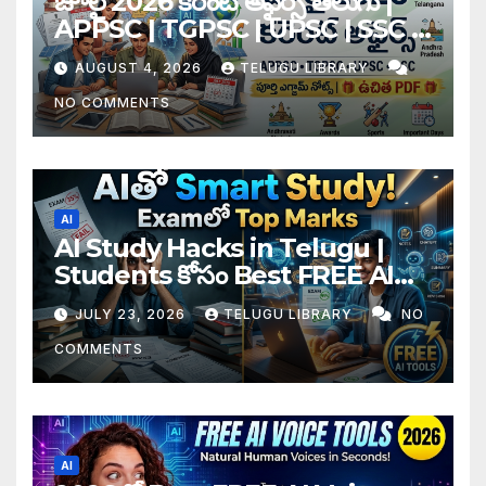
జూలై 2026 కరెంట్ అఫైర్స్ తెలుగు |
APPSC | TGPSC | UPSC | SSC |
Banking Exam Notes
AUGUST 4, 2026
TELUGU LIBRARY
NO COMMENTS
AI
AI Study Hacks in Telugu |
Students కోసం Best FREE AI
Tools & Smart Study Tips
JULY 23, 2026
TELUGU LIBRARY
NO
(2026)
COMMENTS
AI