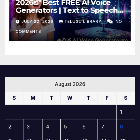
2026లో Best FREE AI Voice
Generators | Text to Speech
కోసం Top 4 AI Tools
JULY 22, 2026
TELUGU LIBRARY
NO
COMMENTS
August 2026
S
M
T
W
T
F
S
1
2
3
4
5
6
7
8