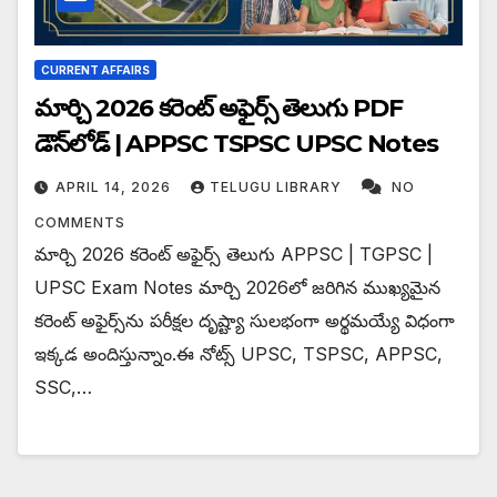
CURRENT AFFAIRS
మార్చి 2026 కరెంట్ అఫైర్స్ తెలుగు PDF
డౌన్‌లోడ్ | APPSC TSPSC UPSC Notes
APRIL 14, 2026
TELUGU LIBRARY
NO
COMMENTS
మార్చి 2026 కరెంట్ అఫైర్స్ తెలుగు APPSC | TGPSC |
UPSC Exam Notes మార్చి 2026లో జరిగిన ముఖ్యమైన
కరెంట్ అఫైర్స్‌ను పరీక్షల దృష్ట్యా సులభంగా అర్థమయ్యే విధంగా
ఇక్కడ అందిస్తున్నాం.ఈ నోట్స్ UPSC, TSPSC, APPSC,
SSC,…