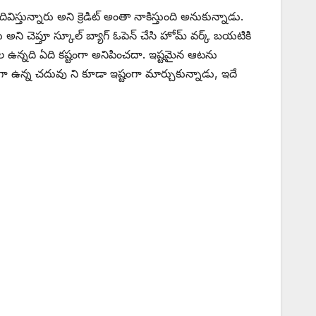
తున్నారు అని క్రెడిట్ అంతా నాకిస్తుంది అనుకున్నాడు.
ు అని చెప్తూ స్కూల్ బ్యాగ్ ఓపెన్ చేసి హోమ్ వర్క్ బయటికి
్కల ఉన్నది ఏది కష్టంగా అనిపించదా. ఇష్టమైన ఆటను
ా ఉన్న చదువు ని కూడా ఇష్టంగా మార్చుకున్నాడు, ఇదే