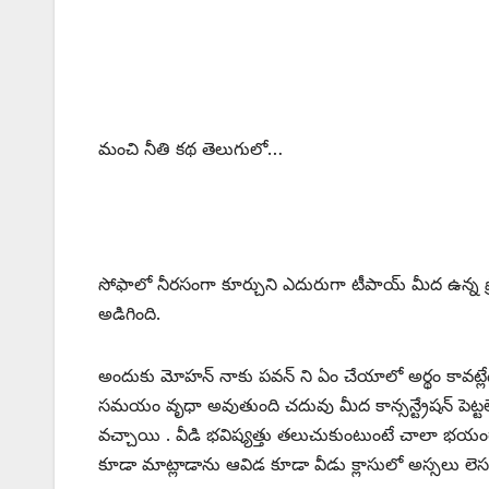
మంచి నీతి కథ తెలుగులో…
సోఫాలో నీరసంగా కూర్చుని ఎదురుగా టీపాయ్ మీద ఉన్న ప్రో
అడిగింది.
అందుకు మోహన్ నాకు పవన్ ని ఏం చేయాలో అర్థం కావట్లేదు 
సమయం వృధా అవుతుంది చదువు మీద కాన్సన్ట్రేషన్ పెట్ట
వచ్చాయి . వీడి భవిష్యత్తు తలుచుకుంటుంటే చాలా భయంగ
కూడా మాట్లాడాను ఆవిడ కూడా వీడు క్లాసులో అస్సలు లెసన్స్ 