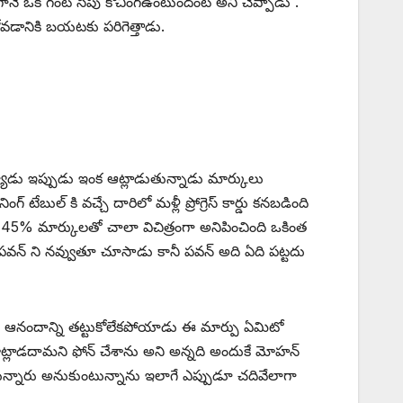
ోగానే ఒక గంట సేపు కోచింగ్ఉంటుందంట అని చెప్పాడు .
ోవడానికి బయటకు పరిగెత్తాడు.
య్యాడు ఇప్పుడు ఇంక ఆట్లాడుతున్నాడు మార్కులు
ేబుల్ కి వచ్చే దారిలో మళ్లీ ప్రోగ్రెస్ కార్డు కనబడింది
యాడు 45% మార్కులతో చాలా విచిత్రంగా అనిపించింది ఒకింత
న్న పవన్ ని నవ్వుతూ చూసాడు కానీ పవన్ అది ఏది పట్టదు
న్ ఆనందాన్ని తట్టుకోలేకపోయాడు ఈ మార్పు ఏమిటో
మాట్లాడదామని ఫోన్ చేశాను అని అన్నది అందుకే మోహన్
తున్నారు అనుకుంటున్నాను ఇలాగే ఎప్పుడూ చదివేలాగా