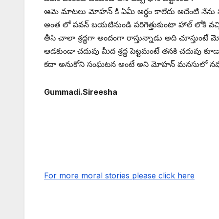
ఆమె మాటలు మోహన్ కి ఏమీ అర్థం కాలేదు అదేంటి నేను స్క
అంత లో పవన్ బయటినుండి పరిగెత్తుకుంటా హాల్ లోకి వచ్చి అ
తీసి చాలా శ్రద్ధగా అందంగా రాస్తున్నాడు అది చూస్తుంటే 
ఆడకుండా చదువు మీద శ్రద్ధ పెట్టమంటే తనకి చదువు కూడా
కదా అనుకోని సంఘటన అంటే అని మోహన్ మనసులో నవ్వ
Gummadi.Sireesha
For more moral stories please click here