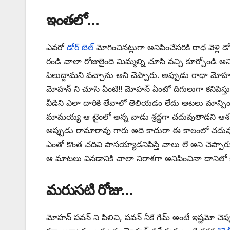
ఇంతలో…
ఎవరో
డోర్ బెల్
మోగించినట్లుగా అనిపించేసరికి రాధ వె
రండి చాలా రోజులైంది మిమ్మల్ని చూసి వచ్చి కూర్చోండి 
పిలుద్దామని వచ్చాను అని చెప్పారు. అప్పుడు రాధా మోహ
మోహన్ ని చూసి ఏంటి!! మోహన్ ఏంటో దిగులుగా కనిపిస్
వీడిని ఎలా దారికి తేవాలో తెలియడం లేదు ఆటలు మాన్ప
మామయ్య ఆ టైంలో అన్న వాడు శ్రద్ధగా చదువుతాడని ఆశ 
అప్పుడు రామారావు గారు అది కాదురా ఈ కాలంలో చదువు
ఎంతో కొంత చదివి పాసయ్యాడనిపిస్తే చాలు లే అని చెప్పార
ఆ మాటలు వినడానికి చాలా నిరాశగా అనిపించినా దానిలో క
మరుసటి రోజు…
మోహన్ పవన్ ని పిలిచి, పవన్ నీకే గేమ్ అంటే ఇష్టమో చెప్ప