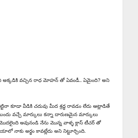
ుని అక్కడికి వచ్చిన రాధ మోహన్ తో ఏవండీ.. ఏమైంది? అని
ినా కూడా వీడికి చదువు మీద శ్రద్ధ రావడం లేదు ఆట్లాడితే
ుముందు వచ్చే మార్కులు కన్నా దారుణమైన మార్కులు
లైంది అవునండి నేను మొన్న వాళ్ళ క్లాస్ టీచర్ తో
ాలో నాకు అర్థం కావట్లేదు అని నిట్టూర్చింది.