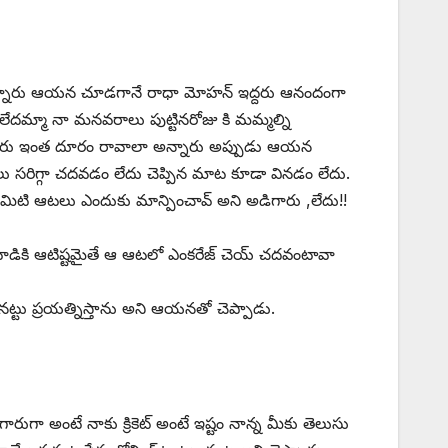
ి ఉన్నారు ఆయన చూడగానే రాధా మోహన్ ఇద్దరు ఆనందంగా
లేదమ్మా నా మనవరాలు పుట్టినరోజు కి మమ్మల్ని
 కదా మీరు ఇంత దూరం రావాలా అన్నారు అప్పుడు ఆయన
 సరిగ్గా చదవడం లేదు చెప్పిన మాట కూడా వినడం లేదు.
మిటి ఆటలు ఎందుకు మాన్పించావ్ అని అడిగారు ,లేదు!!
ాడికి ఆటిష్టమైతే ఆ ఆటలో ఎంకరేజ్ చెయ్ చదవంటావా
ట్టు ప్రయత్నిస్తాను అని ఆయనతో చెప్పాడు.
ారుగా అంటే నాకు క్రికెట్ అంటే ఇష్టం నాన్న మీకు తెలుసు