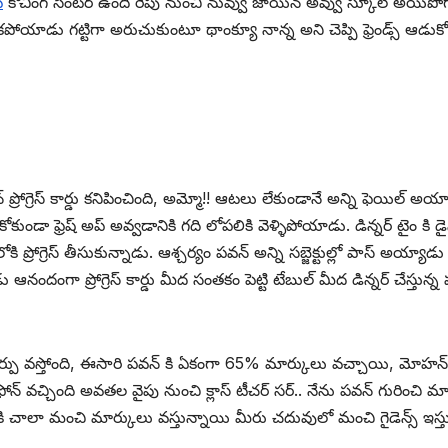
్
కోచింగ్ సెంటర్ ఉంది రేపు నుంచి నువ్వు జాయిన్ అవ్వు స్కూల్ అయిప
ోయాడు గట్టిగా అరుచుకుంటూ థాంక్యూ నాన్న అని చెప్పి ఫ్రెండ్స్ ఆడుక
రోగ్రెస్ కార్డు కనిపించింది, అమ్మో!! ఆటలు లేకుండానే అన్ని ఫెయిల్ అ
రెష్ అప్ అవ్వడానికి గది లోపలికి వెళ్ళిపోయాడు. డిన్నర్ టైం కి డైనింగ్ ట
 ప్రోగ్రెస్ తీసుకున్నాడు. ఆశ్చర్యం పవన్ అన్ని సబ్జెక్టుల్లో పాస్ అయ్
ందంగా ప్రోగ్రెస్ కార్డు మీద సంతకం పెట్టి టేబుల్ మీద డిన్నర్ చేస్తు
 మార్పు వస్తోంది, ఈసారి పవన్ కి ఏకంగా 65% మార్కులు వచ్చాయి, మోహ
న్ వచ్చింది అవతల వైపు నుంచి క్లాస్ టీచర్ సర్.. నేను పవన్ గురించి 
కి చాలా మంచి మార్కులు వస్తున్నాయి మీరు చదువులో మంచి గైడెన్స్ ఇస్