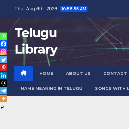
Skip
Thu. Aug 6th, 2026
10:56:56 AM
to
content
Telugu
Library
HOME
ABOUT US
CONTACT 
NAME MEANING IN TELUGU
SONGS WITH L