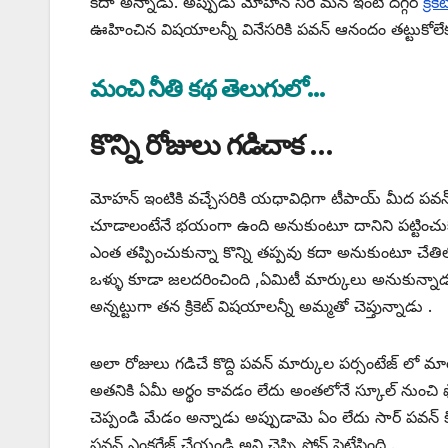
కదా అన్నాడు. అప్పుడు మోహన్ సరే మన ఇంటి దగ్గర
క్రికెట
ఊహించిన విషయాలన్నీ వినేసరికి పవన్ ఆనందం తట్టుకోలేకప
మంచి నీతి కథ తెలుగులో…
కొన్ని రోజులు గడిచాక …
మోహన్ ఇంటికి వచ్చేసరికి యధావిధిగా టీపాయ్ మీద పవన్ ప్
చూడాలంటేనే భయంగా ఉంది అనుకుంటూ దానిని పట్టించుకోకుండా ఫ్
ఎంత తప్పించుకున్నా కొన్ని తప్పవు కదా అనుకుంటూ చేతిలోకి
ఒళ్ళు కూడా జలదరించింది ,ఏమిటీ మార్కులు అనుకున్నాడు ఆన
అన్నట్టుగా తన క్రికెట్ విషయాలన్నీ అమ్మతో చెప్తున్నాడు .
అలా రోజులు గడిచే కొద్ది పవన్ మార్కుల పర్సంటేజ్ లో
అతనికి ఏమీ అర్థం కావడం లేదు అంతలోనే స్కూల్ నుంచి ఫో
చెప్పండి మేడం అన్నాడు అప్పుడామె ఏం లేదు సార్ పవన్ 
పవన్ ఎంకరేజ్ చేయండి అని చెప్పి ఫోన్ పెట్టేసింది .