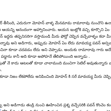
ళ్లి డోర్ తీసింది, ఎదురుగా మోహన్ వాళ్ళ మేనమామ రామారావు నుంచొన
అని ఆయన్ని ఆనందంగా ఆహ్వానించారు. ఆయన ఇంట్లోకి వచ్చి కూర్చొని ఏం 
న్ ఇద్దరు తప్పనిసరిగా వస్తామండి మీరు ఫోన్లో చెప్పిన వచ్చేవాళ్ళం
తున్నావు అని అడిగారు, అప్పుడు మోహన్ ఏం లేదు మావయ్య పవన్ అస్సలు
ించినా కూడా చదవడం లేదు అని చెప్పాడు. అందుకు రామారావు గారు అదే
పడ్డాను కానీ అది కూడా అపోహనే తేలిపోయింది అన్నాడు .
తో నే కాదు ఆటలతో కూడా చాలామంది మంచిగా సెటిల్ అవుతున్నారు వ
ు.
ూడా నిజం లేకపోలేదు అనిపించింది మోహన్ కి సరే మావయ్య మీరు చెప్పిన
ు అని అడిగాడు తండ్రి నుంచి ఊహించిన ప్రశ్న వచ్చేసరికి పవన్ కొంచెం కంగ