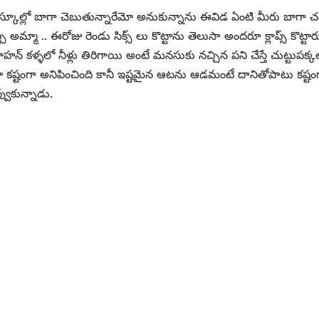
ూల్లో బాగా చెబుతున్నారేమో అనుకున్నాను ఈవిడ ఏంటి మీరు బాగా చదివిస్
మ్మా .. ఈరోజు రెండు సిక్స్ లు కొట్టాను తెలుసా అందరూ క్లాప్స్ కొట్టార
మోహన్ కళ్ళలో నీళ్లు తిరిగాయి అంటే మనసుకు నచ్చిన పని చేస్తే చుట్టుపక
 కష్టంగా అనిపించింది కానీ ఇష్టమైన ఆటను ఆడమంటే దానితోపాటు కష్టంగ
ుకున్నాడు.