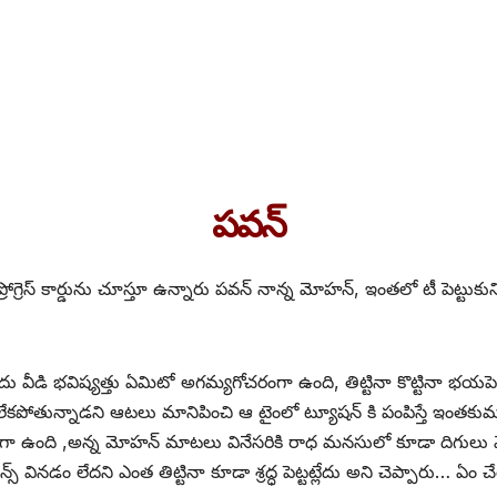
పవన్
గ్రెస్ కార్డును చూస్తూ ఉన్నారు పవన్ నాన్న మోహన్, ఇంతలో టీ పెట్టుక
వీడి భవిష్యత్తు ఏమిటో అగమ్యగోచరంగా ఉంది, తిట్టినా కొట్టినా భయపెట్ట
లేకపోతున్నాడని ఆటలు మానిపించి ఆ టైంలో ట్యూషన్ కి పంపిస్తే ఇంతక
ా ఉంది ,అన్న మోహన్ మాటలు వినేసరికి రాధ మనసులో కూడా దిగులు మొద
వినడం లేదని ఎంత తిట్టినా కూడా శ్రద్ధ పెట్టట్లేదు అని చెప్పారు… ఏం చేయ