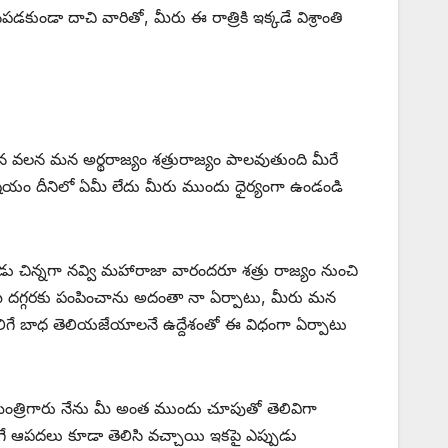
కుండా దాచి వారితో, మీరు ఈ రాత్రికి ఇక్కడే విశ్రాంతి
వలన మన అర్థరాజ్యం శత్రురాజ్యం పాలవుతుంది మీరే
ిషయం దీనిలో ఏమీ లేదు మీరు ముందు ధైర్యంగా ఉండండి
చిన్నగా నవ్వి మహారాజా వారందరూ శత్రు రాజ్యం నుంచి
ీ దగ్గరకు పంపించాను అదంతా నా ఏర్పాటు, మీరు మన
ిగే బాధ తెలియజేయాలనే ఉద్దేశంతో ఈ విధంగా ఏర్పాటు
 మంత్రిగారు నేను మీ అంత ముందు చూపుతో తెలివిగా
గే ఆపదలు కూడా తెలిసి వచ్చాయి ఇకపై ఎప్పుడు