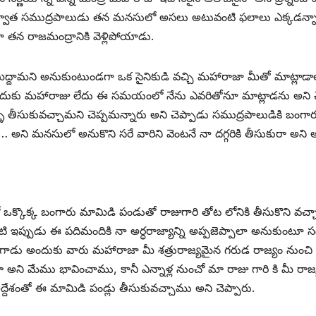
 తర్వాత సముద్రపాలుడు తన మనసులో అసలు అటువంటి ఫలాలు ఎక్కడన్నా
 తన రాజమంద్రానికి వెళ్లిపోయాడు.
మిద్దామని అనుకుంటుండగా ఒక సైనికుడి వచ్చి మహారాజా మీతో మాట్లాడా
దుకు మహారాజు లేదు ఈ సమయంలో నేను ఎవరితోనూ మాట్లాడను అని చెప్పి 
ీసుకువచ్చామని చెప్పమన్నారు అని చెప్పాడు సముద్రపాలుడికి బంగార
 అని మనసులో అనుకొని సరే వారిని వెంటనే నా దగ్గరికి తీసుకురా అని అ
ిలో ఒక్కొక్క బంగారు మామిడి పండుతో రాజుగారి తోట లోనికి తీసుకొని వచ్చ
ఇప్పుడు ఈ పదిమందికి నా అర్ధరాజ్యాన్ని అప్పజెప్పాలా అనుకుంటూ సంది
ి అడిగాడు అందుకు వారు మహారాజా మీ శత్రురాజ్యమైన గరుడ రాజ్యం నుంచ
మేము భావించాము, కానీ ఎన్నాళ్ల నుంచో మా రాజు గారి కి మీ రాజ్య ఆక
దేశంతో ఈ మామిడి పండ్లు తీసుకువచ్చాము అని చెప్పారు.