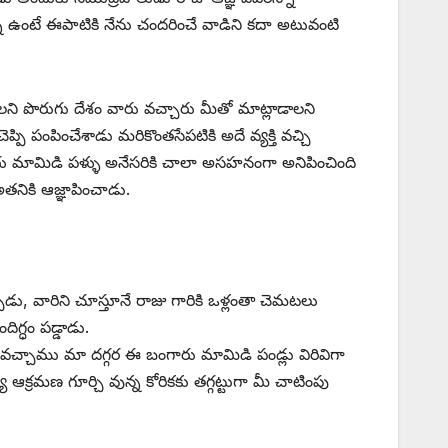
 ఉంటే ఈపాటికి నేను చందరించే వాడిని కదా అటువంటి
లని పొరుగు దేశం వారు వచ్చారు మీతో మాట్లాడాలని
పంపించేశాడు మరికొంతసేపటికి అదే వ్యక్తి వచ్చి
ు మామిడి పళ్ళు అనేసరికి చాలా అసహనంగా అనిపించింది
తనికి ఆజ్ఞాపించాడు.
ాడు, వారిని చూస్తూనే రాజు గారికి ఒళ్లంతా చెమటలు
గ్ధం పడ్డాడు.
ి వచ్చాము మా దగ్గర ఈ బంగారు మామిడి పండ్లు విరివిగా
్రమణ గూర్చి వున్న కోరికకు తగ్గట్టుగా మీ చాటింపు