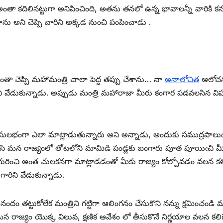
తా కదిలినట్టుగా అనిపించింది, అతను తనలో ఉన్న భావాలన్నీ వారికి కనపడ
ను అని చెప్పి వారిని అక్కడ నుంచి పంపించాడు .
తా చెప్పి మహామంత్రి చాలా పెద్ద తప్పు చేశాను… నా
అనాలోచిత
ఆలోచన 
అని వేడుకున్నాడు. అప్పుడు మంత్రి మహారాజా మీరు కంగార పడవలసిన వ
లభంగా ఎలా మాట్లాడుతున్నారు అని అన్నాడు, అందుకు సముద్రపాలుడు 
వేసి మన రాజ్యంలో తోటలోని మామిడి పండ్లకు బంగారు పూత పూయిఁచి మ
గురించి అంత చులకనగా మాట్లాడడంతో మీకు రాజ్యం కోల్పోవడం వలన కల
గారిని వేడుకున్నాడు.
దం తట్టుకోలేక మంత్రిని గట్టిగా ఆలింగనం చేసుకొని నన్ను క్షమించండి
ాజ్యం యొక్క విలువ, క్షణిక ఆవేశం లో తీసుకొనే నిర్ణయాల వలన కలి