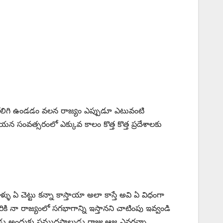
కలిగి ఉండడం వలన రాజ్యం ఎప్పుడూ ఎటువంటి
న సంవత్సరంలో ఎక్కువ కాలం కొత్త కొత్త ప్రదేశాలకు
చెట్టు కన్నా కాస్తాయా అలా కాస్తే అవి ఏ విధంగా
ి నా రాజ్యంలో సగభాగాన్ని ఇస్తానని చాటింపు ఇవ్వండి
చాడు అందుకు సముద్రపాలుడు రాజు ఆజ్ఞ ఎవరన్నా