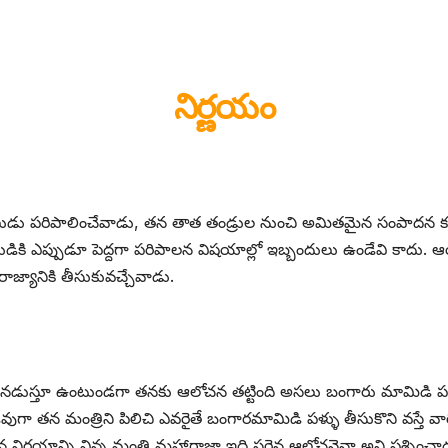
నిర్ణయం
పాలుడు పరిపాలించేవాడు, తన తాత తండ్రుల నుంచి అమితమైన సంపాదన 
డికి ఎప్పుడూ పెద్దగా పరిపాలన విషయాల్లో ఇబ్బందులు ఉండేవి కాదు. ఆయ
 రాజ్యానికి తీసుకువచ్చేవాడు.
స్తూ ఉంటుండగా తనకు ఆలోచన తట్టింది అసలు బంగారు మామిడి పళ్ళు ఏ 
తన మంత్రిని పిలిచి ఎవరైతే బంగారమామిడి పళ్ళు తీసుకొని వస్తే వారిక
 నిర్ణయాన్ని విన్న మంత్రి మహారాజా ఇది సరైన ఆలోచనైనా అని ప్రశ్నిం