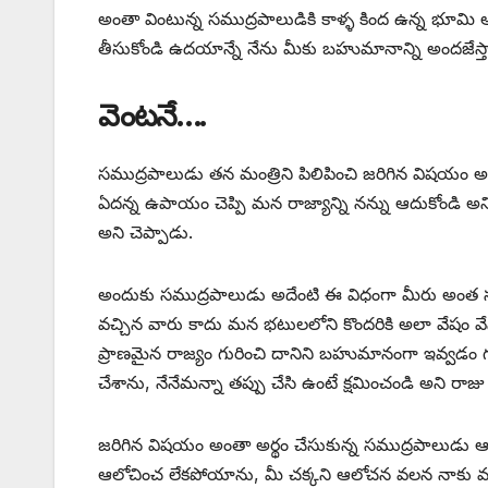
అంతా వింటున్న సముద్రపాలుడికి కాళ్ళ కింద ఉన్న భూమి అం
తీసుకోండి ఉదయాన్నే నేను మీకు బహుమానాన్ని అందజేస్తా
వెంటనే….
సముద్రపాలుడు తన మంత్రిని పిలిపించి జరిగిన విషయం అం
ఏదన్న ఉపాయం చెప్పి మన రాజ్యాన్ని నన్ను ఆదుకోండి 
అని చెప్పాడు.
అందుకు సముద్రపాలుడు అదేంటి ఈ విధంగా మీరు అంత సు
వచ్చిన వారు కాదు మన భటులలోని కొందరికి అలా వేషం 
ప్రాణమైన రాజ్యం గురించి దానిని బహుమానంగా ఇవ్వడం 
చేశాను, నేనేమన్నా తప్పు చేసి ఉంటే క్షమించండి అని రాజు 
జరిగిన విషయం అంతా అర్థం చేసుకున్న సముద్రపాలుడు ఆనం
ఆలోచించ లేకపోయాను, మీ చక్కని ఆలోచన వలన నాకు మన ర