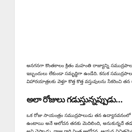
అనగనగా కొంతకాలం క్రితం మహంతి రాజ్యాన్ని సముద్ర
ఇబ్బందులు లేకుండా సమృద్ధిగా ఉండేది. కనుక సముద్రపాలు
విహారయాత్రలకు వెళ్తూ కొత్త కొత్త వస్తువులను సేకరించి తన
అలా రోజులు గడుస్తున్నప్పుడు…
ఒక రోజు సాయంత్రం సముద్రపాలుడు తన ఉద్యానవనంలో నడు
ఉంటాయి అనే ఆలోచన తనకు మెదిలింది, అనుకున్నదే తడవుగా 
అని చెప్పాడు. రాజు గారి వింత ఆలోచన ,ఆయన విచిత్రమైన