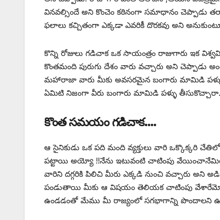
వినవల్సిందే అని కొంచెం కఠినంగా సమాధానం చెప్పాడు
ఫలాలు కచ్చితంగా ఎక్కడా ఎవరికీ దొరకవు అని అనుకుంటూ
కొన్ని రోజులు గడిచాక ఒక సాయంత్రం రాజుగారు ఇక విశ్వ
కొంతమంది పురుగు దేశం వారు వచ్చారు అని చెప్పాడు అం
మహారాజా వారు మీకు అవసరమైన బంగారు మామిడి పళ్ళు త
ఏమిటి నిజంగా వీరు బంగారు మామిడి పళ్ళు తీసుకొచ్చారా…
కొంత సమయం గడిచాక….
ఆ సైనికుడు ఒక పది మంది వ్యక్తులు వారి ఒక్కొక్కరి చేత
పట్టాయి అయ్యో !!నేను ఇటువంటి చాటింపు వేయించానేమిటి 
వారిని దగ్గరికి పిలిచి మీరు ఎక్కడి నుంచి వచ్చారు అన
పండుతాయి మీకు ఆ విషయం తెలియక చాటింపు వేశారేమో అని 
ఉండడంతో మేము మీ రాజ్యంలో సగభాగాన్ని పొందాలని ఉద్