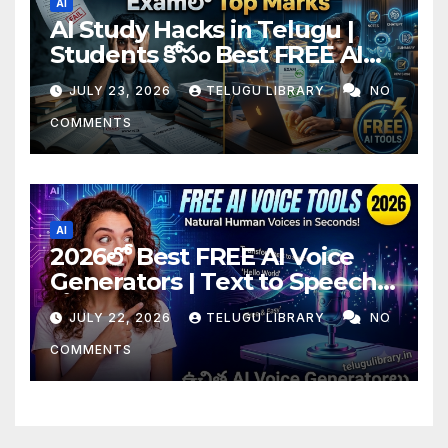
AI
AI Study Hacks in Telugu |
Students కోసం Best FREE AI
Tools & Smart Study Tips
JULY 23, 2026
TELUGU LIBRARY
NO
(2026)
COMMENTS
AI
2026లో Best FREE AI Voice
Generators | Text to Speech
కోసం Top 4 AI Tools
JULY 22, 2026
TELUGU LIBRARY
NO
COMMENTS