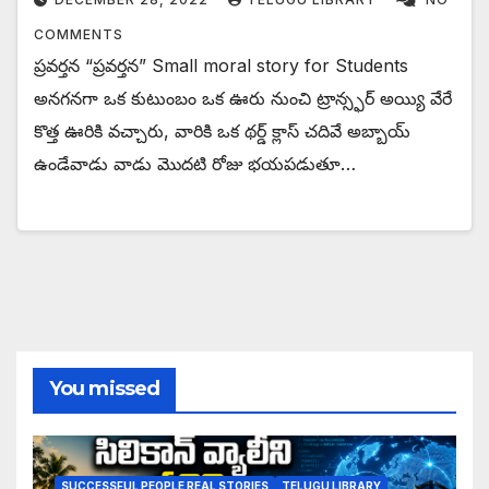
COMMENTS
ప్రవర్తన “ప్రవర్తన” Small moral story for Students
అనగనగా ఒక కుటుంబం ఒక ఊరు నుంచి ట్రాన్స్ఫర్ అయ్యి వేరే
కొత్త ఊరికి వచ్చారు, వారికి ఒక థర్డ్ క్లాస్ చదివే అబ్బాయ్
ఉండేవాడు వాడు మొదటి రోజు భయపడుతూ…
You missed
SUCCESSFUL PEOPLE REAL STORIES
TELUGU LIBRARY