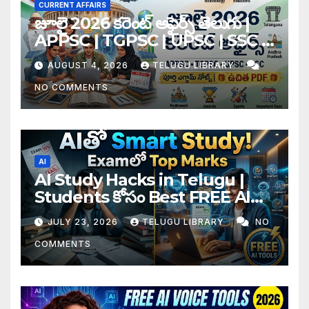
CURRENT AFFAIRS
జూలై 2026 కరెంట్ అఫైర్స్ తెలుగు |
APPSC | TGPSC | UPSC | SSC |
Banking Exam Notes
AUGUST 4, 2026
TELUGU LIBRARY
NO COMMENTS
AI
AI Study Hacks in Telugu |
Students కోసం Best FREE AI
Tools & Smart Study Tips
JULY 23, 2026
TELUGU LIBRARY
NO
(2026)
COMMENTS