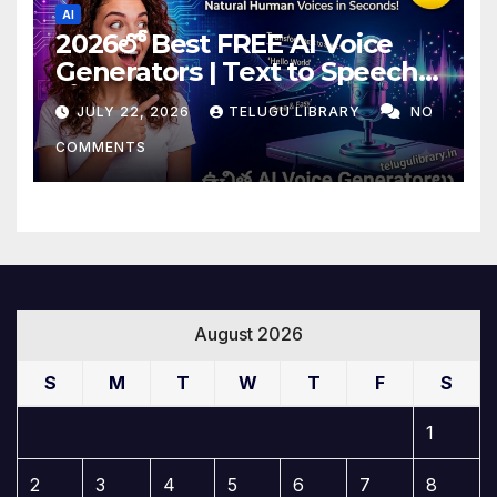
AI
2026లో Best FREE AI Voice
Generators | Text to Speech
కోసం Top 4 AI Tools
JULY 22, 2026
TELUGU LIBRARY
NO
COMMENTS
August 2026
S
M
T
W
T
F
S
1
2
3
4
5
6
7
8