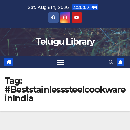
Skip
Sat. Aug 8th, 2026
4:20:07 PM
to
content
Telugu Library
Tag:
#Beststainlesssteelcookware
inIndia