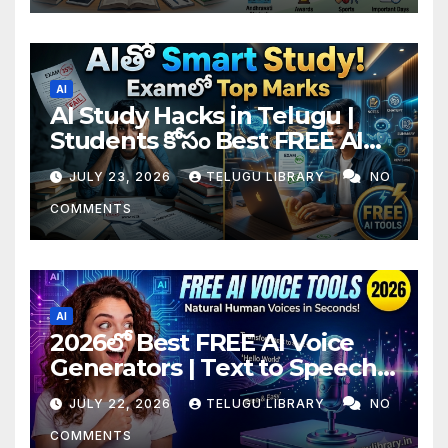
AI
AI Study Hacks in Telugu |
Students కోసం Best FREE AI
Tools & Smart Study Tips
JULY 23, 2026
TELUGU LIBRARY
NO
(2026)
COMMENTS
AI
2026లో Best FREE AI Voice
Generators | Text to Speech
కోసం Top 4 AI Tools
JULY 22, 2026
TELUGU LIBRARY
NO
COMMENTS