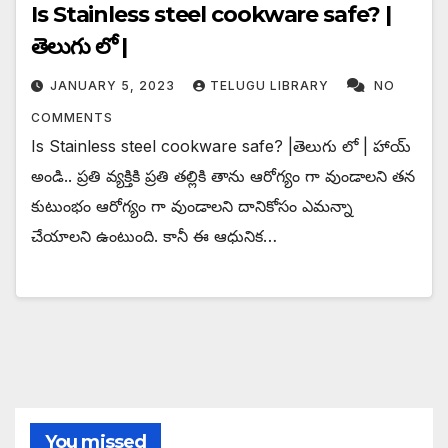
Is Stainless steel cookware safe? |
తెలుగు లో |
JANUARY 5, 2023
TELUGU LIBRARY
NO
COMMENTS
Is Stainless steel cookware safe? |తెలుగు లో | హాయ్
అండి.. ప్రతి వ్యక్తికి ప్రతి తల్లికి తాను ఆరోగ్యం గా వుండాలని తన
కుటుంభం ఆరోగ్యం గా వుండాలని దానికోసం ఎమన్నా
చేయాలని ఉంటుంది. కానీ ఈ ఆధునిక…
You missed