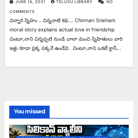
JUNE 14, 2021
TELUGU LIBRARY
NO
COMMENTS
చిన్నారి స్నేహం .. చిన్ననాటి కథ…. Chinnari Sneham
moral story explains actual love in friendship
చింటూ,నాని చిన్నప్పటి నుండి చాలా మంచి స్నేహితులు వారి
ఇళ్లు కూడా ప్రక్క పక్కనే ఉండేవి . చింటూ,నాని ఒకటే క్లాస్…
You missed