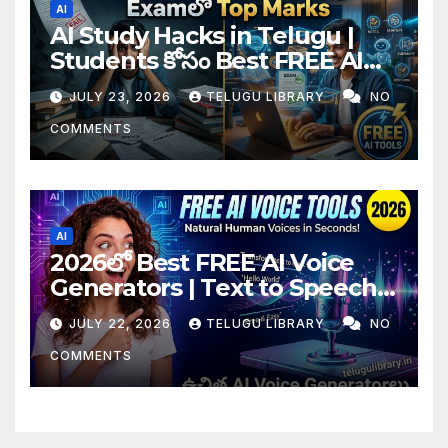
AI
AI Study Hacks in Telugu |
Students కోసం Best FREE AI
Tools & Smart Study Tips
JULY 23, 2026
TELUGU LIBRARY
NO
(2026)
COMMENTS
AI
2026లో Best FREE AI Voice
Generators | Text to Speech
కోసం Top 4 AI Tools
JULY 22, 2026
TELUGU LIBRARY
NO
COMMENTS