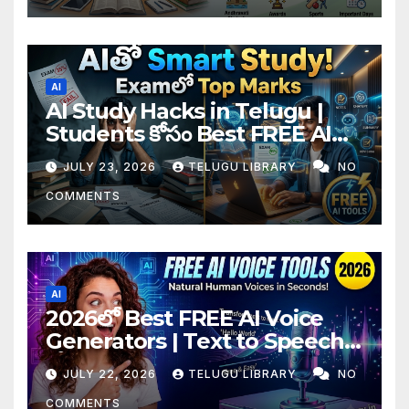
AI
AI Study Hacks in Telugu |
Students కోసం Best FREE AI
Tools & Smart Study Tips
JULY 23, 2026
TELUGU LIBRARY
NO
(2026)
COMMENTS
AI
2026లో Best FREE AI Voice
Generators | Text to Speech
కోసం Top 4 AI Tools
JULY 22, 2026
TELUGU LIBRARY
NO
COMMENTS