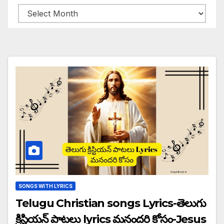
Archives
SONGS WITH LYRICS
Telugu Christian songs Lyrics-తెలుగు
క్రిస్టియన్ పాటలు lyrics మనందరి కోసం-Jesus