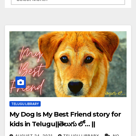
TELUGU LIBRARY
My Dog Is My Best Friend story for
kids in Telugu||తెలుగు లో… ||
AUGUST 24, 2021
TELUGU LIBRARY
NO