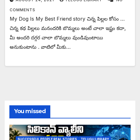
COMMENTS
My Dog Is My Best Friend story చిన్న పిల్లల కోసం …
చిన్న కథ పిల్లలు మనందరికి బొమ్మలు అంటే చాలా ఇష్టం కదా,
మీ అందరి దగ్గర చాలా బొమ్మలు వుండివుంటాయి
అనుకుంటాను . వాటిలో మీకు…
You missed
SUCCESSFUL PEOPLE REAL STORIES
TELUGU LIBRARY