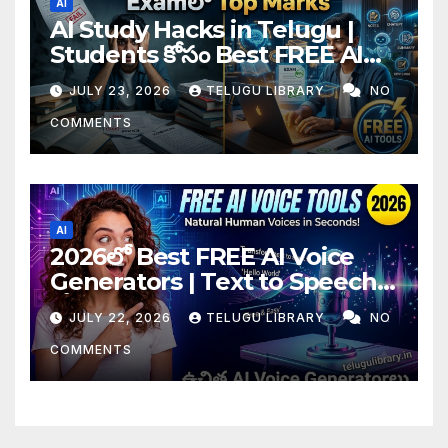
AI
AI Study Hacks in Telugu |
Students కోసం Best FREE AI
Tools & Smart Study Tips
JULY 23, 2026
TELUGU LIBRARY
NO
(2026)
COMMENTS
AI
2026లో Best FREE AI Voice
Generators | Text to Speech
కోసం Top 4 AI Tools
JULY 22, 2026
TELUGU LIBRARY
NO
COMMENTS