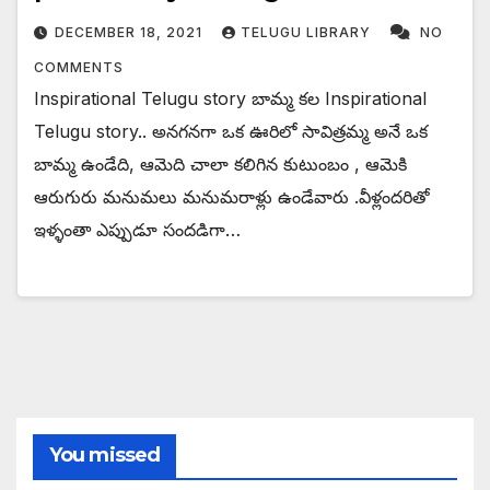
DECEMBER 18, 2021
TELUGU LIBRARY
NO
COMMENTS
Inspirational Telugu story బామ్మ కల Inspirational
Telugu story.. అనగనగా ఒక ఊరిలో సావిత్రమ్మ అనే ఒక
బామ్మ ఉండేది, ఆమెది చాలా కలిగిన కుటుంబం , ఆమెకి
ఆరుగురు మనుమలు మనుమరాళ్లు ఉండేవారు .వీళ్లందరితో
ఇళ్ళంతా ఎప్పుడూ సందడిగా…
You missed