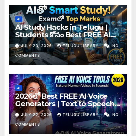
AI
AI Study Hacks in Telugu |
Students కోసం Best FREE AI
Tools & Smart Study Tips
JULY 23, 2026
TELUGU LIBRARY
NO
(2026)
COMMENTS
AI
2026లో Best FREE AI Voice
Generators | Text to Speech
కోసం Top 4 AI Tools
JULY 22, 2026
TELUGU LIBRARY
NO
COMMENTS