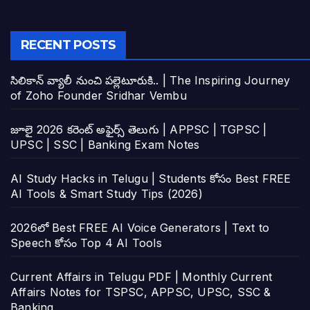
RECENT POSTS
సిలికాన్ వ్యాలీ నుంచి పల్లెటూరుకి.. | The Inspiring Journey
of Zoho Founder Sridhar Vembu
జూలై 2026 కరెంట్ అఫైర్స్ తెలుగు | APPSC | TGPSC |
UPSC | SSC | Banking Exam Notes
AI Study Hacks in Telugu | Students కోసం Best FREE
AI Tools & Smart Study Tips (2026)
2026లో Best FREE AI Voice Generators | Text to
Speech కోసం Top 4 AI Tools
Current Affairs in Telugu PDF | Monthly Current
Affairs Notes for TSPSC, APPSC, UPSC, SSC &
Banking