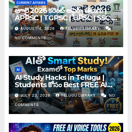
CURRENT AFFAIRS
జూలై 2026 కరెంట్ అఫైర్స్ తెలుగు |
APPSC | TGPSC | UPSC | SSC |
Banking Exam Notes
AUGUST 4, 2026
TELUGU LIBRARY
NO COMMENTS
AI
AI Study Hacks in Telugu |
Students కోసం Best FREE AI
Tools & Smart Study Tips
JULY 23, 2026
TELUGU LIBRARY
NO
(2026)
COMMENTS