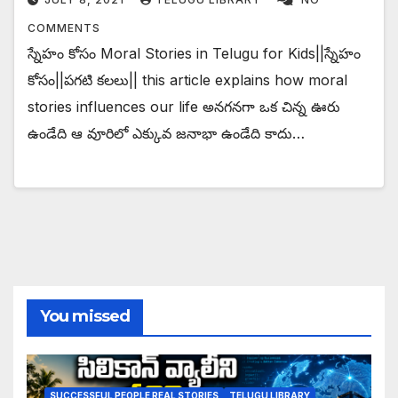
COMMENTS
స్నేహం కోసం Moral Stories in Telugu for Kids||స్నేహం
కోసం||పగటి కలలు|| this article explains how moral
stories influences our life అనగనగా ఒక చిన్న ఊరు
ఉండేది ఆ వూరిలో ఎక్కువ జనాభా ఉండేది కాదు…
You missed
SUCCESSFUL PEOPLE REAL STORIES
TELUGU LIBRARY