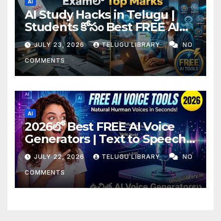
AI
AI Study Hacks in Telugu |
Students కోసం Best FREE AI
Tools & Smart Study Tips
JULY 23, 2026
TELUGU LIBRARY
NO
(2026)
COMMENTS
AI
2026లో Best FREE AI Voice
Generators | Text to Speech
కోసం Top 4 AI Tools
JULY 22, 2026
TELUGU LIBRARY
NO
COMMENTS