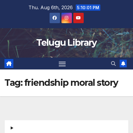
Skip
Thu. Aug 6th, 2026
5:10:01 PM
to
content
Telugu Library
Tag:
friendship moral story