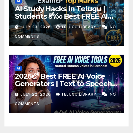
AI
AI Study Hacks in Telugu |
Students కోసం Best FREE AI
Tools & Smart Study Tips
JULY 23, 2026
TELUGU LIBRARY
NO
(2026)
COMMENTS
AI
2026లో Best FREE AI Voice
Generators | Text to Speech
కోసం Top 4 AI Tools
JULY 22, 2026
TELUGU LIBRARY
NO
COMMENTS