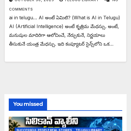
COMMENTS
ai in telugu… AI అంటే ఏమిటి? (What is AI in Telugu)
AI (Artificial Intelligence) అంటే కృత్రిమ మేధస్సు. అంటే,
మనుషుల మాదిరిగా ఆలోచించే, నేర్చుకునే, నిర్ణయాలు
తీసుకునే యంత్ర మేధస్సు. ఇది కంప్యూటర్ సైన్స్‌లోని ఒక…
You missed
SUCCESSFUL PEOPLE REAL STORIES
TELUGU LIBRARY