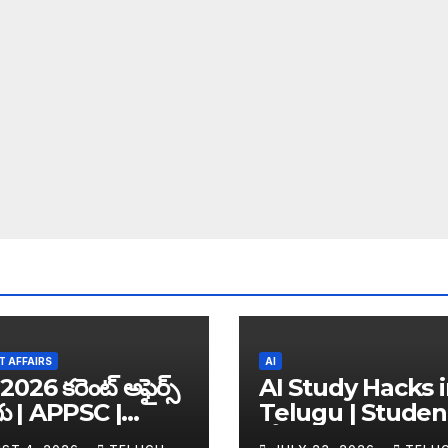
 AFFAIRS
AI
2026 కరెంట్ అఫైర్స్
AI Study Hacks 
గు | APPSC |
Telugu | Studen
C | UPSC | SSC |
కోసం Best FREE A