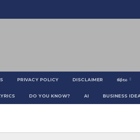
S
PRIVACY POLICY
DISCLAIMER
కథలు
YRICS
DO YOU KNOW?
AI
BUSINESS IDE