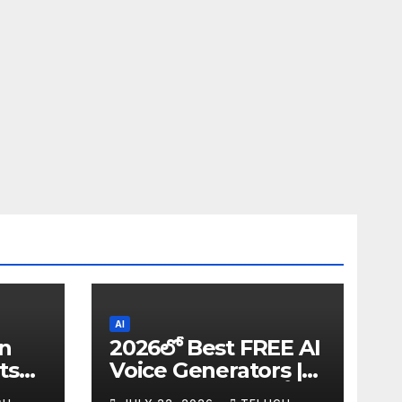
AI
in
2026లో Best FREE AI
ts
Voice Generators |
I
Text to Speech కోసం