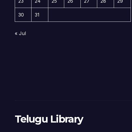
23
24
25
26
27
28
29
30
31
« Jul
Telugu Library