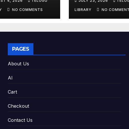
ST 4, 2026
TELUGU
JULY 23, 2026
TELU
king Exam
Tools & Smart S
es
Tips (2026)
RY
NO COMMENTS
LIBRARY
NO COMMEN
PAGES
About Us
AI
Cart
Checkout
Contact Us