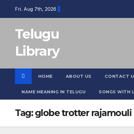
Skip
Fri. Aug 7th, 2026
to
content
Telugu
Library
HOME
ABOUT US
CONTACT U
NAME MEANING IN TELUGU
SONGS WITH L
Tag:
globe trotter rajamouli