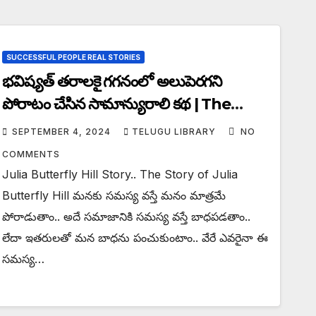
SUCCESSFUL PEOPLE REAL STORIES
భవిష్యత్ తరాలకై గగనంలో అలుపెరగని
పోరాటం చేసిన సామాన్యురాలి కథ | The
Story of Julia Butterfly Hill|
SEPTEMBER 4, 2024
TELUGU LIBRARY
NO
COMMENTS
Julia Butterfly Hill Story.. The Story of Julia
Butterfly Hill మనకు సమస్య వస్తే మనం మాత్రమే
పోరాడుతాం.. అదే సమాజానికి సమస్య వస్తే బాధపడతాం..
లేదా ఇతరులతో మన బాధను పంచుకుంటాం.. వేరే ఎవరైనా ఈ
సమస్య…