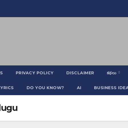
S
PRIVACY POLICY
DISCLAIMER
కథలు
YRICS
DO YOU KNOW?
AI
BUSINESS IDE
elugu