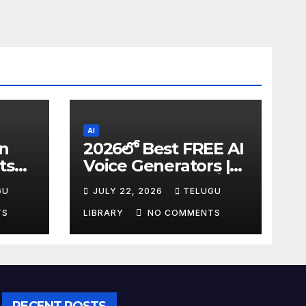
AI
in
2026లో Best FREE AI
ts
Voice Generators |
I
Text to Speech కోసం
GU
JULY 22, 2026
TELUGU
tudy
Top 4 AI Tools
TS
LIBRARY
NO COMMENTS