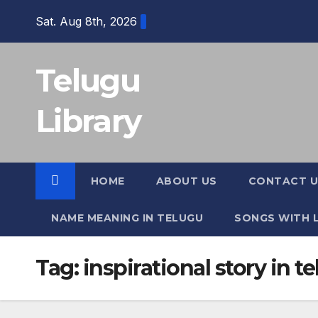
Skip
Sat. Aug 8th, 2026
to
content
Telugu
Library
HOME
ABOUT US
CONTACT U
NAME MEANING IN TELUGU
SONGS WITH L
Tag:
inspirational story in t