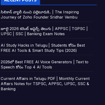
RECENT POSTS
సిలికాన్ వ్యాలీ నుంచి పల్లెటూరుకి.. | The Inspiring
Journey of Zoho Founder Sridhar Vembu
జూలై 2026 కరెంట్ అఫైర్స్ తెలుగు | APPSC | TGPSC |
UPSC | SSC | Banking Exam Notes
AI Study Hacks in Telugu | Students కోసం Best
FREE AI Tools & Smart Study Tips (2026)
2026లో Best FREE AI Voice Generators | Text to
Speech కోసం Top 4 AI Tools
Current Affairs in Telugu PDF | Monthly Current
Affairs Notes for TSPSC, APPSC, UPSC, SSC &
Banking