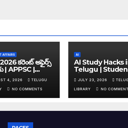
 AFFAIRS
AI
2026 కరెంట్ అఫైర్స్
AI Study Hacks 
గు | APPSC |
Telugu | Studen
C | UPSC | SSC |
కోసం Best FREE A
ST 4, 2026
TELUGU
JULY 23, 2026
TELU
king Exam
Tools & Smart S
es
Tips (2026)
RY
NO COMMENTS
LIBRARY
NO COMMEN