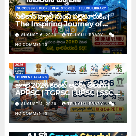
SUCCESSFUL PEOPLE REAL STORIES
TELUGU LIBRARY
సిలికాన్ వ్యాలీ నుంచి పల్లెటూరుకి.. |
The Inspiring Journey of
Zoho Founder Sridhar
AUGUST 6, 2026
TELUGU LIBRARY
Vembu
NO COMMENTS
CURRENT AFFAIRS
జూలై 2026 కరెంట్ అఫైర్స్ తెలుగు |
APPSC | TGPSC | UPSC | SSC |
Banking Exam Notes
AUGUST 4, 2026
TELUGU LIBRARY
NO COMMENTS