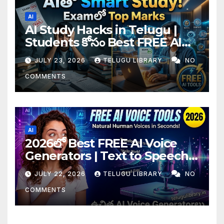
AI
AI Study Hacks in Telugu |
Students కోసం Best FREE AI
Tools & Smart Study Tips
JULY 23, 2026
TELUGU LIBRARY
NO
(2026)
COMMENTS
AI
2026లో Best FREE AI Voice
Generators | Text to Speech
కోసం Top 4 AI Tools
JULY 22, 2026
TELUGU LIBRARY
NO
COMMENTS