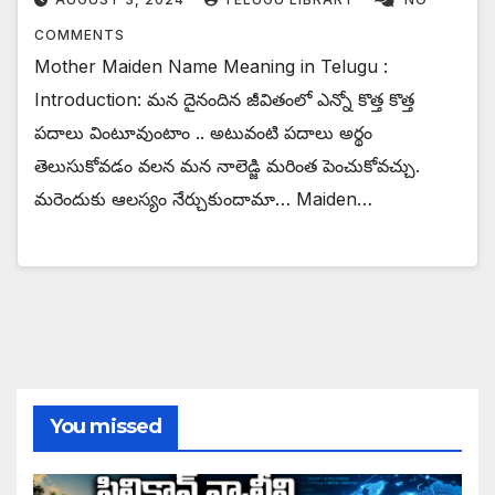
COMMENTS
Mother Maiden Name Meaning in Telugu :
Introduction: మన దైనందిన జీవితంలో ఎన్నో కొత్త కొత్త
పదాలు వింటూవుంటాం .. అటువంటి పదాలు అర్థం
తెలుసుకోవడం వలన మన నాలెడ్జి మరింత పెంచుకోవచ్చు.
మరెందుకు ఆలస్యం నేర్చుకుందామా… Maiden…
You missed