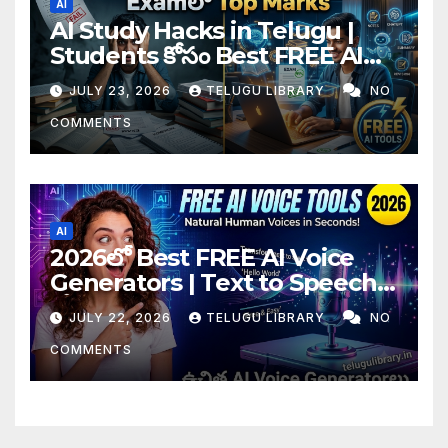
AI
AI Study Hacks in Telugu |
Students కోసం Best FREE AI
Tools & Smart Study Tips
JULY 23, 2026
TELUGU LIBRARY
NO
(2026)
COMMENTS
AI
2026లో Best FREE AI Voice
Generators | Text to Speech
కోసం Top 4 AI Tools
JULY 22, 2026
TELUGU LIBRARY
NO
COMMENTS