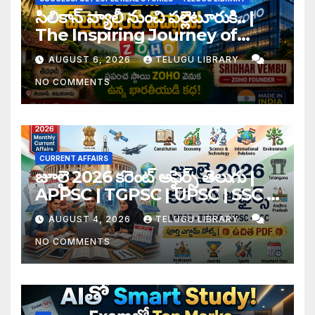
సిలికాన్ వ్యాలీ నుంచి పల్లెటూరుకి.. |
The Inspiring Journey of
Zoho Founder Sridhar
AUGUST 6, 2026
TELUGU LIBRARY
Vembu
NO COMMENTS
CURRENT AFFAIRS
జూలై 2026 కరెంట్ అఫైర్స్ తెలుగు |
APPSC | TGPSC | UPSC | SSC |
Banking Exam Notes
AUGUST 4, 2026
TELUGU LIBRARY
NO COMMENTS