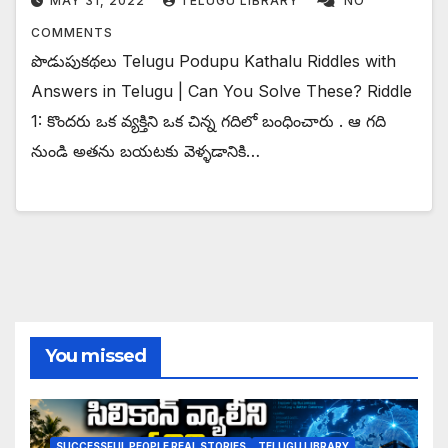
MAY 31, 2022
TELUGU LIBRARY
NO
COMMENTS
పొడుపుకథలు Telugu Podupu Kathalu Riddles with
Answers in Telugu | Can You Solve These? Riddle
1: కొందరు ఒక వ్యక్తిని ఒక చిన్న గదిలో బంధించారు . ఆ గది
నుండి అతను బయటకు వెళ్ళడానికి…
You missed
SUCCESSFUL PEOPLE REAL STORIES
TELUGU LIBRARY