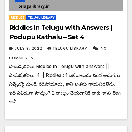
RIDDLES
TELUGU LIBRARY
Riddles in Telugu with Answers |
Podupu Kathalu – Set 4
JULY 8, 2022
TELUGU LIBRARY
NO
COMMENTS
పొడుపుకథలు Riddles in Telugu with answers ||
పొడుపుకథలు-4 || Riddles : 1.ఒక బాలుడు వంద అడుగుల
నిచ్చెనపై నుండి పడిపోయాడు, కానీ అతను గాయపడలేదు.
ఇది ఏవిధంగా సాధ్యం? 2.నాట్యం చేయడానికి నాకు కాళ్లు లేవు
కానీ…