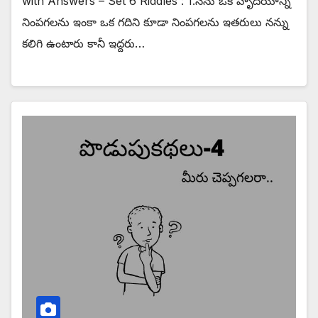
with Answers – Set 6 Riddles : 1.నేను ఒక హృదయాన్ని
నింపగలను ఇంకా ఒక గదిని కూడా నింపగలను ఇతరులు నన్ను
కలిగి ఉంటారు కానీ ఇద్దరు…