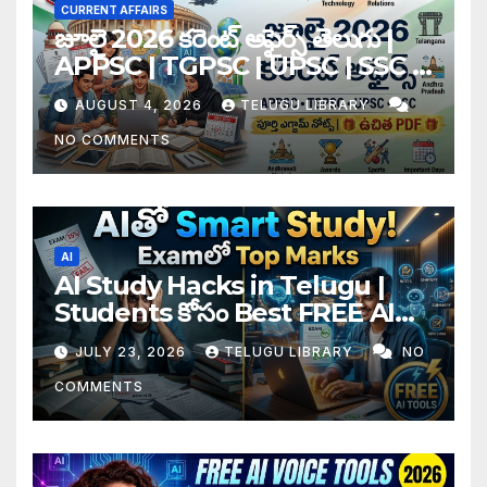
CURRENT AFFAIRS
జూలై 2026 కరెంట్ అఫైర్స్ తెలుగు |
APPSC | TGPSC | UPSC | SSC |
Banking Exam Notes
AUGUST 4, 2026
TELUGU LIBRARY
NO COMMENTS
AI
AI Study Hacks in Telugu |
Students కోసం Best FREE AI
Tools & Smart Study Tips
JULY 23, 2026
TELUGU LIBRARY
NO
(2026)
COMMENTS