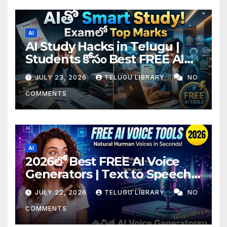
AI
AI Study Hacks in Telugu |
Students కోసం Best FREE AI
Tools & Smart Study Tips
JULY 23, 2026
TELUGU LIBRARY
NO
(2026)
COMMENTS
AI
2026లో Best FREE AI Voice
Generators | Text to Speech
కోసం Top 4 AI Tools
JULY 22, 2026
TELUGU LIBRARY
NO
COMMENTS