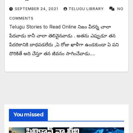
SEPTEMBER 24, 2021
TELUGU LIBRARY
NO
COMMENTS
Telugu Stories to Read Online నిజం వీరన్న చాలా
పేదవాడు కానీ చాలా తెలివైనవాడు . అతను ఎప్పుడూ తన
పేదరికానికి బాధపడలేదు ,ఏ రోజు ఖాళీగా ఉండకుండా ఏ పని
దొరికితే అది చేస్తూ తన జీవనం సాగించేవాడు.…
You missed