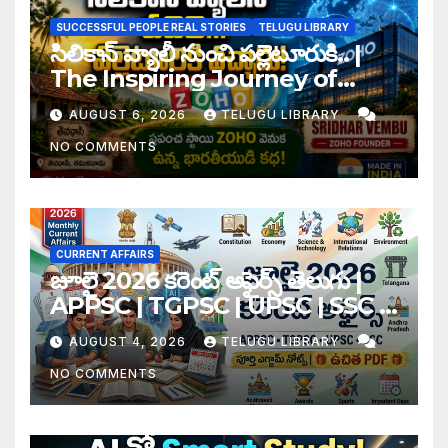
SUCCESSFUL PEOPLE REAL STORIES
TELUGU LIBRARY
సిలికాన్ వ్యాలీ నుంచి పల్లెటూరుకి.. |
The Inspiring Journey of
Zoho Founder Sridhar
AUGUST 6, 2026
TELUGU LIBRARY
Vembu
NO COMMENTS
CURRENT AFFAIRS
జూలై 2026 కరెంట్ అఫైర్స్ తెలుగు |
APPSC | TGPSC | UPSC | SSC |
Banking Exam Notes
AUGUST 4, 2026
TELUGU LIBRARY
NO COMMENTS