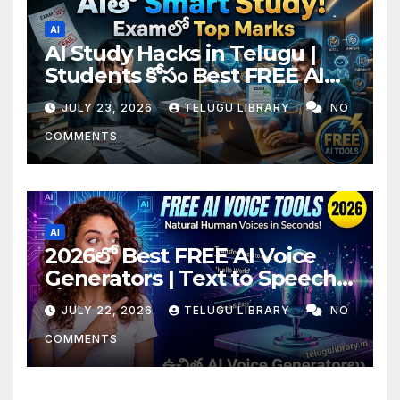
AI
AI Study Hacks in Telugu |
Students కోసం Best FREE AI
Tools & Smart Study Tips
JULY 23, 2026
TELUGU LIBRARY
NO
(2026)
COMMENTS
AI
2026లో Best FREE AI Voice
Generators | Text to Speech
కోసం Top 4 AI Tools
JULY 22, 2026
TELUGU LIBRARY
NO
COMMENTS