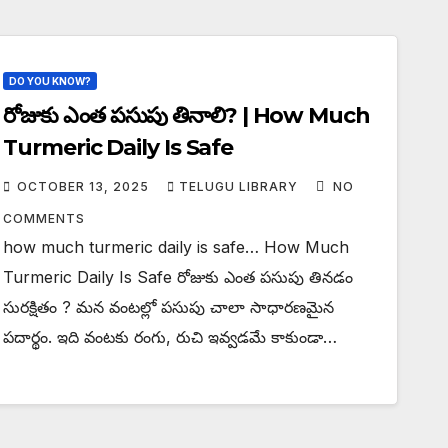
DO YOU KNOW?
రోజుకు ఎంత పసుపు తినాలి? | How Much
Turmeric Daily Is Safe
OCTOBER 13, 2025
TELUGU LIBRARY
NO
COMMENTS
how much turmeric daily is safe… How Much
Turmeric Daily Is Safe రోజుకు ఎంత పసుపు తినడం
సురక్షితం ? మన వంటల్లో పసుపు చాలా సాధారణమైన
పదార్థం. ఇది వంటకు రంగు, రుచి ఇవ్వడమే కాకుండా…