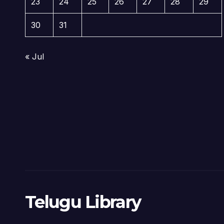
23
24
25
26
27
28
29
30
31
« Jul
Telugu Library