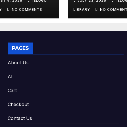
ST 4, 2026
TELUGU
JULY 23, 2026
TELU
king Exam
Tools & Smart S
es
Tips (2026)
RY
NO COMMENTS
LIBRARY
NO COMMEN
PAGES
About Us
AI
Cart
Checkout
Contact Us