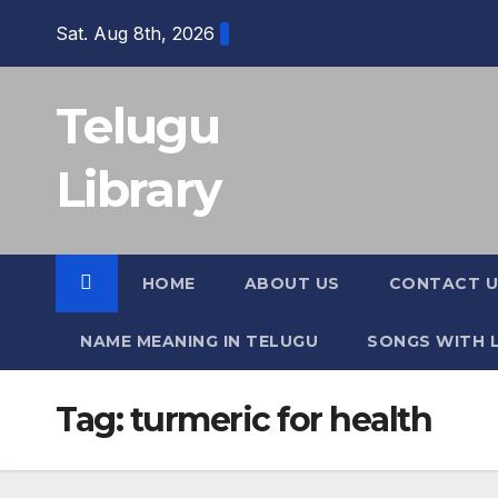
Skip
Sat. Aug 8th, 2026
to
content
Telugu
Library
HOME
ABOUT US
CONTACT U
NAME MEANING IN TELUGU
SONGS WITH L
Tag:
turmeric for health