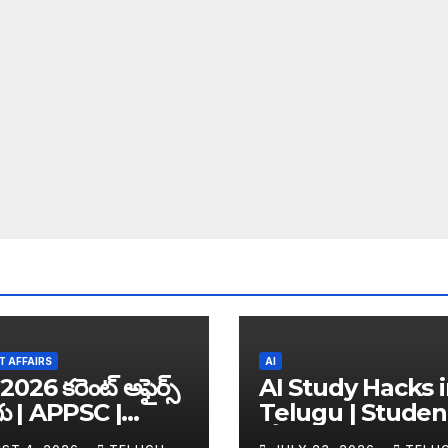
 AFFAIRS
AI
2026 కరెంట్ అఫైర్స్
AI Study Hacks 
గు | APPSC |
Telugu | Studen
C | UPSC | SSC |
కోసం Best FREE A