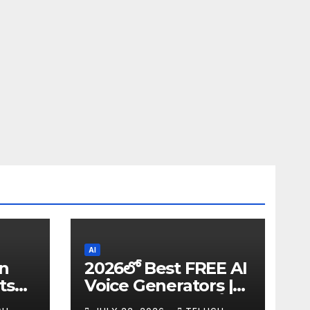
AI
in
2026లో Best FREE AI
ts
Voice Generators |
I
Text to Speech కోసం