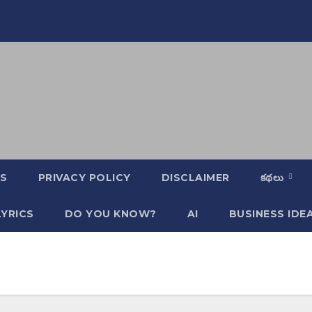
S
PRIVACY POLICY
DISCLAIMER
కథలు
YRICS
DO YOU KNOW?
AI
BUSINESS IDE