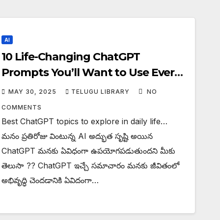
AI
10 Life-Changing ChatGPT
Prompts You’ll Want to Use Every
Day in Telugu
MAY 30, 2025
TELUGU LIBRARY
NO
COMMENTS
Best ChatGPT topics to explore in daily life…
మనం ప్రతిరోజు వింటున్న AI అద్భుత సృష్టి అయిన
ChatGPT మనకు ఏవిధంగా ఉపయోగపడుతుందని మీకు
తెలుసా ?? ChatGPT ఇచ్చే సమాచారం మనకు జీవితంలో
అభివృద్ధి చెందడానికి ఏవిదంగా…