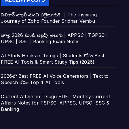
RECENT POSTS
సిలికాన్ వ్యాలీ నుంచి పల్లెటూరుకి.. | The Inspiring
Journey of Zoho Founder Sridhar Vembu
జూలై 2026 కరెంట్ అఫైర్స్ తెలుగు | APPSC | TGPSC |
UPSC | SSC | Banking Exam Notes
AI Study Hacks in Telugu | Students కోసం Best
FREE AI Tools & Smart Study Tips (2026)
2026లో Best FREE AI Voice Generators | Text to
Speech కోసం Top 4 AI Tools
Current Affairs in Telugu PDF | Monthly Current
Affairs Notes for TSPSC, APPSC, UPSC, SSC &
Banking