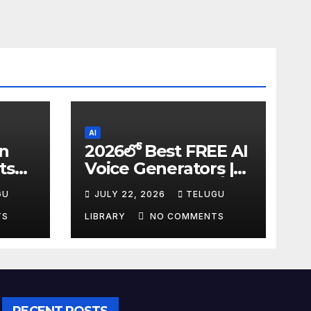
AI
in
2026లో Best FREE AI
ts
Voice Generators |
I
Text to Speech కోసం
GU
JULY 22, 2026
TELUGU
tudy
Top 4 AI Tools
TS
LIBRARY
NO COMMENTS