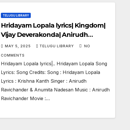
TELUGU LIBRARY
Hridayam Lopala lyrics| Kingdom|
Vijay Deverakonda| Anirudh
Ravichander |Gowtam Tinnanuri
MAY 5, 2025
TELUGU LIBRARY
NO
COMMENTS
Hridayam Lopala lyrics|.. Hridayam Lopala Song
Lyrics: Song Credits: Song : Hridayam Lopala
Lyrics : Krishna Kanth Singer : Anirudh
Ravichander & Anumita Nadesan Music : Anirudh
Ravichander Movie :…