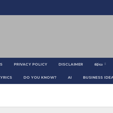
S
PRIVACY POLICY
DISCLAIMER
కథలు
YRICS
DO YOU KNOW?
AI
BUSINESS IDE