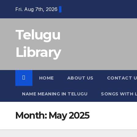
Skip
Fri. Aug 7th, 2026
to
content
Telugu
Library
HOME
ABOUT US
CONTACT U
NAME MEANING IN TELUGU
SONGS WITH L
Month:
May 2025