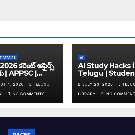
 AFFAIRS
AI
2026 కరెంట్ అఫైర్స్
AI Study Hacks 
గు | APPSC |
Telugu | Studen
C | UPSC | SSC |
కోసం Best FREE A
ST 4, 2026
TELUGU
JULY 23, 2026
TELU
king Exam
Tools & Smart S
es
Tips (2026)
RY
NO COMMENTS
LIBRARY
NO COMMEN