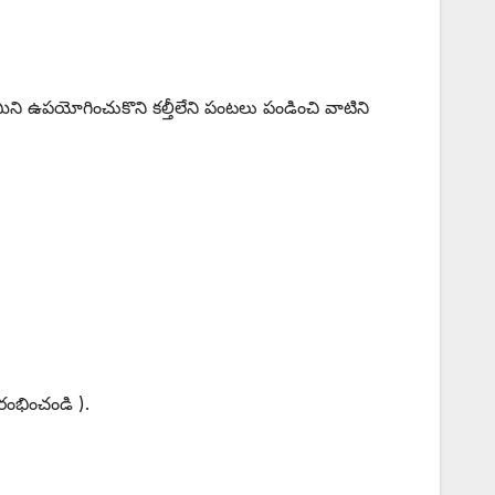
భూమిని ఉపయోగించుకొని కల్తీలేని పంటలు పండించి వాటిని
ారంభించండి ).