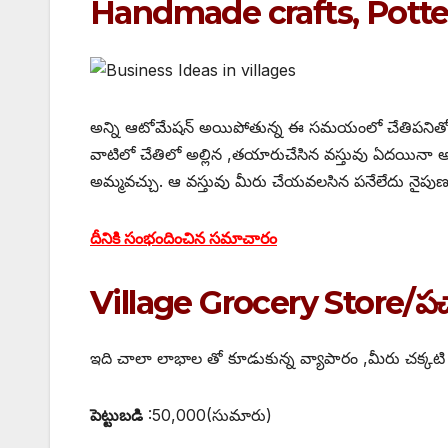
Handmade crafts, Pott
అన్ని ఆటోమేషన్ అయిపోతున్న ఈ సమయంలో చేతిపనితో చేస
వాటిలో చేతిలో అల్లిన ,తయారుచేసిన వస్తువు ఏదయినా అమె
అమ్మవచ్చు. ఆ వస్తువు మీరు చేయవలసిన పనేలేదు నైపుణ్య
దీనికి సంభందించిన సమాచారం
Village Grocery Store/పచారీ
ఇది చాలా లాభాల తో కూడుకున్న వ్యాపారం ,మీరు చక్కటి నాణ్
పెట్టుబడి
:50,000(సుమారు)