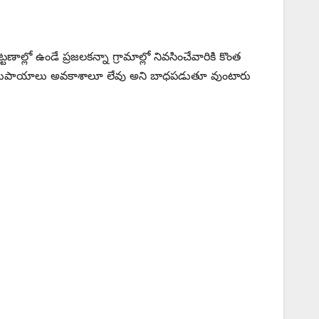
ో ఉండే ప్రజలకన్నా గ్రామాల్లో నివసించేవారికి కొంత
ి సదుపాయాలు అవకాశాలూ లేవు అని బాధపడుతూ వుంటారు