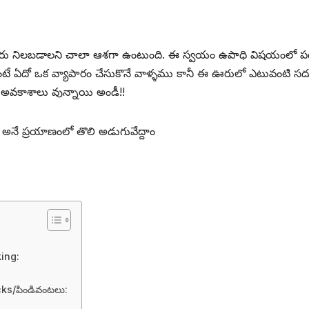
ారు నిలబడాలని చాలా ఆశగా ఉంటుంది. ఈ స్వయం ఉపాధి విషయంలో పట్టణాల్ల
ఉంటే ఏదో ఒక వ్యాపారం చేసుకొనే వాళ్ళము కానీ ఈ ఊరులో ఎటువంట
 అవకాశాలు వున్నాయి అండీ!!
ే ప్రయాణంలో తొలి అడుగువేద్దాం
ing:
cks/పిండివంటలు: