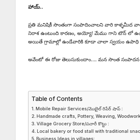
హాయ్..
ప్రతి మనిషికీ సొంతంగా సంపాదించాలని వారి కాళ్ళమీద వ
నిరాశ ఉంటుంది కారణం, అయ్యో! మేము గాని టౌన్ లో 
అయితే గ్రామాల్లో ఉండేవారికి కూడా చాలా స్వయం ఉపాధి
అవేంటో ఈ రోజు తెలుసుకుందాం…. మన సొంత సంపాదన అన
Table of Contents
Mobile Repair Services/మొబైల్ రిపేర్ షాప్ :
Handmade crafts, Pottery, Weaving, Woodwork
Village Grocery Store/పచారీ కొట్టు :
Local bakery or food stall with traditional sna
Business Ideas in villages: