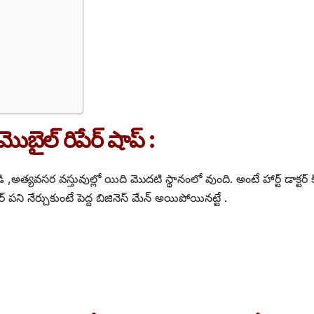
ైల్ రిపేర్ షాప్ :
,అత్యవసర వస్తువుల్లో యిది మొదటి స్థానంలో వుంది. అంటే హార్ట్ డాక్టర
పని నేర్చుకుంటే పెద్ద బిజినెస్ మేన్ అయిపోయినట్టే .