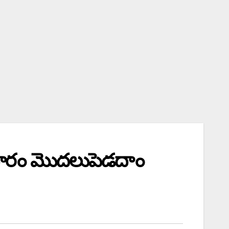
ాపారం మొదలుపెడదాం