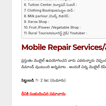
Tuition Center /ట్యూషన్ సెంటర్ :
Clothing Boutique/బట్టల షాప్ :
Milk parlour /మిల్క్ బిజినెస్ :
Xerox Shop :
Fruit /Flower /Vegetable Shop :
Rural Tourism/టూరిస్ట్ గైడ్/ Youtuber :
Mobile Repair Services/మొబ
ప్రస్తుతం మొబైల్ ఉపయోగించని వారు ఎవరున్నారు చెప్పండి 
డిమాండ్ వుంటుంది అన్నమాట . అందుకే చిన్న మొబైల్ రిపేర్ 
పెట్టుబడి
:1- 2 lac (సుమారు)
దీనికి సంభందించిన సమాచారం