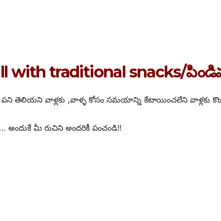
ll with traditional snacks/పిండ
ని తెలియని వాళ్లకు ,వాళ్ళ కోసం సమయాన్ని కేటాయించలేని వాళ్లకు కొం
అందుకే మీ రుచిని అందరికీ పంచండి!!