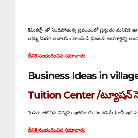
కెమికల్స్ తో నిండిపోతున్న ప్రపంచంలో ప్రస్తుతం మనిషికి 
అమ్మి మీరూ ఆదాయం పొందండి ప్రజలకు ఆరోగ్యాన్ని అంది
దీనికి సంభందించిన సమాచారం
Business Ideas in village
Tuition Center /ట్యూషన్ సె
మనకు తెలిసిన విద్యను ఇతరులకు పంచడమే (కానీ ఇది మాత్రం 
దీనికి సంభందించిన సమాచారం