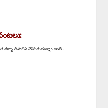
ివంటలు:
త డబ్బు తీసుకొని చేసిపెడుతున్నాం అంతే .