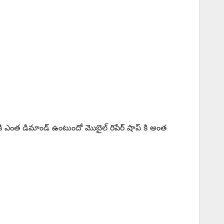
్ కి ఎంత డిమాండ్ ఉంటుందో మొబైల్ రిపేర్ షాప్ కి అంత