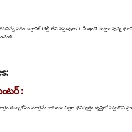
ఊరటనిచ్చే పదం ఆర్గానిక్ (కల్తీ లేని వస్తువులు ). మీఇంటి చుట్టూ వున్న 
ంచండి .
s:
ంటర్ :
డబ్బుకోసం మాత్రమే కాకుండా పిల్లల భవిష్యత్తు దృష్టిలో పెట్టుకొని ప్ర