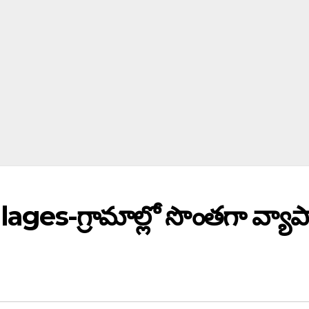
lages-గ్రామాల్లో సొంతగా వ్య