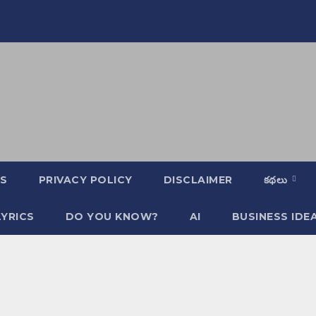
S
PRIVACY POLICY
DISCLAIMER
కథలు
YRICS
DO YOU KNOW?
AI
BUSINESS IDE