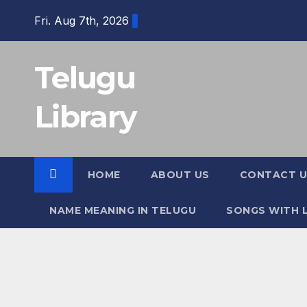
Skip
Fri. Aug 7th, 2026
to
content
Telugu
Library
HOME
ABOUT US
CONTACT U
NAME MEANING IN TELUGU
SONGS WITH L