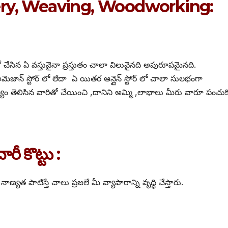
ery, Weaving, Woodworking:
ిన ఏ వస్తువైనా ప్రస్తుతం చాలా విలువైనది అపురూపమైనది.
జాన్ స్టోర్ లో లేదా ఏ యితర ఆన్లైన్ స్టోర్ లో చాలా సులభంగా
ం తెలిసిన వారితో చేయించి ,దానిని అమ్మి ,లాభాలు మీరు వారూ పంచుక
 కొట్టు :
యత పాటిస్తే చాలు ప్రజలే మీ వ్యాపారాన్ని వృద్ధి చేస్తారు.