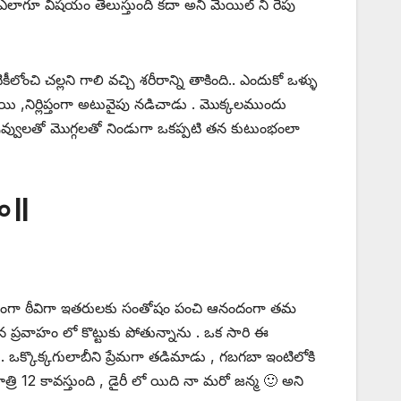
ాగూ విషయం తెలుస్తుంది కదా అని మెయిల్ ని రేపు
లోంచి చల్లని గాలి వచ్చి శరీరాన్ని తాకింది.. ఎందుకో ఒళ్ళు
యి ,నిర్లిప్తంగా అటువైపు నడిచాడు . మొక్కలముందు
ం పువ్వులతో మొగ్గలతో నిండుగా ఒకప్పటి తన కుటుంభంలా
 ||
లాదంగా ఠీవిగా ఇతరులకు సంతోషం పంచి ఆనందంగా తమ
 ప్రవాహం లో కొట్టుకు పోతున్నాను . ఒక సారి ఈ
 . ఒక్కొక్కగులాబీని ప్రేమగా తడిమాడు , గబగబా ఇంటిలోకి
్రి 12 కావస్తుంది , డైరీ లో యిది నా మరో జన్మ 🙂 అని