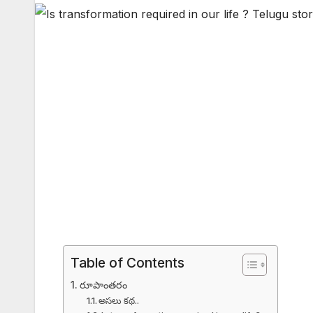
Table of Contents
రూపాంతరం
అసలు కథ..