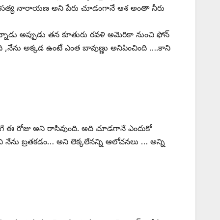
ాడు , సత్య నారాయణ అని పేరు చూడంగానే ఆశ అంతా నీరు
టున్నాడు అప్పుడు తన కూతురు రవళి అమెరికా నుంచి ఫోన్
ది ,నేను అక్కడ ఉంటే ఎంత బావుణ్ణు అనిపించింది ….కాని
 లాగే ఈ రోజు అని రాసివుంది. అది చూడగానే ఎందుకో
ి నేను బ్రతకడం… అని లెక్కలేనన్ని ఆలోచనలు … అన్ని