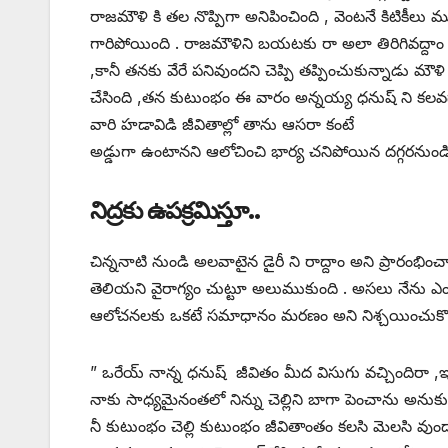
రాజమౌళి కి తల నొప్పిగా అనిపించింది , వెంటనే కిటికీ
గారిపోయింది . రాజమౌళిని బయటకు రా అలా తిరిగివద్దాం
,కానీ తనకు వేరే పనివుందని చెప్పి తప్పించుకున్నాడు మ
చేసింది ,తన కుటుంభం ఈ వారం అన్నయ్య ధనుష్ ని కలవడానిక
వారి హడావిడి జీవితాల్లో తాను ఆసరా కంటే
అడ్డుగా ఉంటానని ఆలోచించి భార్య చనిపోయిన దగ్గరనుండి 
నిద్రకు ఉపక్రమిస్తూ..
చిన్ననాటి నుండి అలవాటైన డైరీ ని రాద్దాం అని ప్రారంభి
తెలియని వైరాగ్యం చుట్టూ అలుముకుంది . అసలు నేను ఎంద
ఆలోచనలకు ఒకటే సమాధానం మరణం అని నిశ్చయించుకొని 
” ఒరేయ్ నాన్న ధనుష్ జీవితం మీద విసుగు వచ్చిందిరా ,ఇ
నాకు సాధ్యమైనంతలో నిన్ను చెల్లిని బాగా పెంచాను అనుక
నీ కుటుంభం చెల్లి కుటుంభం జీవితాంతం కలసి మెలసి వుండ