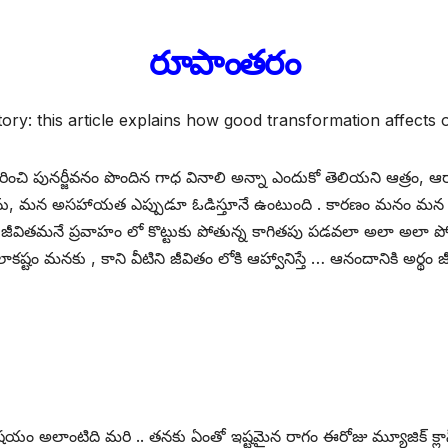
రూపాంతరం
tory: this article explains how good transformation affects o
ించి పునర్జీవనం పొందిన గాధ వినాలి అన్నా ఎందుకో తెలియని ఆత్రం, 
ే ఆశను, మన అసహాయత ఎప్పుడూ ఓడిస్తూనే ఉంటుంది . కారణం మనం మ
ు . జీవితమనే ప్రవాహం లో కొట్టుకు పోతున్న కాగితపు పడవలా అలా అ
ం మనకు , కాని వీటిని జీవితం లోకి ఆహ్వానిస్తే … ఆనందానికి అర్థం జీవి
యం అలాంటిది మరి .. తనకు ఏంతో ఇష్టమైన రాగం ఈరోజు మ్యూజిక్ క్లా