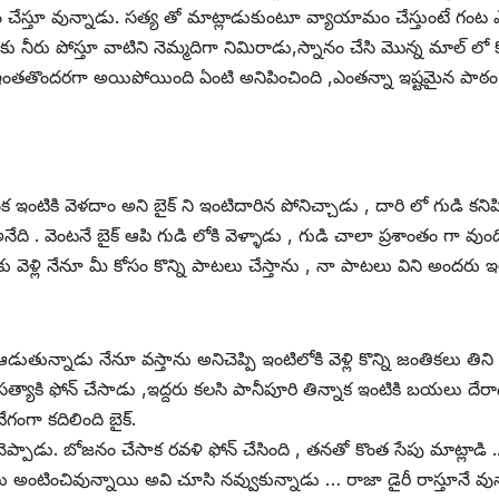
ామం చేస్తూ వున్నాడు. సత్య తో మాట్లాడుకుంటూ వ్యాయామం చేస్తుంటే గంట
కు నీరు పోస్తూ వాటిని నెమ్మదిగా నిమిరాడు,స్నానం చేసి మొన్న మాల్ లో కొత
ోజు క్లాస్ ఇంతతొందరగా అయిపోయింది ఏంటి అనిపించింది ,ఎంతన్నా ఇష్టమైన పా
 ఇంక ఇంటికి వెళదాం అని బైక్ ని ఇంటిదారిన పోనిచ్చాడు , దారి లో గుడి కన
నేది . వెంటనే బైక్ ఆపి గుడి లోకి వెళ్ళాడు , గుడి చాలా ప్రశాంతం గా 
్గరకు వెళ్లి నేనూ మీ కోసం కొన్ని పాటలు చేస్తాను , నా పాటలు విని అంద
ికెట్ ఆడుతున్నాడు నేనూ వస్తాను అనిచెప్పి ఇంటిలోకి వెళ్లి కొన్ని జంతికలు 
యాకి ఫోన్ చేసాడు ,ఇద్దరు కలసి పానీపూరి తిన్నాక ఇంటికి బయలు దేరాడు 
గంగా కదిలింది బైక్.
 చెప్పాడు. బోజనం చేసాక రవళి ఫోన్ చేసింది , తనతో కొంత సేపు మాట్లాడి
ు అంటించివున్నాయి అవి చూసి నవ్వుకున్నాడు … రాజా డైరీ రాస్తూనే వున