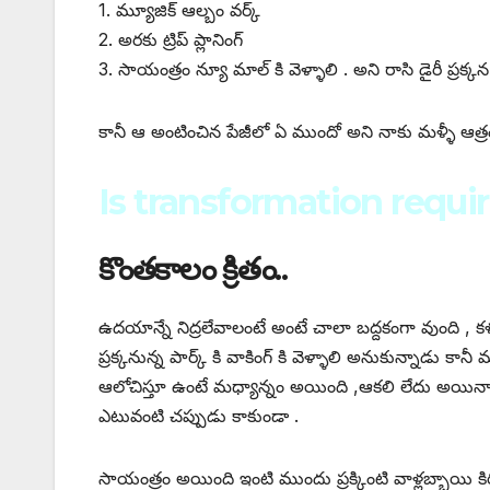
1. మ్యూజిక్ ఆల్బం వర్క్
2. అరకు ట్రిప్ ప్లానింగ్
3. సాయంత్రం న్యూ మాల్ కి వెళ్ళాలి . అని రాసి డైరీ ప్రక్కన 
కానీ ఆ అంటించిన పేజీలో ఏ ముందో అని నాకు మళ్ళీ ఆత్ర
Is transformation requir
కొంతకాలం క్రితం..
ఉదయాన్నే నిద్రలేవాలంటే అంటే చాలా బద్దకంగా వుంది , 
ప్రక్కనున్న పార్క్ కి వాకింగ్ కి వెళ్ళాలి అనుకున్నాడు 
ఆలోచిస్తూ ఉంటే మధ్యాన్నం అయింది ,ఆకలి లేదు అయినా బ
ఎటువంటి చప్పుడు కాకుండా .
సాయంత్రం అయింది ఇంటి ముందు ప్రక్కింటి వాళ్లబ్బాయి కి