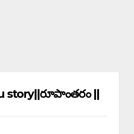
u story||రూపాంతరం ||