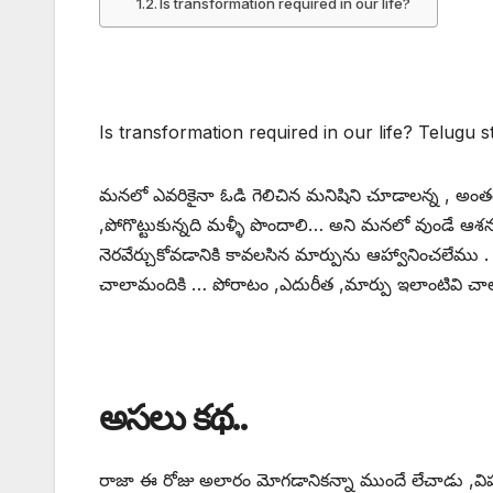
Is transformation required in our life?
Is transformation required in our life? Telugu s
మనలో ఎవరికైనా ఓడి గెలిచిన మనిషిని చూడాలన్న , అంతర
,పోగొట్టుకున్నది మళ్ళీ పొందాలి… అని మనలో వుండ
నెరవేర్చుకోవడానికి కావలసిన మార్పును ఆహ్వానించలేమ
చాలామందికి … పోరాటం ,ఎదురీత ,మార్పు ఇలాంటివి చాలాకష్ట
అసలు కథ..
రాజా ఈ రోజు అలారం మోగడానికన్నా ముందే లేచాడు ,విష