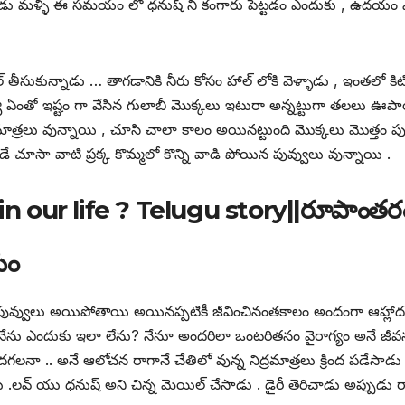
డు మళ్ళీ ఈ సమయం లో ధనుష్ ని కంగారు పెట్టడం ఎందుకు , ఉదయం ఎల
్ తీసుకున్నాడు … తాగడానికి నీరు కోసం హాల్ లోకి వెళ్ళాడు , ఇంతలో కిటికీ
్య ఏంతో ఇష్టం గా వేసిన గులాబీ మొక్కలు ఇటురా అన్నట్టుగా తలలు ఊపా
 నిద్రమాత్రలు వున్నాయి , చూసి చాలా కాలం అయినట్టుంది మొక్కలు మొత్త
పుడే చూసా వాటి ప్రక్క కొమ్మలో కొన్ని వాడి పోయిన పువ్వులు వున్నాయి .
n our life ? Telugu story||రూపాంతరం
యం
ిన పువ్వులు అయిపోతాయి అయినప్పటికీ జీవించినంతకాలం అందంగా ఆహ్
 , నేను ఎందుకు ఇలా లేను? నేనూ అందరిలా ఒంటరితనం వైరాగ్యం అనే జీవన
ందగలనా .. అనే ఆలోచన రాగానే చేతిలో వున్న నిద్రమాత్రలు క్రింద పడేసాడు
 .లవ్ యు ధనుష్ అని చిన్న మెయిల్ చేసాడు . డైరీ తెరిచాడు అప్పుడు రాత