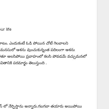
ur life
ఆరాటం. ఎందుకంటే ఓడి పోయిన చోటే గెలవాలని
న మనసులో ఆశను వుంచుకున్నంత పదిలంగా ఆశను
లా పోతూ అలసిపోయి ప్రవాహంలో కలసి పోవడమే వచ్చుమనలో
తానికి పరమార్థం తెలుస్తుంది .
స్ లో నేర్పిస్తాను అన్నారు.గబగబా తయారు అయిపోయి