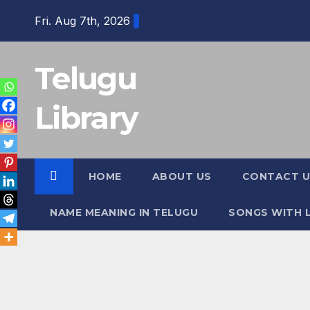
Skip
Fri. Aug 7th, 2026
to
content
Telugu
Library
HOME
ABOUT US
CONTACT U
NAME MEANING IN TELUGU
SONGS WITH L