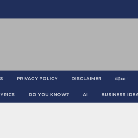
S
PRIVACY POLICY
DISCLAIMER
కథలు
YRICS
DO YOU KNOW?
AI
BUSINESS IDE