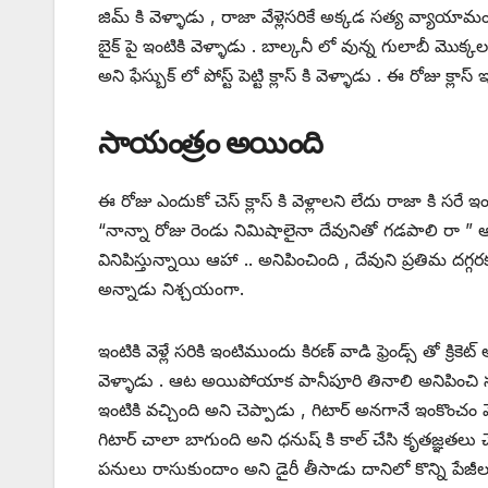
జిమ్ కి వెళ్ళాడు , రాజా వేళ్లెసరికే అక్కడ సత్య వ్యాయ
బైక్ పై ఇంటికి వెళ్ళాడు . బాల్కనీ లో వున్న గులాబీ మొక్కల
అని ఫేస్బుక్ లో పోస్ట్ పెట్టి క్లాస్ కి వెళ్ళాడు . ఈ ర
సాయంత్రం అయింది
ఈ రోజు ఎందుకో చెస్ క్లాస్ కి వెళ్లాలని లేదు రాజా కి సరే
“నాన్నా రోజు రెండు నిమిషాలైనా దేవునితో గడపాలి రా ” అ
వినిపిస్తున్నాయి ఆహా .. అనిపించింది , దేవుని ప్రతిమ దగ
అన్నాడు నిశ్చయంగా.
ఇంటికి వెళ్లే సరికి ఇంటిముందు కిరణ్ వాడి ఫ్రెండ్స్ తో క్ర
వెళ్ళాడు . ఆట అయిపోయాక పానీపూరి తినాలి అనిపించి సత్
ఇంటికి వచ్చింది అని చెప్పాడు , గిటార్ అనగానే ఇంకొంచం వే
గిటార్ చాలా బాగుంది అని ధనుష్ కి కాల్ చేసి కృతజ్ఞతలు
పనులు రాసుకుందాం అని డైరీ తీసాడు దానిలో కొన్ని పేజీల