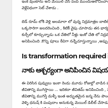
ఇంక వుంటాను అని మెయిల్ చేసి పంపే ముందుఆలోచించా
వెళ్లేవిధంగా సెట్ చేశాడు .
బెడ్ రూమ్ లోకి వెళ్లి అలమారా లో వున్న నిద్రమాత్రల బాటిల
ఒక్కసారిగా జలదరించింది , కిటికీ వైపు చూసాడు తన భార
కుర్చీలో కూర్చున్నాడు ఒక చేతిలో నీళ్లు ఇంకో చేతి లో
అనిపించింది .కొన్ని పూలు ఠీవిగా నన్నేచూస్తున్నాయి ,అప్
Is transformation required i
నాకు ఆశ్చర్యంగా అనిపించిన విష
ఈ విరిసిన పువ్వులు ఇంకా రెండు మూడు రోజుల్లో వాడ
జీవితాన్ని ముగిస్తాయి … ఇదికదా జీవితమ్ అనిపించింది
జీవితాన్ని ముగిస్తే మళ్ళీ ఇంత అద్భుతమైన జన్మ నేను పొ
వెళ్ళి ధనుష్ కి పంపుదాం అనుకున్న మెయిల్ డిలీట్ చేసాడు