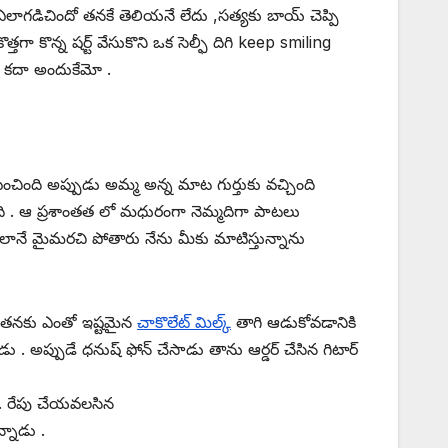
 ఎలాగడిచిందో తనకే తెలియనే లేదు ,సత్యకు బాయ్ చెప్పి
్తగా కొన్న షర్ట్ వేసుకొని ఒక సెల్ఫీ దిగి keep smiling
ఠం కదా అందుకేమో .
ిపించింది అప్పుడు అమ్మ అన్న మాట గుర్తుకు వచ్చింది
వుంది . ఆ ప్రశాంతత లో మధురంగా నెమ్మదిగా పాటలు
రు ఇలానే మైమరచి పోతారు నేను మీకు మాటిస్తున్నాను
తిని తనకు ఎంతో ఇష్టమైన
చాకొలేట్ మిల్క్
తాగి ఆడుకోవడానికి
. అప్పుడే ధనుష్ ఫోన్ చేసాడు తాను ఆర్డర్ చేసిన గిటార్
 .. రేపు చేయవలసిన
్నాడు .