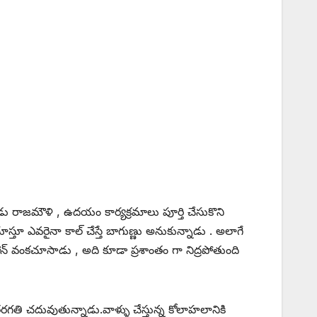
ు రాజమౌళి , ఉదయం కార్యక్రమాలు పూర్తి చేసుకొని
ూస్తూ ఎవరైనా కాల్ చేస్తే బాగుణ్ణు అనుకున్నాడు . అలాగే
న్ వంకచూసాడు , అది కూడా ప్రశాంతం గా నిద్రపోతుంది
తరగతి చదువుతున్నాడు.వాళ్ళు చేస్తున్న కోలాహలానికి