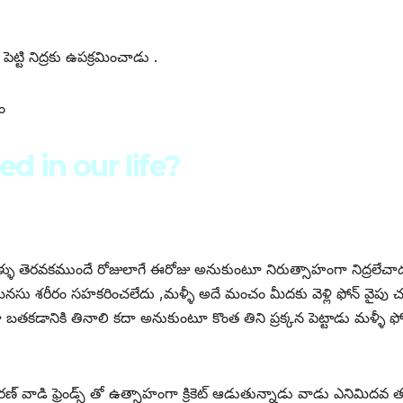
పెట్టి నిద్రకు ఉపక్రమించాడు .
ం
ed in our life?
కళ్ళు తెరవకముందే రోజులాగే ఈరోజు అనుకుంటూ నిరుత్సాహంగా నిద్రలేచాడ
కానీ మనసు శరీరం సహకరించలేదు ,మళ్ళీ అదే మంచం మీదకు వెళ్లి ఫోన్ వైపు చ
తకడానికి తినాలి కదా అనుకుంటూ కొంత తిని ప్రక్కన పెట్టాడు మళ్ళీ ఫో
రణ్ వాడి ఫ్రెండ్స్ తో ఉత్సాహంగా క్రికెట్ ఆడుతున్నాడు వాడు ఎనిమిదవ 