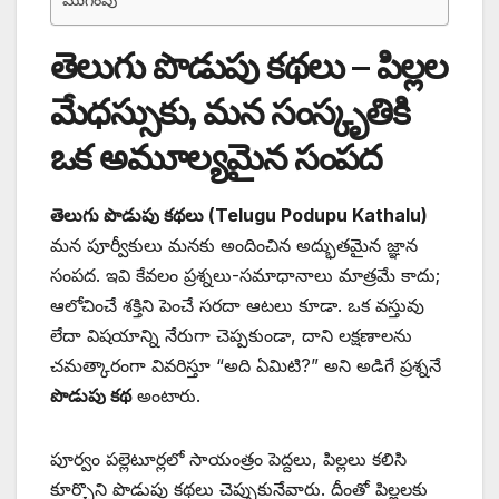
తెలుగు పొడుపు కథలు – పిల్లల
మేధస్సుకు, మన సంస్కృతికి
ఒక అమూల్యమైన సంపద
తెలుగు పొడుపు కథలు (Telugu Podupu Kathalu)
మన పూర్వీకులు మనకు అందించిన అద్భుతమైన జ్ఞాన
సంపద. ఇవి కేవలం ప్రశ్నలు-సమాధానాలు మాత్రమే కాదు;
ఆలోచించే శక్తిని పెంచే సరదా ఆటలు కూడా. ఒక వస్తువు
లేదా విషయాన్ని నేరుగా చెప్పకుండా, దాని లక్షణాలను
చమత్కారంగా వివరిస్తూ “అది ఏమిటి?” అని అడిగే ప్రశ్ననే
పొడుపు కథ
అంటారు.
పూర్వం పల్లెటూర్లలో సాయంత్రం పెద్దలు, పిల్లలు కలిసి
కూర్చొని పొడుపు కథలు చెప్పుకునేవారు. దీంతో పిల్లలకు