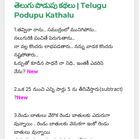
తెలుగు పొడుపు కథలు | Telugu
Podupu Kathalu
1.తవ్వినా రాను.. సముద్రంలో మునిగిపోను..
నలుగురికి పంచితే పెరుగుతాను..
నా వల్ల కొందరు లాభపడతారు.. నన్ను వాడక కొందరు
నష్టపోతారు..
ఓర్పుతో కూడిన సాధనే నా నిధి.. ఇంతకీ ఎవరిని
నేను?
New
2.ఒక 25 నుంచి ఎన్ని సార్లు 5 ను తీసివేస్తారు(subtract)
?
New
3.రెండు బాతులు వేరొక రెండు బాతులకు ఎదురుగా
వున్నాయి . రెండు బాతులకు వెనుకగా ఇంకో రెండు
బాతులు వున్నాయి