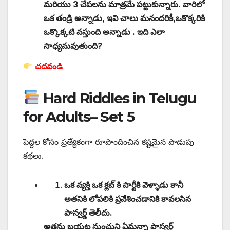
మరియు 3 చేపలను మాత్రమే పట్టుకున్నారు. వారిలో
ఒక తండ్రి అన్నాడు, ఇవి చాలు మనందరికీ,ఒకొక్కరికి
ఒక్కొక్కటి వస్తుంది అన్నాడు . ఇది ఎలా
సాధ్యమవుతుంది?
చదవండి
Hard Riddles in Telugu
for Adults– Set 5
పెద్దల కోసం ప్రత్యేకంగా రూపొందించిన కష్టమైన పొడుపు
కథలు.
ఒక వ్యక్తి ఒక క్లబ్ కి పార్టీకి వెళ్ళాడు కానీ
అతనికి లోపలికి ప్రవేశించడానికి కావలసిన
పాస్వర్డ్ తెలీదు.
అతను బయట నుంచుని ఏమన్నా పాస్వర్డ్