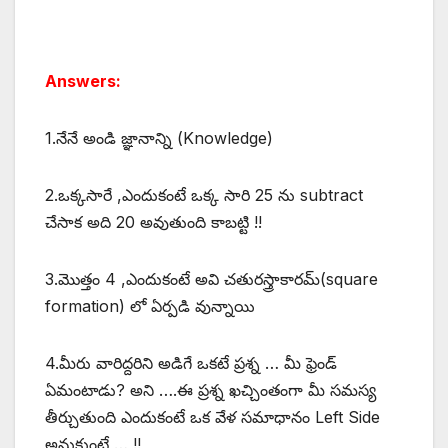
Answers:
1.నేనే అండి జ్ఞానాన్ని (Knowledge)
2.ఒక్కసారే ,ఎందుకంటే ఒక్క సారి 25 ను subtract
చేసాక అది 20 అవుతుంది కాబట్టి !!
3.మొత్తం 4 ,ఎందుకంటే అవి చతురస్త్రాకారమ్(square
formation) లో ఏర్పడి వున్నాయి
4.మీరు వారిద్దరిని అడిగే ఒకటే ప్రశ్న … మీ ఫ్రెండ్
ఏమంటాడు? అని ….ఈ ప్రశ్న ఖచ్చింతంగా మీ సమస్య
తీర్చుతుంది ఎందుకంటే ఒక వేళ సమాధానం Left Side
అనుకుంటే … !!