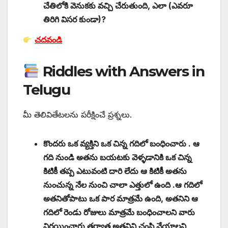
చేతిలోకి వెనుకకు వచ్చి చేరుతుంది, ఎలా (ఎవరూ
తిరిగి విసర కుండా)?
చదవండి
Riddles with Answers in
Telugu
మీ తెలివితేటలను పరీక్షించే ప్రశ్నలు.
కొందరు ఒక వ్యక్తిని ఒక చిన్న గదిలో బంధించారు . ఆ
గది నుండి అతను బయటకు వెళ్ళడానికి ఒక చిన్న
కిటికీ తప్ప ఎటువంటి దారి లేదు ఆ కిటికీ అతను
నుంచున్న నేల నుంచి చాలా ఎత్తులో ఉంది .ఆ గదిలో
అతనితోపాటు ఒక పార మాత్రమే ఉంది, అతనిని ఆ
గదిలో రెండు రోజులు మాత్రమే బంధించాలని వారు
నిర్ణయించారు తర్వాత అతనిని చంపి వేయాలని