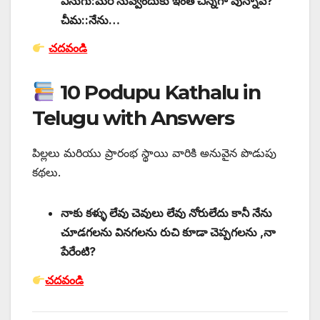
ఏనుగు:మరి నువ్వెందుకు ఇంత చిన్నగా వున్నావ్?
చీమ::నేను…
చదవండి
10 Podupu Kathalu in
Telugu with Answers
పిల్లలు మరియు ప్రారంభ స్థాయి వారికి అనువైన పొడుపు
కథలు.
నాకు కళ్ళు లేవు చెవులు లేవు నోరులేదు కానీ నేను
చూడగలను వినగలను రుచి కూడా చెప్పగలను ,నా
పేరేంటి?
చదవండి