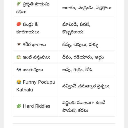
ప్రకృతి పొడుపు
ఆకాశం, చంద్రుడు, నక్షత్రాలు
కథలు
పండ్లు &
మామిడి, పనస,
కూరగాయలు
కొబ్బరికాయ
శరీర భాగాలు
కళ్ళు, చెవులు, పళ్ళు
ఇంటి వస్తువులు
దీపం, గడియారం, అద్దం
జంతువులు
ఆవు, గుర్రం, కోడి
Funny Podupu
నవ్వించే చమత్కార ప్రశ్నలు
Kathalu
పెద్దలకు సవాలుగా ఉండే
Hard Riddles
పొడుపు కథలు