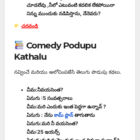
చూడలేవు ,నీలో ఎటువంటి కదలిక లేకపోయినా
నిన్ను ముందుకు నడిపిస్తాను, నేనెవరు?
చదవండి
Comedy Podupu
Kathalu
నవ్వించే మరియు ఆలోచింపజేసే తెలుగు పొడుపు కథలు.
చీమ:నీవయసెంత?
ఏనుగు :5 సంవత్సరాలు
చీమ:మరి ఎందుకు ఇంత పెద్దగా ఉన్నావ్ ?
ఏనుగు : నేను
కామ్ ప్లాన్
తాగుతాను
ఏనుగు:మరి నీ వయసెంత?
చీమ:25 ఇయర్స్