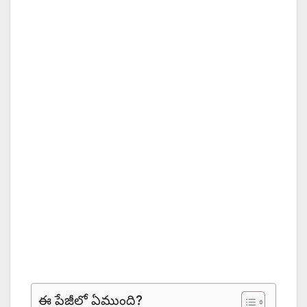
ఈ పేజీలో ఏముంది?