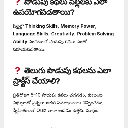
పొడుపు కథలు పిల్లలకు ఎలా
ఉపయోగపడతాయి?
పిల్లల్లో
Thinking Skills
,
Memory Power
,
Language Skills
,
Creativity
,
Problem Solving
Ability
పెంచడంలో పొడుపు కథలు ఎంతో
సహాయపడతాయి.
తెలుగు పొడుపు కథలను ఎలా
ప్రాక్టీస్ చేయాలి?
ప్రతిరోజూ 5–10 పొడుపు కథలు చదవడం, కుటుంబ
సభ్యులతో ప్రశ్నలు అడిగి సమాధానాలు చెప్పించడం,
స్నేహితులతో Quiz లాగా ఆడడం ఉత్తమ మార్గం.