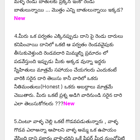
మళ్ళి రెండు బాతులకు ప్రక్కన ఇంకో రెండు
బాతులున్నాయి … మొత్తం ఎన్ని బాతులున్నాయి ఇక్కడ?
New
4.మీరు ఒక పర్వతం ఎక్కినప్పుడు దాని పై రెండు దారులు
కనిపించాయి దానిలో ఒకటి ఆ పర్వతం రెండవవైపుకు
తీసుకువెళ్తుంది రెండవదారి మిమ్మల్ని ప్రమాదం లో
పడవేస్తుంది ఇప్పుడు మీకు అక్కడ వున్నా ఇద్దరు
స్నేహితులు మాత్రమే సహాయం చేయగలరు ఎందుకంటే
వారికి సరైన దారి తెలుసు కానీ వారిలో ఒకరు
నీతిమంతులు(Honest ) ఒకరు అబద్దాలు మాత్రమే
చెబుతారు. మీరు ఒకటే ప్రశ్న అడిగి వారినుండి సరైన దారి
ఎలా తెలుసుకోగలరు ???
New
5.చింటూ వాళ్ళ చెల్లి ఒకటే గొడవపడుతున్నారు , వాళ్ళ
గొడవ ఎలాఅన్నా ఆపాలని వాళ్ళ అమ్మ ఒక ఉపాయం
వేసింది దాని ప్రకారం వాళ్ళిద్దరిని ఒకే పేపర్ మీద నుంచోపెట్టి