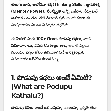
తెలుగు భాష
,
ఆలోచనా శక్తి (Thinking Skills)
,
జ్ఞాపకశక్తి
(Memory Power)
,
సంస్కృతి
అన్నీ ఒకేసారి నేర్చుకునే
అవకాశం ఉండేది. నేటి డిజిటల్ ప్రపంచంలో కూడా ఈ
సంప్రదాయం విలువ ఏమాత్రం తగ్గలేదు.
ఈ పేజీలో మీరు
100+ తెలుగు పొడుపు కథలు
, వాటి
సమాధానాలు
, వివిధ
Categories
, అలాగే పిల్లలు
మరియు పెద్దల కోసం ఉపయోగపడే ఆసక్తికరమైన
సమాచారం ఒకేచోట పొందవచ్చు.
1. పొడుపు కథలు అంటే ఏమిటి?
(What are Podupu
Kathalu?)
పొడుపు కథలు
అంటే ఒక వస్తువు, జంతువు, ప్రకృతి లేదా