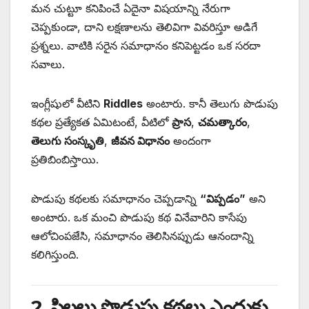
మన చుట్టూ కనిపించే ఏదైనా విషయాన్ని నేరుగా
చెప్పకుండా, దాని లక్షణాలను తెలివిగా వివరిస్తూ అడిగే
ప్రశ్నలు. వాటికి సరైన సమాధానం కనిపెట్టడం ఒక సరదా
సవాలు.
ఇంగ్లీషులో వీటిని
Riddles
అంటారు. కానీ తెలుగు పొడుపు
కథల ప్రత్యేకత ఏమిటంటే, వీటిలో
ప్రాస
,
చమత్కారం
,
తెలుగు సంస్కృతి
,
జీవన విధానం
అందంగా
ప్రతిబింబిస్తాయి.
పొడుపు కథలకు సమాధానం చెప్పడాన్ని
“విప్పడం”
అని
అంటారు. ఒక మంచి పొడుపు కథ వినేవారిని కాసేపు
ఆలోచింపజేసి, సమాధానం తెలిసినప్పుడు ఆనందాన్ని
కలిగిస్తుంది.
2. పిల్లలు పొడుపు కథలు ఎందుకు