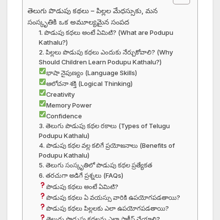
తెలుగు పొడుపు కథలు – పిల్లల మేధస్సుకు, మన
సంస్కృతికి ఒక అమూల్యమైన సంపద
1. పొడుపు కథలు అంటే ఏమిటి? (What are Podupu
Kathalu?)
2. పిల్లలు పొడుపు కథలు ఎందుకు నేర్చుకోవాలి? (Why
Should Children Learn Podupu Kathalu?)
భాషా నైపుణ్యం (Language Skills)
ఆలోచనా శక్తి (Logical Thinking)
Creativity
Memory Power
Confidence
3. తెలుగు పొడుపు కథల రకాలు (Types of Telugu
Podupu Kathalu)
4. పొడుపు కథల వల్ల కలిగే ప్రయోజనాలు (Benefits of
Podupu Kathalu)
5. తెలుగు సంస్కృతిలో పొడుపు కథల ప్రత్యేకత
6. తరచుగా అడిగే ప్రశ్నలు (FAQs)
పొడుపు కథలు అంటే ఏమిటి?
పొడుపు కథలు ఏ వయస్సు వారికి ఉపయోగపడతాయి?
పొడుపు కథలు పిల్లలకు ఎలా ఉపయోగపడతాయి?
తెలుగు పొడుపు కథలను ఎలా ప్రాక్టీస్ చేయాలి?