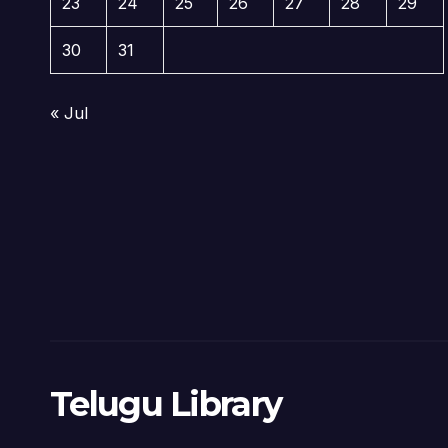
23
24
25
26
27
28
29
30
31
« Jul
Telugu Library