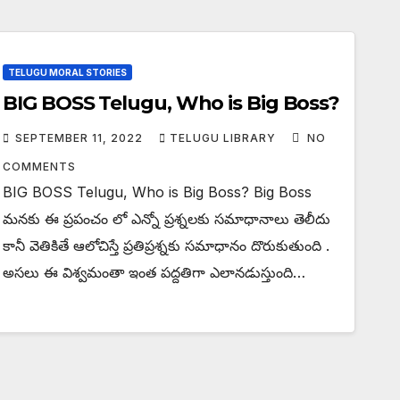
TELUGU MORAL STORIES
BIG BOSS Telugu, Who is Big Boss?
SEPTEMBER 11, 2022
TELUGU LIBRARY
NO
COMMENTS
BIG BOSS Telugu, Who is Big Boss? Big Boss
మనకు ఈ ప్రపంచం లో ఎన్నో ప్రశ్నలకు సమాధానాలు తెలీదు
కానీ వెతికితే ఆలోచిస్తే ప్రతిప్రశ్నకు సమాధానం దొరుకుతుంది .
అసలు ఈ విశ్వమంతా ఇంత పద్దతిగా ఎలానడుస్తుంది…