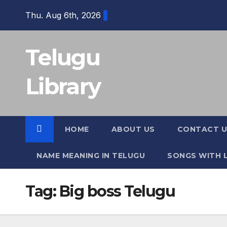
Skip
Thu. Aug 6th, 2026
to
content
Telugu
Library
HOME
ABOUT US
CONTACT U
NAME MEANING IN TELUGU
SONGS WITH L
Tag:
Big boss Telugu