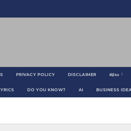
S
PRIVACY POLICY
DISCLAIMER
కథలు
YRICS
DO YOU KNOW?
AI
BUSINESS IDE