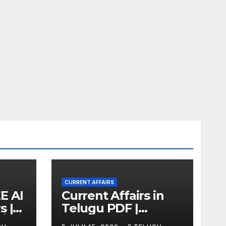
CURRENT AFFAIRS
E AI
Current Affairs in
s |
Telugu PDF |
కోసం
Monthly Current