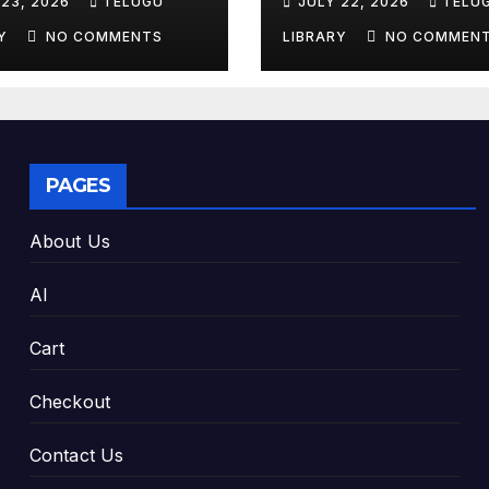
 23, 2026
TELUGU
JULY 22, 2026
TELU
s & Smart Study
Top 4 AI Tools
 (2026)
RY
NO COMMENTS
LIBRARY
NO COMMEN
PAGES
About Us
AI
Cart
Checkout
Contact Us