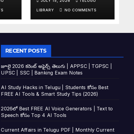
GU
JULY 15, 2026
TELUGU
Affairs Notes for
TSPSC, APPSC,
TS
LIBRARY
NO COMMENTS
UPSC, SSC &
Banking
RECENT POSTS
జూలై 2026 కరెంట్ అఫైర్స్ తెలుగు | APPSC | TGPSC |
UPSC | SSC | Banking Exam Notes
AI Study Hacks in Telugu | Students కోసం Best
FREE AI Tools & Smart Study Tips (2026)
2026లో Best FREE AI Voice Generators | Text to
Speech కోసం Top 4 AI Tools
Current Affairs in Telugu PDF | Monthly Current