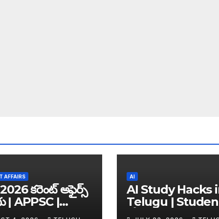
 AFFAIRS
AI
2026 కరెంట్ అఫైర్స్
AI Study Hacks 
గు | APPSC |
Telugu | Studen
C | UPSC | SSC |
కోసం Best FREE A