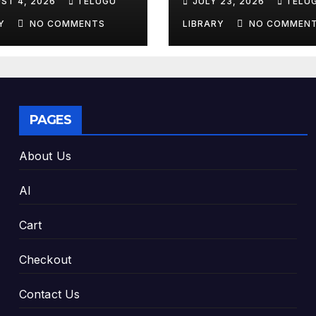
ST 4, 2026
TELUGU
JULY 23, 2026
TELU
king Exam
Tools & Smart S
es
Tips (2026)
RY
NO COMMENTS
LIBRARY
NO COMMEN
PAGES
About Us
AI
Cart
Checkout
Contact Us