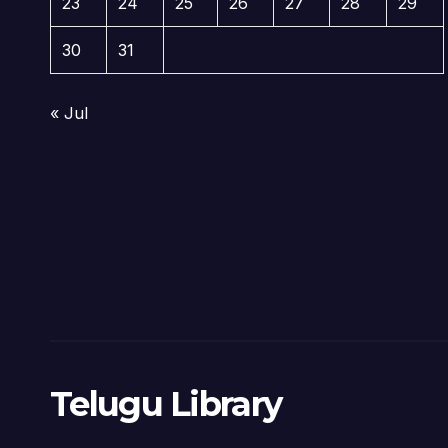
23
24
25
26
27
28
29
30
31
« Jul
Telugu Library