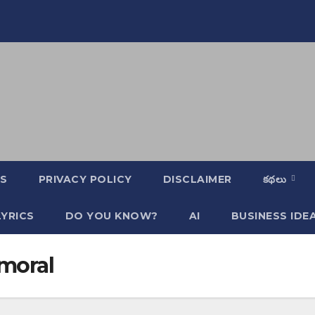
S
PRIVACY POLICY
DISCLAIMER
కథలు
YRICS
DO YOU KNOW?
AI
BUSINESS IDE
 moral