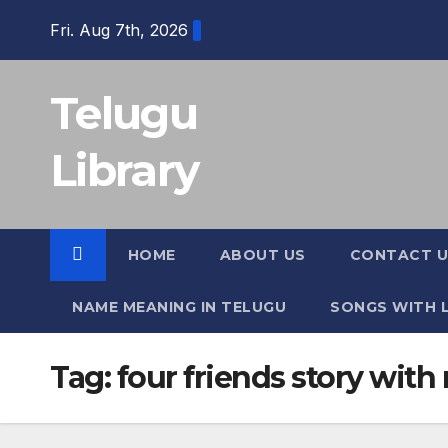
Skip
Fri. Aug 7th, 2026
to
content
Telugu
Library
HOME
ABOUT US
CONTACT U
NAME MEANING IN TELUGU
SONGS WITH L
Tag:
four friends story with