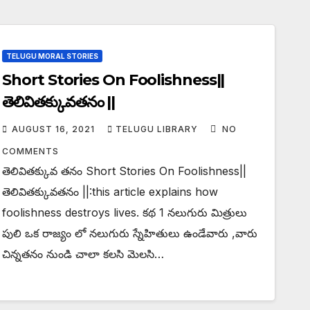
TELUGU MORAL STORIES
Short Stories On Foolishness||
తెలివితక్కువతనం ||
AUGUST 16, 2021
TELUGU LIBRARY
NO
COMMENTS
తెలివితక్కువ తనం Short Stories On Foolishness||
తెలివితక్కువతనం ||:this article explains how
foolishness destroys lives. కథ 1 నలుగురు మిత్రులు
పులి ఒక రాజ్యం లో నలుగురు స్నేహితులు ఉండేవారు ,వారు
చిన్నతనం నుండి చాలా కలసి మెలసి…