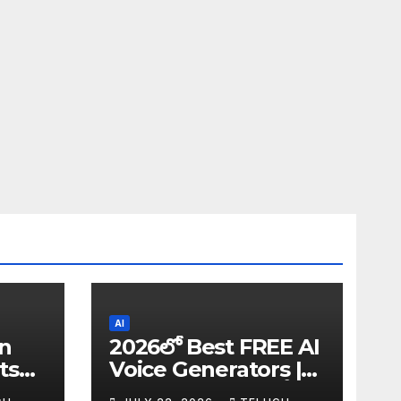
AI
in
2026లో Best FREE AI
ts
Voice Generators |
I
Text to Speech కోసం