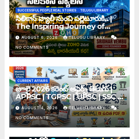
SUCCESSFUL PEOPLE REAL STORIES
TELUGU LIBRARY
సిలికాన్ వ్యాలీ నుంచి పల్లెటూరుకి.. |
The Inspiring Journey of
Zoho Founder Sridhar
AUGUST 6, 2026
TELUGU LIBRARY
Vembu
NO COMMENTS
CURRENT AFFAIRS
జూలై 2026 కరెంట్ అఫైర్స్ తెలుగు |
APPSC | TGPSC | UPSC | SSC |
Banking Exam Notes
AUGUST 4, 2026
TELUGU LIBRARY
NO COMMENTS