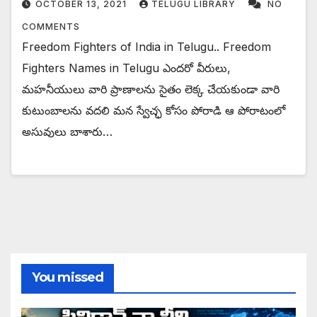
OCTOBER 13, 2021
TELUGU LIBRARY
NO
COMMENTS
Freedom Fighters of India in Telugu.. Freedom
Fighters Names in Telugu ఎందరో వీరులు,
మహనీయులు వారి ప్రాణాలను సైతం లెక్క చేయకుండా వారి
కుటుంబాలను వదలి మన స్వేచ్ఛ కోసం పోరాడి ఆ పోరాటంలో
అసువులు బాశారు…
You missed