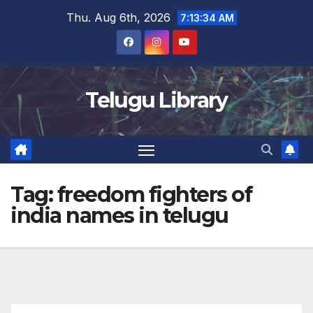
Skip
Thu. Aug 6th, 2026
7:13:35 AM
to
content
Telugu Library
Tag:
freedom fighters of
india names in telugu