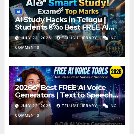
AI
AI Study Hacks in Telugu |
Students కోసం Best FREE AI
Tools & Smart Study Tips
JULY 23, 2026
TELUGU LIBRARY
NO
(2026)
COMMENTS
AI
2026లో Best FREE AI Voice
Generators | Text to Speech
కోసం Top 4 AI Tools
JULY 22, 2026
TELUGU LIBRARY
NO
COMMENTS