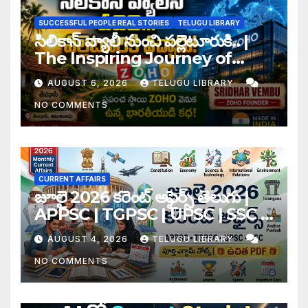
SUCCESSFUL PEOPLE REAL STORIES
TELUGU LIBRARY
సిలికాన్ వ్యాలీ నుంచి పల్లెటూరుకి.. |
The Inspiring Journey of
Zoho Founder Sridhar
AUGUST 6, 2026
TELUGU LIBRARY
Vembu
NO COMMENTS
CURRENT AFFAIRS
జూలై 2026 కరెంట్ అఫైర్స్ తెలుగు |
APPSC | TGPSC | UPSC | SSC |
Banking Exam Notes
AUGUST 4, 2026
TELUGU LIBRARY
NO COMMENTS