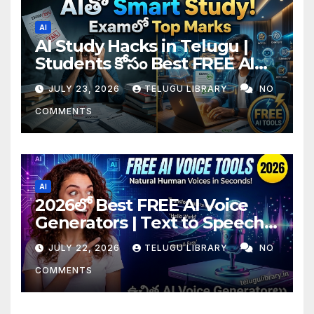
AI
AI Study Hacks in Telugu |
Students కోసం Best FREE AI
Tools & Smart Study Tips
JULY 23, 2026
TELUGU LIBRARY
NO
(2026)
COMMENTS
AI
2026లో Best FREE AI Voice
Generators | Text to Speech
కోసం Top 4 AI Tools
JULY 22, 2026
TELUGU LIBRARY
NO
COMMENTS