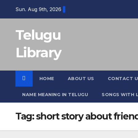
Skip
Sun. Aug 9th, 2026
to
content
Telugu
Library
HOME
ABOUT US
CONTACT U
NAME MEANING IN TELUGU
SONGS WITH L
Tag:
short story about frie