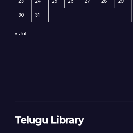
23
24
25
26
27
28
29
30
31
« Jul
Telugu Library