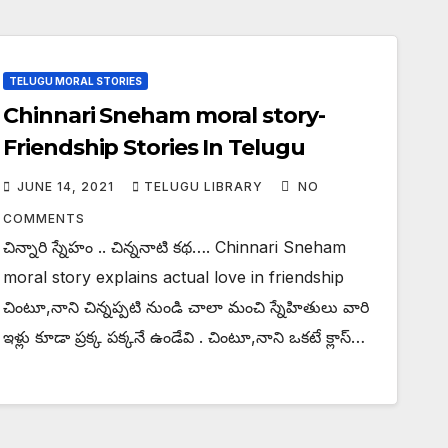
TELUGU MORAL STORIES
Chinnari Sneham moral story-
Friendship Stories In Telugu
JUNE 14, 2021
TELUGU LIBRARY
NO
COMMENTS
చిన్నారి స్నేహం .. చిన్ననాటి కథ…. Chinnari Sneham
moral story explains actual love in friendship
చింటూ,నాని చిన్నప్పటి నుండి చాలా మంచి స్నేహితులు వారి
ఇళ్లు కూడా ప్రక్క పక్కనే ఉండేవి . చింటూ,నాని ఒకటే క్లాస్…