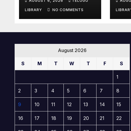
AUGUST 6, 2026
TELUGU
AUGU
Zoho Founder
Ban
Sridhar Vembu
Not
LIBRARY
NO COMMENTS
LIBRA
August 2026
S
M
T
W
T
F
S
1
2
3
4
5
6
7
8
9
10
11
12
13
14
15
16
17
18
19
20
21
22