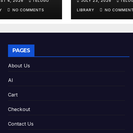
ST 4, 2026
TELUGU
JULY 23, 2026
TELU
king Exam
Tools & Smart S
es
Tips (2026)
RY
NO COMMENTS
LIBRARY
NO COMMEN
PAGES
About Us
AI
Cart
Checkout
Contact Us