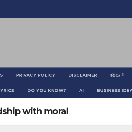
S
PRIVACY POLICY
DISCLAIMER
కథలు
YRICS
DO YOU KNOW?
AI
BUSINESS IDE
ndship with moral