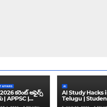
 AFFAIRS
AI
2026 కరెంట్ అఫైర్స్
AI Study Hacks 
గు | APPSC |
Telugu | Studen
C | UPSC | SSC |
కోసం Best FREE A