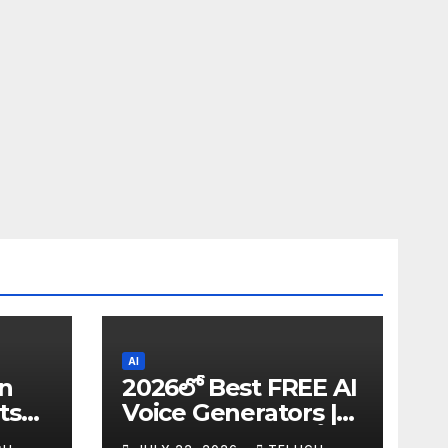
AI
in
2026లో Best FREE AI
ts
Voice Generators |
I
Text to Speech కోసం