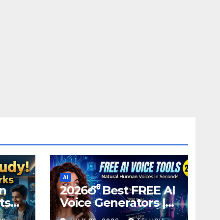
AI
in
2026లో Best FREE AI
ts
Voice Generators |
I
Text to Speech కోసం