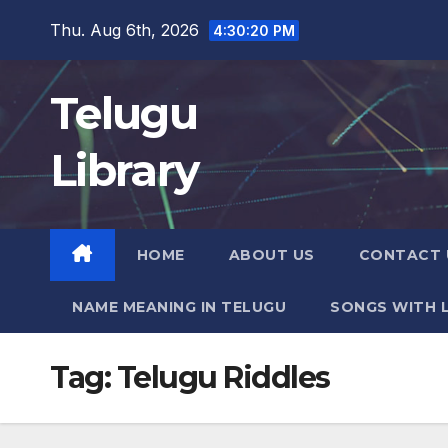
Skip
Thu. Aug 6th, 2026
4:30:21 PM
to
content
Telugu
Library
HOME
ABOUT US
CONTACT 
NAME MEANING IN TELUGU
SONGS WITH L
Tag:
Telugu Riddles