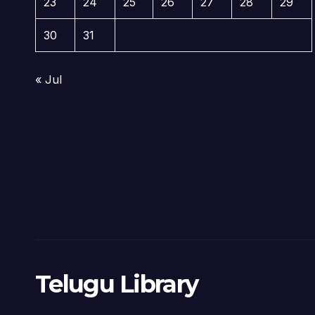
23
24
25
26
27
28
29
30
31
« Jul
Telugu Library