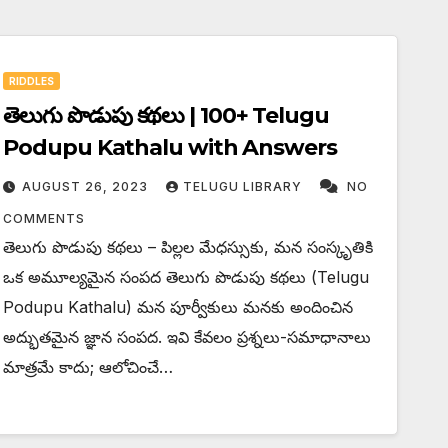
RIDDLES
తెలుగు పొడుపు కథలు | 100+ Telugu
Podupu Kathalu with Answers
AUGUST 26, 2023
TELUGU LIBRARY
NO
COMMENTS
తెలుగు పొడుపు కథలు – పిల్లల మేధస్సుకు, మన సంస్కృతికి
ఒక అమూల్యమైన సంపద తెలుగు పొడుపు కథలు (Telugu
Podupu Kathalu) మన పూర్వీకులు మనకు అందించిన
అద్భుతమైన జ్ఞాన సంపద. ఇవి కేవలం ప్రశ్నలు-సమాధానాలు
మాత్రమే కాదు; ఆలోచించే…