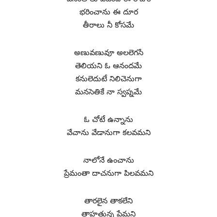
భరించాను ఈ దూర
తీరాలు నీ కోసమే
అణువణువూ అలలెగసే
తెలియని ఓ ఆనందమే
కనులెదుటే నిలిచెనుగా
మనసెతికే నా స్వప్నమే
ఓ చోటే ఉన్నాను
వేచాను వేడానుగా కలవమని
నాలోనే ఉంచాను
ప్రేమంతా దాచనుగా పిలవమని
తారలైన తాకలేని
తాహతున్న ప్రేమని