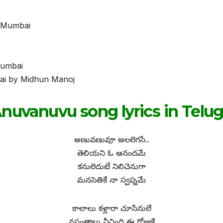
, Mumbai
Mumbai
ai by Midhun Manoj
nuvanuvu song lyrics in Telu
అణువణువూ అలలెగసే..
తెలియని ఓ ఆనందమే
కనులెదుటే నిలిచెనుగా
మనసెతికే నా స్వప్నమే
కాలాలు కళ్లారా చూసేనులే
వసంతాలు వీచింది ఈ రోజుకే