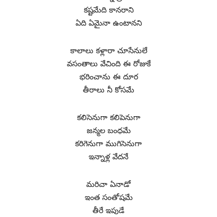
కష్టమేది కానరాని
ఏది ఏమైనా ఉంటానని
కాలాలు కళ్లారా చూసేనులే
వసంతాలు వేచింది ఈ రోజుకే
భరించాను ఈ దూర
తీరాలు నీ కోసమే
కలిసెనుగా కలిపెనుగా
జన్మల బంధమే
కరిగెనుగా ముగిసెనుగా
ఇన్నాళ్ల వేదనే
మరిచా ఏనాడో
ఇంత సంతోషమే
తీరే ఇపుడే