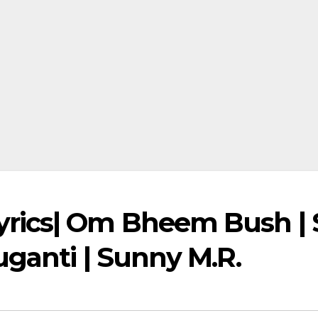
ics| Om Bheem Bush | Sre
ganti | Sunny M.R.