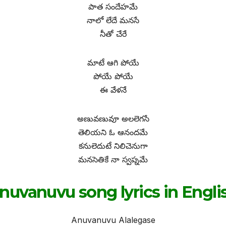
పాత సందేహమే
నాలో లేదే మనసే
నీతో చేరే
మాటే ఆగి పోయే
పోయే పోయే
ఈ వేళనే
అణువణువూ అలలెగసే
తెలియని ఓ ఆనందమే
కనులెదుటే నిలిచెనుగా
మనసెతికే నా స్వప్నమే
nuvanuvu song lyrics in Engli
Anuvanuvu Alalegase