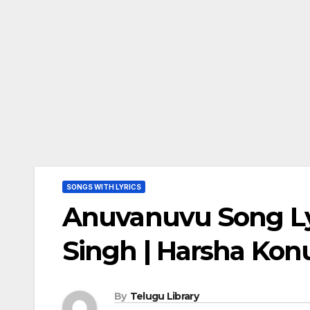
SONGS WITH LYRICS
Anuvanuvu Song Lyr
Singh | Harsha Konu
By
Telugu Library