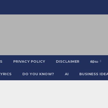
S
PRIVACY POLICY
DISCLAIMER
కథలు
YRICS
DO YOU KNOW?
AI
BUSINESS IDE