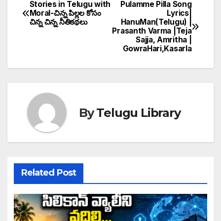
Stories in Telugu with
Pulamme Pilla Song
Post
Moral-చిన్న పిల్లల కోసం
Lyrics|
చిన్న చిన్న నీతికథలు
HanuMan(Telugu) |
navigation
Prasanth Varma |Teja
Sajja, Amritha |
GowraHari,Kasarla
By
Telugu Library
Related Post