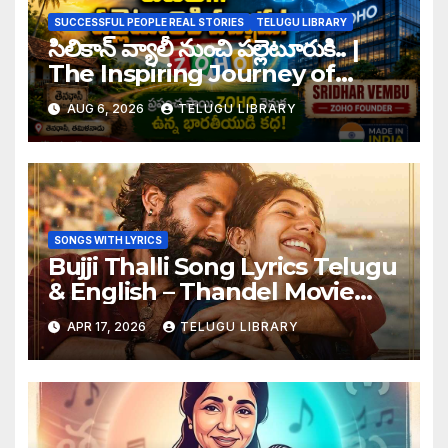
SUCCESSFUL PEOPLE REAL STORIES
TELUGU LIBRARY
సిలికాన్ వ్యాలీ నుంచి పల్లెటూరుకి.. |
The Inspiring Journey of
Zoho Founder Sridhar Vembu
AUG 6, 2026
TELUGU LIBRARY
SONGS WITH LYRICS
Bujji Thalli Song Lyrics Telugu
& English – Thandel Movie
Full Lyrics
APR 17, 2026
TELUGU LIBRARY