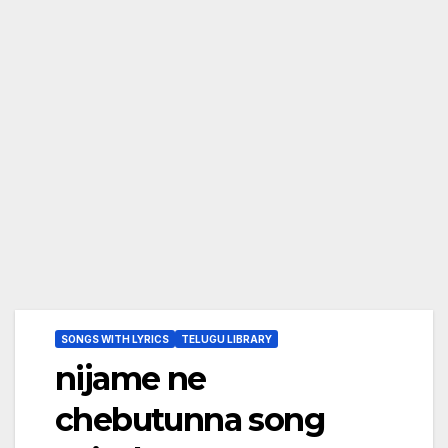
SONGS WITH LYRICS
TELUGU LIBRARY
nijame ne
chebutunna song