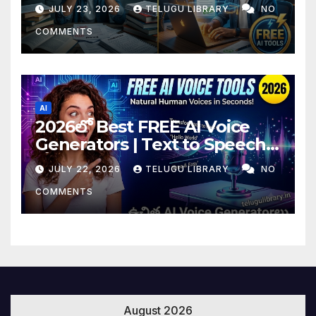
Tools & Smart Study Tips
JULY 23, 2026
TELUGU LIBRARY
NO
(2026)
COMMENTS
AI
2026లో Best FREE AI Voice
Generators | Text to Speech
కోసం Top 4 AI Tools
JULY 22, 2026
TELUGU LIBRARY
NO
COMMENTS
August 2026