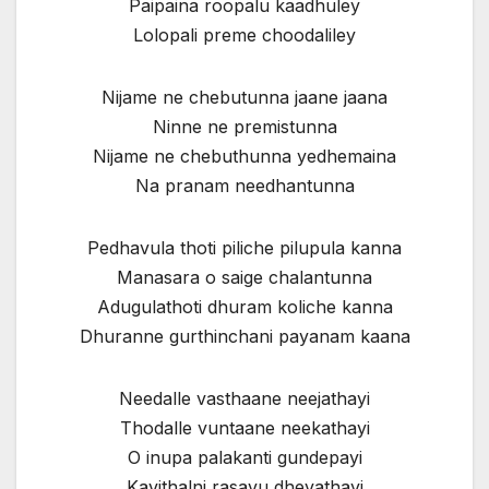
Paipaina roopalu kaadhuley
Lolopali preme choodaliley
Nijame ne chebutunna jaane jaana
Ninne ne premistunna
Nijame ne chebuthunna yedhemaina
Na pranam needhantunna
Pedhavula thoti piliche pilupula kanna
Manasara o saige chalantunna
Adugulathoti dhuram koliche kanna
Dhuranne gurthinchani payanam kaana
Needalle vasthaane neejathayi
Thodalle vuntaane neekathayi
O inupa palakanti gundepayi
Kavithalni rasavu dhevathayi