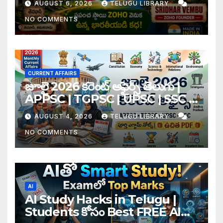
AUGUST 6, 2026
TELUGU LIBRARY
Vembu
NO COMMENTS
CURRENT AFFAIRS
జూలై 2026 కరెంట్ అఫైర్స్ తెలుగు |
APPSC | TGPSC | UPSC | SSC |
Banking Exam Notes
AUGUST 4, 2026
TELUGU LIBRARY
NO COMMENTS
AI
AI Study Hacks in Telugu |
Students కోసం Best FREE AI