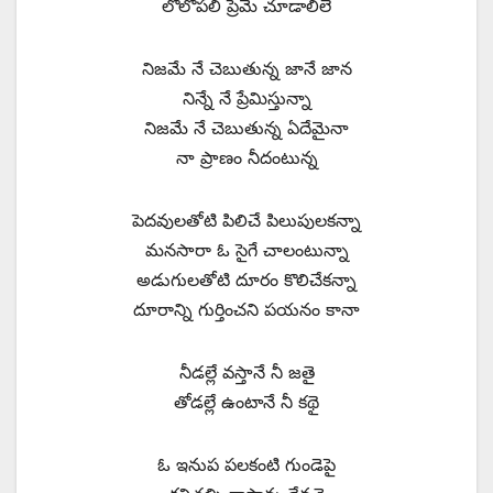
లోలోపలి ప్రేమే చూడాలిలే
నిజమే నే చెబుతున్న జానే జాన
నిన్నే నే ప్రేమిస్తున్నా
నిజమే నే చెబుతున్న ఏదేమైనా
నా ప్రాణం నీదంటున్న
పెదవులతోటి పిలిచే పిలుపులకన్నా
మనసారా ఓ సైగే చాలంటున్నా
అడుగులతోటి దూరం కొలిచేకన్నా
దూరాన్ని గుర్తించని పయనం కానా
నీడల్లే వస్తానే నీ జతై
తోడల్లే ఉంటానే నీ కథై
ఓ ఇనుప పలకంటి గుండెపై