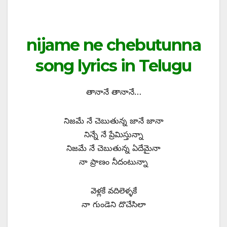
nijame ne chebutunna
song lyrics in Telugu
తానానే తానానే…
నిజమే నే చెబుతున్న జానే జానా
నిన్నే నే ప్రేమిస్తున్నా
నిజమే నే చెబుతున్న ఏదేమైనా
నా ప్రాణం నీదంటున్నా
వెళ్లకే వదిలెళ్ళకే
నా గుండెని దొచేసిలా