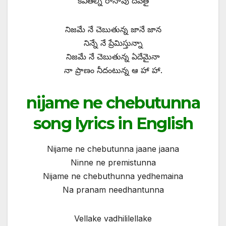
కవితల్ని రాసావు దేవతై
నిజమే నే చెబుతున్న జానే జాన
నిన్నే నే ప్రేమిస్తున్నా
నిజమే నే చెబుతున్న ఏదేమైనా
నా ప్రాణం నీదంటున్న ఆ హా హా.
nijame ne chebutunna
song lyrics in English
Nijame ne chebutunna jaane jaana
Ninne ne premistunna
Nijame ne chebuthunna yedhemaina
Na pranam needhantunna
Vellake vadhililellake