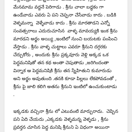
మేనమామ వద్దనే పెరిగాడు . శ్రీను చాలా బద్ధకం గా
ఉండేవాడు ఎవరు ఏ పని చెప్పనా చేసేవాడు కాదు . బడికి
వెళ్ళమన్నా వెళ్ళేవాడు కాదు . శ్రీను మారతాడని ఎన్నో
సంవత్సరాలు ఎదురుచూసిన వాళ్ళ మావయ్యకి ఇంక శ్రీను
మారడని అర్థం అయ్యి ,ఇంటిలో నుంచి బయటకు పంపించి
వేస్తాడు . శ్రీను వాళ్ళ చుట్టాలు ఎవరూ శ్రీనుని దగ్గరకు
చేర్చుకోరు , అందుకు శ్రీను ప్రక్కవూరు వెళ్లి అక్కడ ఒక
పెద్దమనిషితో తన కథ అంతా చెపుతాడు ,జరిగిందంతా
విన్నాక ఆ పెద్దమనిషికి శ్రీను తన స్నేహితుని కుమారుడు
అని అర్థం అవుతుంది .తనకి కూడా పిల్లలు లేకపోవడంతో ,
శ్రీను పై జాలి కలిగి అతను శ్రీనుని ఇంటిలో ఉంచుకుంటాడు
.
ఇక్కడకు వచ్చినా శ్రీను లో ఎటువంటి మార్పురాదు. చెప్పిన
పని ఏది చేయదు ,ఎక్కడకు వెళ్ళమన్న వెళ్ళడు , శ్రీను
ప్రవర్తన చూసిన పెద్ద మనిషి శ్రీనుని ఏ విధంగా అయినా