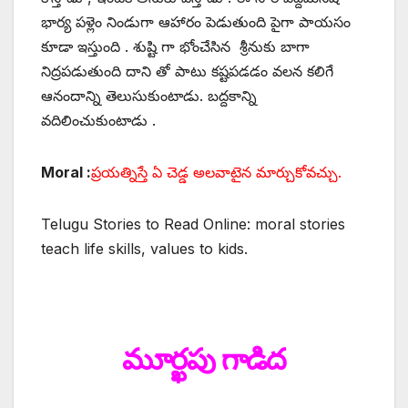
భార్య పళ్లెం నిండుగా ఆహారం పెడుతుంది పైగా పాయసం
కూడా ఇస్తుంది . శుష్టి గా భోంచేసిన శ్రీనుకు బాగా
నిద్రపడుతుంది దాని తో పాటు కష్టపడడం వలన కలిగే
ఆనందాన్ని తెలుసుకుంటాడు. బద్దకాన్ని
వదిలించుకుంటాడు .
Moral :
ప్రయత్నిస్తే ఏ చెడ్డ అలవాటైన మార్చుకోవచ్చు.
Telugu Stories to Read Online: moral stories
teach life skills, values to kids.
మూర్ఖపు గాడిద