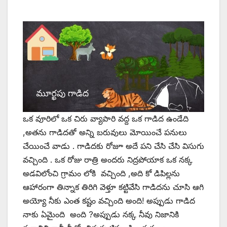
ఒక వూరిలో ఒక చిరు వ్యాపారి వద్ద ఒక గాడిద ఉండేది
,అతను గాడిదతో అన్ని బరువులు మోయించే పనులు
చేయించే వాడు . గాడిదకు రోజూ అదే పని చేసి చేసి విసుగు
వచ్చింది . ఒక రోజు రాత్రి అందరు నిద్రపోయాక ఒక నక్క
అడవిలోంచి గ్రామం లోకి వచ్చింది ,అది కో డిపిల్లను
ఆహారంగా తిన్నాక తిరిగి వెళ్తూ కట్టివేసి గాడిదను చూసి ఆగి
అయ్యో నీకు ఎంత కష్టం వచ్చింది అంది! అప్పుడు గాడిద
నాకు ఏమైంది అంది ?అప్పుడు నక్క నీవు నిజానికి