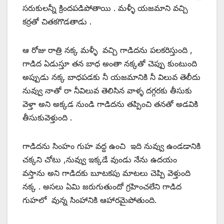
సరుకులన్నీ క్రిందపడిపోతాయి . మళ్ళీ యజమాని వచ్చి
కర్రతో చితకగొడతాడు .
ఆ రోజు రాత్రి నక్క మళ్ళీ వచ్చి గాడిదను పలకరిస్తుంది ,
గాడిద ఏడుస్తూ తన బాధ అంతా నక్కతో చెప్పు కుంటుంది
అప్పుడు నక్క బాధపడకు నీ యజమానికి నీ విలువ తెలీదు
నువ్వు నాతో రా నీవిలువ తెలిసిన వాళ్ళ దగ్గరకు తీసుకు
వెళ్తా అని అక్కడ నుండి గాడిదను తప్పించి తనతో అడవికి
తీసుకువెళ్తుంది .
గాడిదను సింహం గుహ వద్ద ఉంచి ఇది నువ్వు ఉండడానికి
చక్కని చోటు ,నువ్వు ఇక్కడే వుండు నేను ఉదయం
వస్తాను అని గాడిదకు బూటకపు మాటలు చెప్పి వెళ్తుంది
నక్క . అసలు ఏమి జరుగుతుందో గ్రహించలేని గాడిద
గుహలో వున్న సింహానికి ఆహారమైపోతుంది.