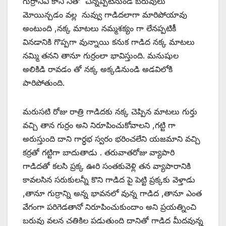
గుర్రానివి కానీ నీతో చిన్నప్పటినుండి బరువులు
మోయిన్చడం వల్ల నువ్వు గాడిదలాగా మారిపోయావు
అంటుంది ,నక్క మాటలు నమ్మశక్యం గా లేనప్పటికీ
వినడానికి గొప్పగా వున్నాయి కనుక గాడిద నక్క మాటలు
నమ్మి తనని తానూ గుర్రంలా భావిస్తుంది. మనుషుల
అలికిడి రావడం తో నక్క అక్కడినుండి అడవిలోకి
పారిపోతుంది.
మరుసటి రోజు రాత్రి గాడిదకు నక్క చెప్పిన మాటలు గుర్తు
వచ్చి తాన గుర్రం అని నిరూపించుకోవాలని ,గట్టి గా
అరుస్తుంది దాని గార్ధభ స్వరం భరించలేని యజమాని వచ్చి
కర్రతో గట్టిగా బాదుతాడు . తరువాతరోజు వ్యాపారి
గాడిదతో కలసి ప్రక్క ఊరి సంతకువెళ్లి తన వ్యాపారానికి
కావలసిన సరుకులన్నీ కొని గాడిద పై పెట్టి ప్రక్కకు వెళ్తాడు
,తానూ గుర్రాన్ని అన్న భావనలో వున్న గాడిద ,తానూ ఎంత
వేగంగా పరిగెడతానో నిరూపించుకుందాం అని ప్రయత్నించి
బరువు వలన చతికిల పడుతుంది దానితో గాడిద మీదవున్న