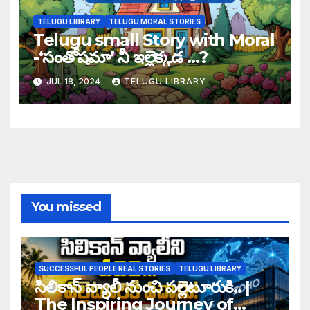
TELUGU LIBRARY
TELUGU MORAL STORIES
Telugu small Story with Moral
-‘సంతోషమా’ నీ ఇల్లెక్కడ …?
JUL 18, 2024
TELUGU LIBRARY
You missed
SUCCESSFUL PEOPLE REAL STORIES
TELUGU LIBRARY
సిలికాన్ వ్యాలీ నుంచి పల్లెటూరుకి.. |
The Inspiring Journey of