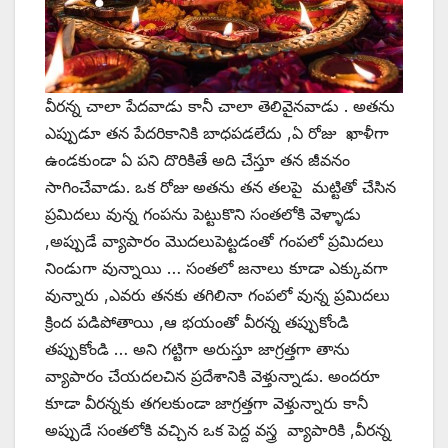
వీరన్న చాలా పేదవాడు కానీ చాలా తెలివైనవాడు . అతను
ఎప్పుడూ తన పేదరికానికి బాధపడలేదు ,ఏ రోజు ఖాళీగా
ఉండకుండా ఏ పని దొరికితే అది చేస్తూ తన జీవనం
సాగించేవాడు. ఒక రోజు అతను తన తలపై మట్టితో చేసిన
ప్రమిదలు వున్న గంపను పెట్టుకొని సంతలోకి వెళ్ళాడు
,అప్పుడే వ్యాపారం మొదలుపెట్టడంతో గంపలో ప్రమిదలు
నిండుగా వున్నాయి … సంతలో జనాలు కూడా ఎక్కువగా
వున్నారు ,ఎవరు తనకు తగిలినా గంపలో వున్న ప్రమిదలు
క్రింద పడిపోతాయి ,ఆ భయంతో వీరన్న తప్పుకోండి
తప్పుకోండి … అని గట్టిగా అరుస్తూ జాగ్రత్తగా తాను
వ్యాపారం చేయదలచిన ప్రదేశానికి వెళ్తున్నాడు. అందరూ
కూడా వీరన్నకు తగలకుండా జాగ్రత్తగా వెళ్తున్నారు కానీ
అప్పుడే సంతలోకి వచ్చిన ఒక పెద్ద వస్త్ర వ్యాపారికి ,వీరన్న