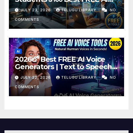
Tools & Smart Study Tips
JULY 23, 2026
TELUGU LIBRARY
NO
(2026)
COMMENTS
AI
2026లో Best FREE AI Voice
Generators | Text to Speech
కోసం Top 4 AI Tools
JULY 22, 2026
TELUGU LIBRARY
NO
COMMENTS