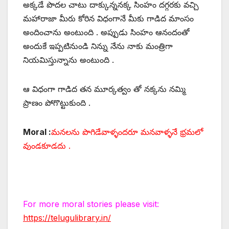
అక్కడే పొదల చాటు దాక్కున్ననక్క సింహం దగ్గరకు వచ్చి
మహారాజా మీరు కోరిన విధంగానే మీకు గాడిద మాంసం
అందించాను అంటుంది . అప్పుడు సింహం ఆనందంతో
అందుకే ఇప్పటినుండి నిన్ను నేను నాకు మంత్రిగా
నియమిస్తున్నాను అంటుంది .
ఆ విధంగా గాడిద తన మూర్కత్వం తో నక్కను నమ్మి
ప్రాణం పోగొట్టుకుంది .
Moral :
మనలను పొగిడేవాళ్ళందరూ మనవాళ్ళనే భ్రమలో
వుండకూడదు .
For more moral stories please visit:
https://telugulibrary.in/