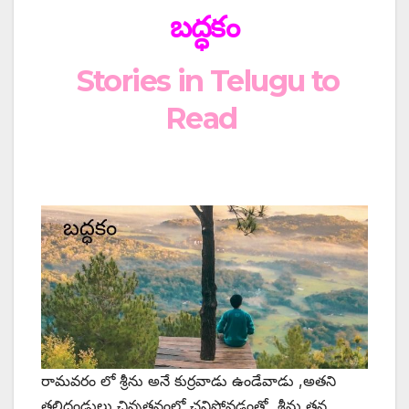
బద్ధకం
Stories in Telugu to
Read
రామవరం లో శ్రీను అనే కుర్రవాడు ఉండేవాడు ,అతని
తల్లిదండ్రులు చిన్నతనంలో చనిపోవడంతో ,శ్రీను తన