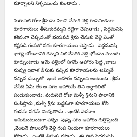
మార్చాలని నిశ్చయించు కుంటాడు .
మరుసటి రోజు శ్రీనును పిలచి చేనుకి వెళ్లి గంపనిండుగా
కూరగాయలు తీసుకురమ్మని గట్టిగా చెపుతాడు , పెద్దమనిషి
కఠినంగా చెప్పడంతో భయపడి శ్రీను చేనుకు వెళ్లి ఎంతో
కష్టపడి గంపలో సగం కూరగాయలు తెస్తాడు . పెద్దమనిషి
భార్య బోజనానికి రమ్మని పిలిచేసరికి వెళ్లి భోజనం ముందు
కూర్చుంటాడు ఆమె పళ్లెంలో సగమే ఆహారం పెట్టి ,బాబు
నువ్వు ఇవాళ తీసుకు వచ్చిన కూరగాయలను అమ్మితే
వచ్చిన డబ్బుతో ఇంతే ఆహారం వచ్చింది అంటుంది . శ్రీను
చేసేది ఏమీ లేక ఆ సగం ఆహారమే తిని అర్థాకలితో
పండుకుంటాడు. మరుసటి రోజు మళ్ళీ శ్రీనుని పొలానికి
పంపిస్తారు ,మళ్ళీ శ్రీను బద్దకంగా కూరగాయలు కోసి
గంపను సగమే నింపుతాడు . ఇంటికి వెళదాం
అనుకుంటుండగా పళ్ళెం వున్న సగం ఆహారం గుర్తొస్తుంది
,వెంటనే పొలంలోకి వెళ్లి గంప నిండుగా కూరగాయలు
కోస్తాడు , ఇంటికి తీసుకు వస్తాడు . ఈ సారి పెద్దమనిషి