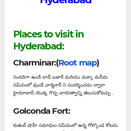
Places to visit in
Hyderabad:
Charminar:(
Root map
)
సందడిగా ఉండే లాడ్ బజార్ మరియు మక్కా మసీదు
సమీపంలో వుండే చార్మినార్ ని సందర్శించడం ద్వారా
హైదరాబాద్ యొక్క గొప్ప వారసత్వాన్ని తెలుసుకోవచ్చు .
Golconda Fort:
కుతుబ్ షాహీ సమాధుల సమీపంలో ఉన్న గోల్కొండ కోటను