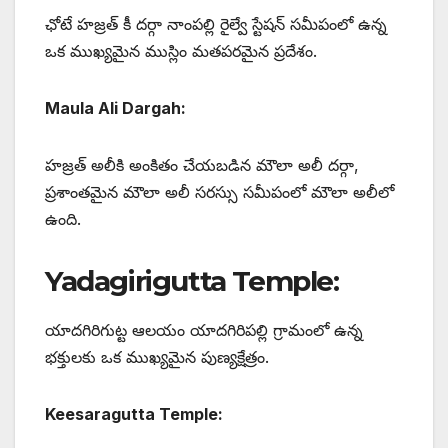
ఛోటే హజ్రత్ కీ దర్గా నాంపల్లి రైల్వే స్టేషన్ సమీపంలో ఉన్న
ఒక ముఖ్యమైన ముస్లిం మతపరమైన ప్రదేశం.
Maula Ali Dargah:
హజ్రత్ అలీకి అంకితం చేయబడిన మౌలా అలీ దర్గా,
ప్రశాంతమైన మౌలా అలీ సరస్సు సమీపంలో మౌలా అలీలో
ఉంది.
Yadagirigutta Temple:
యాదగిరిగుట్ట ఆలయం యాదగిరిపల్లి గ్రామంలో ఉన్న
భక్తులకు ఒక ముఖ్యమైన పుణ్యక్షేత్రం.
Keesaragutta Temple: