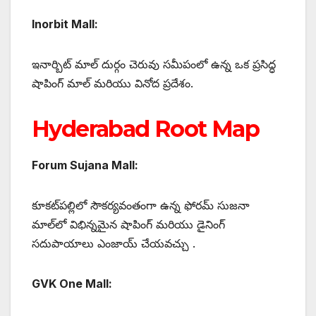
Inorbit Mall:
ఇనార్బిట్ మాల్ దుర్గం చెరువు సమీపంలో ఉన్న ఒక ప్రసిద్ధ
షాపింగ్ మాల్ మరియు వినోద ప్రదేశం.
Hyderabad Root Map
Forum Sujana Mall:
కూకట్‌పల్లిలో సౌకర్యవంతంగా ఉన్న ఫోరమ్ సుజనా
మాల్‌లో విభిన్నమైన షాపింగ్ మరియు డైనింగ్
సదుపాయాలు ఎంజాయ్ చేయవచ్చు .
GVK One Mall: