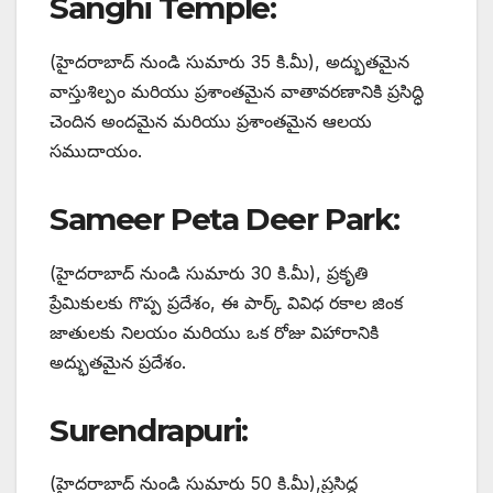
Sanghi Temple:
(హైదరాబాద్ నుండి సుమారు 35 కి.మీ), అద్భుతమైన
వాస్తుశిల్పం మరియు ప్రశాంతమైన వాతావరణానికి ప్రసిద్ధి
చెందిన అందమైన మరియు ప్రశాంతమైన ఆలయ
సముదాయం.
Sameer Peta Deer Park:
(హైదరాబాద్ నుండి సుమారు 30 కి.మీ), ప్రకృతి
ప్రేమికులకు గొప్ప ప్రదేశం, ఈ పార్క్ వివిధ రకాల జింక
జాతులకు నిలయం మరియు ఒక రోజు విహారానికి
అద్భుతమైన ప్రదేశం.
Surendrapuri
:
(హైదరాబాద్ నుండి సుమారు 50 కి.మీ),ప్రసిద్ధ