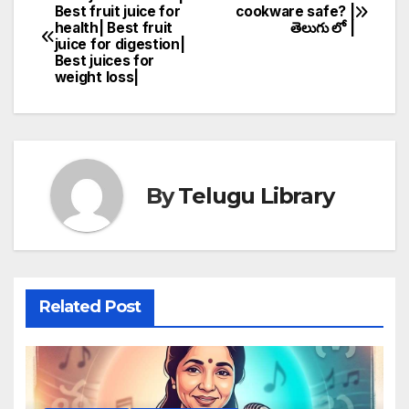
Post
Best fruit juice for
cookware safe? |
health| Best fruit
తెలుగు లో |
navigation
juice for digestion|
Best juices for
weight loss|
By
Telugu Library
Related Post