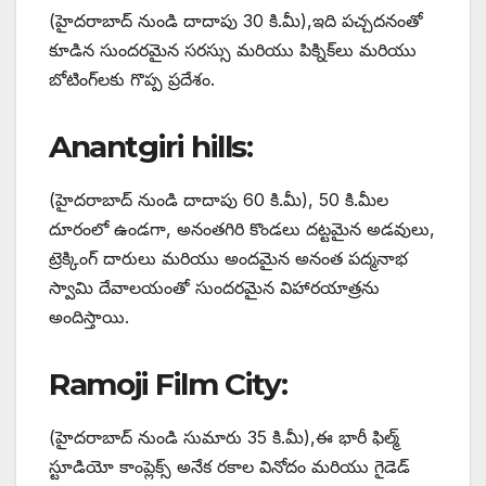
(హైదరాబాద్ నుండి దాదాపు 30 కి.మీ),ఇది పచ్చదనంతో
కూడిన సుందరమైన సరస్సు మరియు పిక్నిక్‌లు మరియు
బోటింగ్‌లకు గొప్ప ప్రదేశం.
Anantgiri hills:
(హైదరాబాద్ నుండి దాదాపు 60 కి.మీ), 50 కి.మీల
దూరంలో ఉండగా, అనంతగిరి కొండలు దట్టమైన అడవులు,
ట్రెక్కింగ్ దారులు మరియు అందమైన అనంత పద్మనాభ
స్వామి దేవాలయంతో సుందరమైన విహారయాత్రను
అందిస్తాయి.
Ramoji Film City:
(హైదరాబాద్ నుండి సుమారు 35 కి.మీ),ఈ భారీ ఫిల్మ్
స్టూడియో కాంప్లెక్స్ అనేక రకాల వినోదం మరియు గైడెడ్