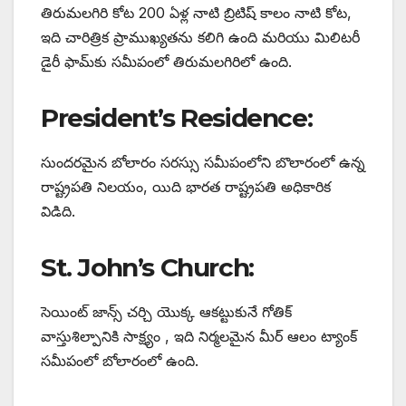
తిరుమలగిరి కోట 200 ఏళ్ల నాటి బ్రిటిష్ కాలం నాటి కోట,
ఇది చారిత్రిక ప్రాముఖ్యతను కలిగి ఉంది మరియు మిలిటరీ
డైరీ ఫామ్‌కు సమీపంలో తిరుమలగిరిలో ఉంది.
President’s Residence:
సుందరమైన బోలారం సరస్సు సమీపంలోని బొలారంలో ఉన్న
రాష్ట్రపతి నిలయం, యిది భారత రాష్ట్రపతి అధికారిక
విడిది.
St. John’s Church:
సెయింట్ జాన్స్ చర్చి యొక్క ఆకట్టుకునే గోతిక్
వాస్తుశిల్పానికి సాక్ష్యం , ఇది నిర్మలమైన మీర్ ఆలం ట్యాంక్
సమీపంలో బోలారంలో ఉంది.