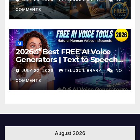
(2026)
COMMENTS
AI
2026లో Best FREE AI Voice
Generators | Text to Speech
కోసం Top 4 AI Tools
JULY 22, 2026
TELUGU LIBRARY
NO
COMMENTS
August 2026