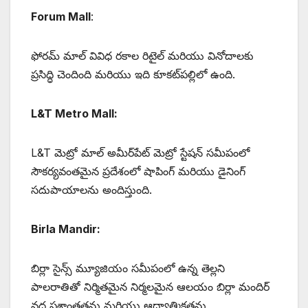
Forum Mall
:
ఫోరమ్ మాల్ వివిధ రకాల రిటైల్ మరియు వినోదాలకు
ప్రసిద్ధి చెందింది మరియు ఇది కూకట్‌పల్లిలో ఉంది.
L&T Metro Mall:
L&T మెట్రో మాల్ అమీర్‌పేట్ మెట్రో స్టేషన్ సమీపంలో
సౌకర్యవంతమైన ప్రదేశంలో షాపింగ్ మరియు డైనింగ్
సదుపాయాలను అందిస్తుంది.
Birla Mandir:
బిర్లా సైన్స్ మ్యూజియం సమీపంలో ఉన్న తెల్లని
పాలరాతితో నిర్మితమైన నిర్మలమైన ఆలయం బిర్లా మందిర్
వద్ద ప్రశాంతతను మరియు ఆధ్యాత్మికతను