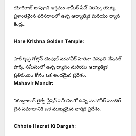
యోగిరాజ్ బాపూజీ ఆశ్రమం శామీర్ పేట్ సరస్సు యొక్క
ప్రశాంతమైన పరిసరాలలో ఉన్న ఆధ్యాత్మిక మరియు ధ్యాన
కేంద్రం.
Hare Krishna Golden Temple:
హరే కృష్ణ గోల్డెన్ టెంపుల్ మహావీర్ హరినా వనస్థలి నేషనల్
పార్క్ సమీపంలో ఉన్న ధ్యానం మరియు ఆధ్యాత్మిక
ప్రతిబింబం కోసం ఒక అందమైన ప్రదేశం.
Mahavir Mandir:
సికింద్రాబాద్ రైల్వే స్టేషన్ సమీపంలో ఉన్న మహావీర్ మందిర్
జైన సమాజానికి ఒక ముఖ్యమైన ధార్మిక ప్రదేశం.
Chhote Hazrat Ki Dargah: