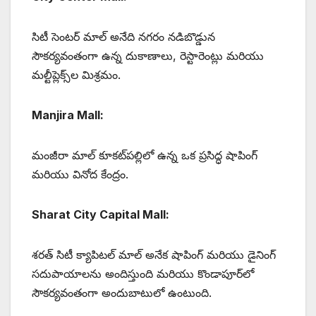
సిటీ సెంటర్ మాల్ అనేది నగరం నడిబొడ్డున
సౌకర్యవంతంగా ఉన్న దుకాణాలు, రెస్టారెంట్లు మరియు
మల్టీప్లెక్స్‌ల మిశ్రమం.
Manjira Mall:
మంజీరా మాల్ కూకట్‌పల్లిలో ఉన్న ఒక ప్రసిద్ధ షాపింగ్
మరియు వినోద కేంద్రం.
Sharat City Capital Mall:
శరత్ సిటీ క్యాపిటల్ మాల్ అనేక షాపింగ్ మరియు డైనింగ్
సదుపాయాలను అందిస్తుంది మరియు కొండాపూర్‌లో
సౌకర్యవంతంగా అందుబాటులో ఉంటుంది.