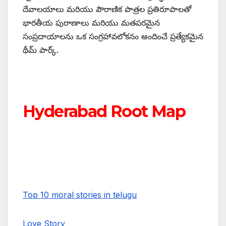
దేవాలయాలు మరియు పౌరాణిక పాత్రల ప్రతిరూపాలతో
భారతీయ పురాణాలు మరియు మతపరమైన
సంప్రదాయాలను ఒక సంగ్రహావలోకనం అందించే ప్రత్యేకమైన
థీమ్ పార్క్.
Hyderabad Root Map
Top 10 moral stories in telugu
Love Story