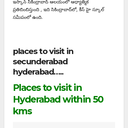
ఇస్కాన్ సికింద్రాబాద్ ఆలయంలో ఆధ్యాత్మిక
ప్రతిబింబిస్తుంది , ఇది సికింద్రాబాద్‌లో, కీస్ హై స్కూల్
సమీపంలో ఉంది.
places to visit in
secunderabad
hyderabad…..
Places to visit in
Hyderabad within 50
kms