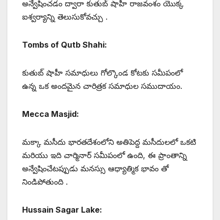
అన్వేషించడం ద్వారా కుతుబ్ షాహీ రాజవంశం యొక్క
ఐశ్వర్యాన్ని తెలుసుకోవచ్చు .
Tombs of Qutb Shahi:
కుతుబ్ షాహీ సమాధులు గోల్కొండ కోటకు సమీపంలో
ఉన్న ఒక అందమైన చారిత్రక సమాధుల సముదాయం.
Mecca Masjid:
మక్కా మసీదు భారతదేశంలోని అతిపెద్ద మసీదులలో ఒకటి
మరియు ఇది చార్మినార్ సమీపంలో ఉంది, ఈ ప్రాంతాన్ని
అన్వేషించేటప్పుడు మనస్సు ఆధ్యాత్మిక భావం తో
నిండిపోతుంది .
Hussain Sagar Lake: