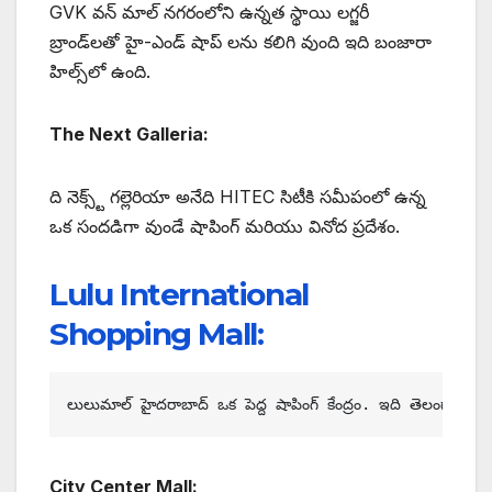
GVK వన్ మాల్ నగరంలోని ఉన్నత స్థాయి లగ్జరీ
బ్రాండ్‌లతో హై-ఎండ్ షాప్ లను కలిగి వుంది ఇది బంజారా
హిల్స్‌లో ఉంది.
The Next Galleria:
ది నెక్స్ట్ గల్లెరియా అనేది HITEC సిటీకి సమీపంలో ఉన్న
ఒక సందడిగా వుండే షాపింగ్ మరియు వినోద ప్రదేశం.
Lulu International
Shopping Mall:
C
ity Center Mall: