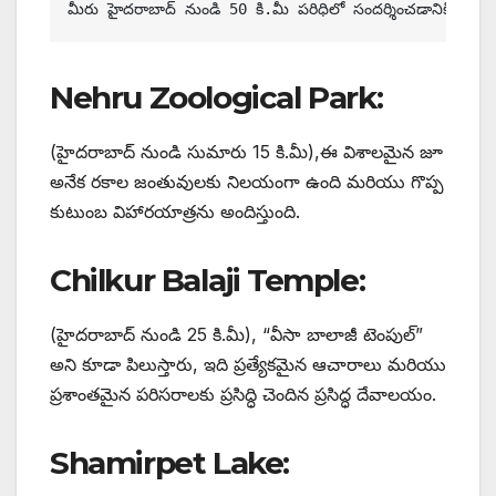
మీరు హైదరాబాద్ నుండి 50 కి.మీ పరిధిలో సందర్శించడానికి స్థలాల
Nehru Zoological Park:
(హైదరాబాద్ నుండి సుమారు 15 కి.మీ),ఈ విశాలమైన జూ
అనేక రకాల జంతువులకు నిలయంగా ఉంది మరియు గొప్ప
కుటుంబ విహారయాత్రను అందిస్తుంది.
Chilkur Balaji Temple
:
(హైదరాబాద్ నుండి 25 కి.మీ), “వీసా బాలాజీ టెంపుల్”
అని కూడా పిలుస్తారు, ఇది ప్రత్యేకమైన ఆచారాలు మరియు
ప్రశాంతమైన పరిసరాలకు ప్రసిద్ధి చెందిన ప్రసిద్ధ దేవాలయం.
Shamirpet Lake
: