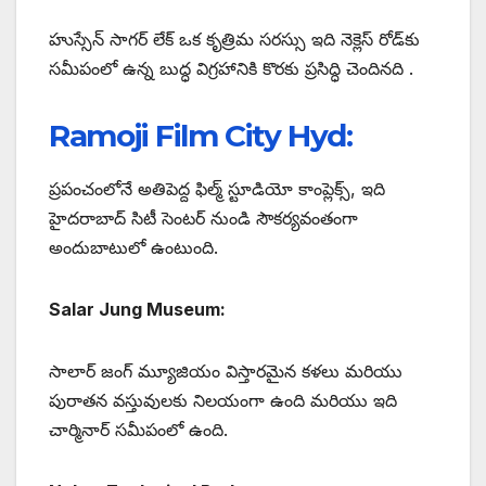
హుస్సేన్ సాగర్ లేక్ ఒక కృత్రిమ సరస్సు ఇది నెక్లెస్ రోడ్‌కు
సమీపంలో ఉన్న బుద్ధ విగ్రహానికి కొరకు ప్రసిద్ధి చెందినది .
Ramoji Film City Hyd:
ప్రపంచంలోనే అతిపెద్ద ఫిల్మ్ స్టూడియో కాంప్లెక్స్, ఇది
హైదరాబాద్ సిటీ సెంటర్ నుండి సౌకర్యవంతంగా
అందుబాటులో ఉంటుంది.
Salar Jung Museum:
సాలార్ జంగ్ మ్యూజియం విస్తారమైన కళలు మరియు
పురాతన వస్తువులకు నిలయంగా ఉంది మరియు ఇది
చార్మినార్ సమీపంలో ఉంది.