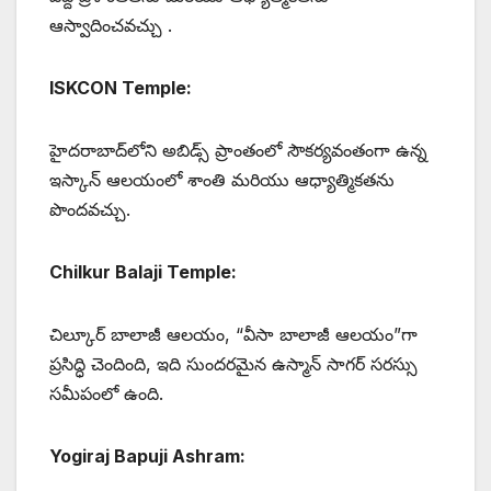
ఆస్వాదించవచ్చు .
ISKCON Temple:
హైదరాబాద్‌లోని అబిడ్స్ ప్రాంతంలో సౌకర్యవంతంగా ఉన్న
ఇస్కాన్ ఆలయంలో శాంతి మరియు ఆధ్యాత్మికతను
పొందవచ్చు.
Chilkur Balaji Temple:
చిల్కూర్ బాలాజీ ఆలయం, “వీసా బాలాజీ ఆలయం”గా
ప్రసిద్ధి చెందింది, ఇది సుందరమైన ఉస్మాన్ సాగర్ సరస్సు
సమీపంలో ఉంది.
Yogiraj Bapuji Ashram: