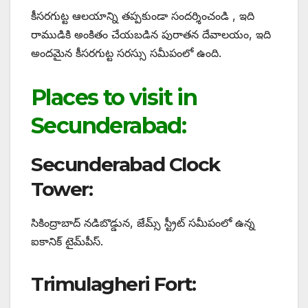
కీసరగుట్ట ఆలయాన్ని తప్పకుండా సందర్శించండి , ఇది
రాముడికి అంకితం చేయబడిన పురాతన దేవాలయం, ఇది
అందమైన కీసరగుట్ట సరస్సు సమీపంలో ఉంది.
Places to visit in
Secunderabad
:
Secunderabad Clock
Tower:
సికింద్రాబాద్ నడిబొడ్డున, జేమ్స్ స్ట్రీట్ సమీపంలో ఉన్న
ఐకానిక్ టైమ్‌పీస్.
Trimulagheri Fort: