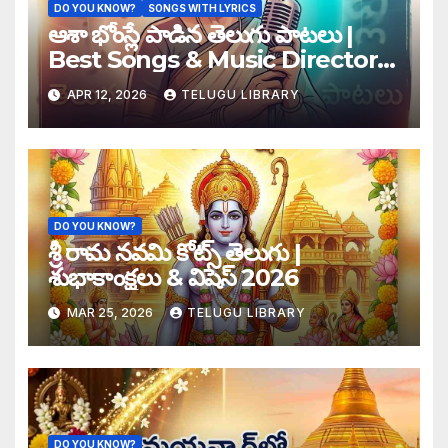
DO YOU KNOW?
SONGS WITH LYRICS
ఆశా భోంస్లే పాడిన తెలుగు పాటలు |
Best Songs & Music Directors
List
APR 12, 2026
TELUGU LIBRARY
DO YOU KNOW?
శ్రీ రామ నవమి కోట్స్ తెలుగు |
శుభాకాంక్షలు & విషెస్ 2026
MAR 25, 2026
TELUGU LIBRARY
DO YOU KNOW?