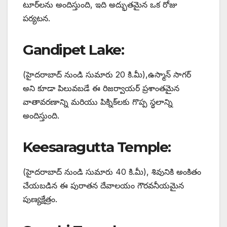
టూర్‌లను అందిస్తుంది, ఇది అద్భుతమైన ఒక రోజు
పర్యటన.
Gandipet Lake:
(హైదరాబాద్ నుండి సుమారు 20 కి.మీ),ఉస్మాన్ సాగర్
అని కూడా పిలువబడే ఈ రిజర్వాయర్ ప్రశాంతమైన
వాతావరణాన్ని మరియు పిక్నిక్‌లకు గొప్ప స్థలాన్ని
అందిస్తుంది.
Keesaragutta Temple:
(హైదరాబాద్ నుండి సుమారు 40 కి.మీ), శివునికి అంకితం
చేయబడిన ఈ పురాతన దేవాలయం గౌరవనీయమైన
పుణ్యక్షేత్రం.