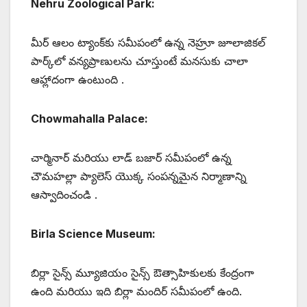
Nehru Zoological Park:
మీర్ ఆలం ట్యాంక్‌కు సమీపంలో ఉన్న నెహ్రూ జూలాజికల్
పార్క్‌లో వన్యప్రాణులను చూస్తుంటే మనసుకు చాలా
ఆహ్లాదంగా ఉంటుంది .
Chowmahalla Palace:
చార్మినార్ మరియు లాడ్ బజార్ సమీపంలో ఉన్న
చౌమహల్లా ప్యాలెస్ యొక్క సంపన్నమైన నిర్మాణాన్ని
ఆస్వాదించండి .
Birla Science Museum:
బిర్లా సైన్స్ మ్యూజియం సైన్స్ ఔత్సాహికులకు కేంద్రంగా
ఉంది మరియు ఇది బిర్లా మందిర్ సమీపంలో ఉంది.