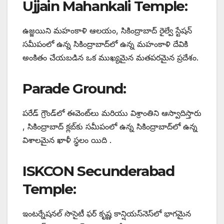
Ujjain Mahankali Temple:
ఉజ్జయిని మహంకాళి ఆలయం, సికింద్రాబాద్ రైల్వే స్టేషన్
సమీపంలో ఉన్న సికింద్రాబాద్‌లో ఉన్న మహంకాళి దేవికి
అంకితం చేయబడిన ఒక ముఖ్యమైన మతపరమైన ప్రదేశం.
Parade Ground:
పరేడ్ గ్రౌండ్‌లో ఈవెంట్‌లు మరియు విశ్రాంతిని ఆస్వాదిస్తారు
, సికింద్రాబాద్ క్లబ్‌కు సమీపంలో ఉన్న సికింద్రాబాద్‌లో ఉన్న
విశాలమైన ఖాళీ స్థలం యిది .
ISKCON Secunderabad
Temple:
ఇంటర్నేషనల్ సొసైటీ ఫర్ కృష్ణ కాన్షియస్‌నెస్‌లో భాగమైన