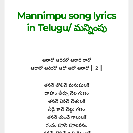
Mannimpu song lyrics
in Telugu/ మన్నింపు
ఆరారో ఆరిరరో ఆరారి రారో
ఆరారో ఆరిరరో ఆరో ఆరో ఆరారో || 2 ||
తననే తొలిచే మనుషులకే
దాహం తీర్చు నేల గుణం
తననే విరిచే చేతులకే
నీడై కాచే చెట్టు గణం
తననే తుంచే గాలులకే
గంధం పూసే పూలవనం