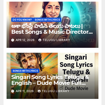
DO YOU KNOW?
SONGS WITH LYRICS
ఆశా భోంస్లే పాడిన తెలుగు పాటలు |
Best Songs & Music Directors
List
APR 12, 2026
TELUGU LIBRARY
SONGS WITH LYRICS
Singari Song Lyrics Telugu &
English – Dude Movie Full
Lyrics
APR 11, 2026
TELUGU LIBRARY