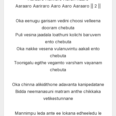
Aaraaro Aariraro Aaro Aaro Aaraaro || 2 ||
Oka eenugu garisam vedini choosi velleena
dooram chebuta
Puli vesina jaadala loathuni kolichi baruvem
ento chebuta
Oka nakke vesena vulanuvintu aakali ento
chebuta
Toonigalu egithe vegamto varsham vayanam
chebuta
Oka chinna alikidithone adavanta kanipedatane
Bidda neemanasuni matram anthe chikkaka
vetikestunnane
Mannimpu leda ante ee lokana edheeledu le