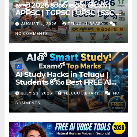
జూలై 2026 కరెంట్ అఫైర్స్ తెలుగు |
APPSC | TGPSC | UPSC | SSC |
Banking Exam Notes
AUGUST 4, 2026
TELUGU LIBRARY
NO COMMENTS
AI
AI Study Hacks in Telugu |
Students కోసం Best FREE AI
Tools & Smart Study Tips
JULY 23, 2026
TELUGU LIBRARY
NO
(2026)
COMMENTS
AI