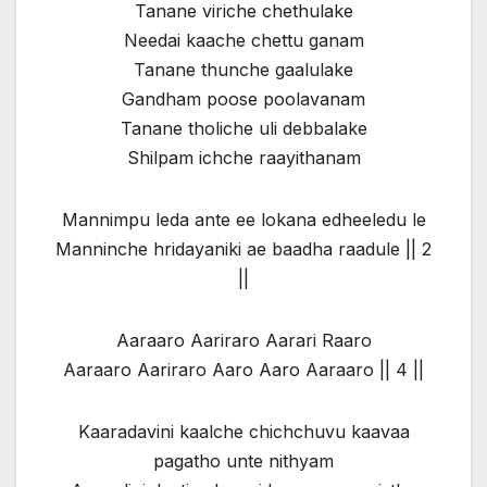
Tanane viriche chethulake
Needai kaache chettu ganam
Tanane thunche gaalulake
Gandham poose poolavanam
Tanane tholiche uli debbalake
Shilpam ichche raayithanam
Mannimpu leda ante ee lokana edheeledu le
Manninche hridayaniki ae baadha raadule || 2
||
Aaraaro Aariraro Aarari Raaro
Aaraaro Aariraro Aaro Aaro Aaraaro || 4 ||
Kaaradavini kaalche chichchuvu kaavaa
pagatho unte nithyam