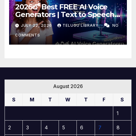
2026లో Best FREE AI Voice
Generators | Text to Speech
కోసం Top 4 AI Tools
JULY 22, 2026
TELUGU LIBRARY
NO
COMMENTS
August 2026
S
M
T
W
T
F
S
1
2
3
4
5
6
7
8