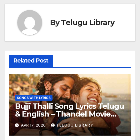
By
Telugu Library
Related Post
SONGS WITH LYRICS
Bujji Thalli Song Lyrics Telugu
& English – Thandel Movie
Full Lyrics
APR 17, 2026
TELUGU LIBRARY