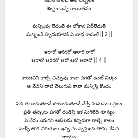
తననే తొలిచే ఉలి దెబ్బలకే
శిల్పం ఇచ్చే రాయితనం
మన్నింపు లేదంటె ఈ లోకాన ఏదీలేదులే
మన్నించే హృదయానికి ఏ బాధ రాదులే || 2 ||
ఆరారో ఆరిరరో ఆరారి రారో
ఆరారో ఆరిరరో ఆరో ఆరో ఆరారో || 4 ||
కారడవిని కాల్చే చిచ్చువు కావా పగతో ఉంటే నిత్యం
ఆ వేడిని దాటి వెలుగువి కావా మన్నిస్తే కొంచం
పడి తలబడుతూనే పొరబడుతూనే నేర్చే మనుషుల నైజం
ప్రతి తప్పును పగతో దండిస్తే ఇక మిగిలేది శూన్యం
ఏ నేరం ఎరుగని ఆకులను కన్నీరుగా రాల్చే కాలం
మళ్ళీ తొలి చిగురులు ఇచ్చి మాన్పెస్తుంది తాను చేసిన
గాయం