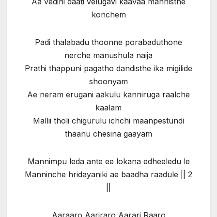
Aa vedini daati velugavi kaavaa mannisthe
konchem
Padi thalabadu thoonne porabaduthone
nerche manushula naija
Prathi thappuni pagatho dandisthe ika migilide
shoonyam
Ae neram erugani aakulu kanniruga raalche
kaalam
Mallii tholi chigurulu ichchi maanpestundi
thaanu chesina gaayam
Mannimpu leda ante ee lokana edheeledu le
Manninche hridayaniki ae baadha raadule || 2
||
Aaraaro Aariraro Aarari Raaro