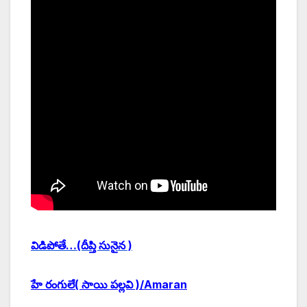
విడిపోతే…(దీప్తి సునైన )
హే రంగులే( సాయి పల్లవి )/Amaran