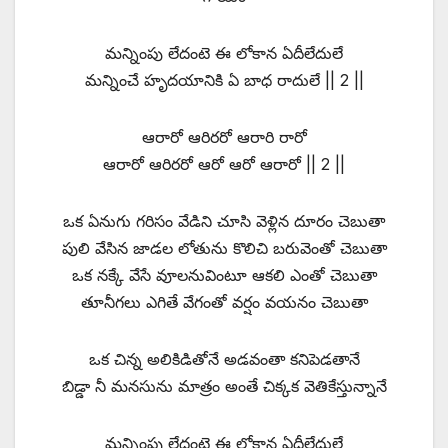
మన్నింపు లేదంటె ఈ లోకాన ఏదీలేదులే
మన్నించే హృదయానికి ఏ బాధ రాదులే || 2 ||
ఆరారో ఆరిరరో ఆరారి రారో
ఆరారో ఆరిరరో ఆరో ఆరో ఆరారో || 2 ||
ఒక ఏనుగు గరిసం వేడిని చూసి వెళ్లిన దూరం చెబుతా
పులి వేసిన జాడల లోతును కొలిచి బరువెంతో చెబుతా
ఒక నక్కే వేసే వూలనువింటూ ఆకలి ఎంతో చెబుతా
తూనీగలు ఎగితే వేగంతో వర్షం వయనం చెబుతా
ఒక చిన్న అలికిడితోనే అడవంతా కనిపెడతానే
బిడ్డా నీ మనసును మాత్రం అంతే చిక్కక వెతికేస్తున్నానే
మన్నింపు లేదంటె ఈ లోకాన ఏదీలేదులే