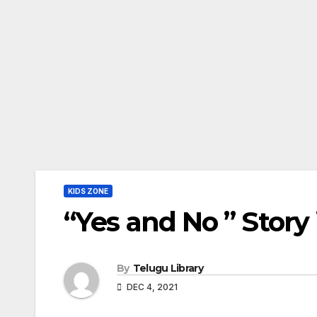
KIDS ZONE
“Yes and No ” Story i
By
Telugu Library
DEC 4, 2021