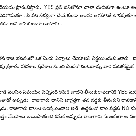
డం ప్రారంభిస్తారు. YES ప్రతి పనిలోనూ చాలా చురుకుగా ఉంటూ అ
ి చెడగొడుతూ , ఏ పని సవ్యంగా చేయకుండా అందరి ఆగ్రహానికి లోనవుతూ
ొరకడు అని అనుకుంటూ ఉంటారు .
ు తన రాజ భవనంలో ఒక విందు ఏర్పాటు చేయాలని నిర్ణయించుకుంటారు .
పు ప్రకారం రకరకాల ప్రదేశాల నుంచి ఎందరో వంటవాళ్ళు వారి రుచికరమైన వ
 చూడ వలసిన సమయం వచ్చినది కనుక వాటిని తీసుకురావడానికి YES మరి
ాడో అప్పుడు రాజుగారు దానిని జాగ్రత్తగా తన వద్దకు తీసుకుని రావడాన
్పుడు, రాజుగారు దానిని తిరస్కరించాలి అనే ఉద్దేశంతో వారి వద్దకు NO 
మొత్తం నేలపాలు అయిపోతుంది కనుక అప్పుడు రాజుగారు సులభంగా ఆ వంటక