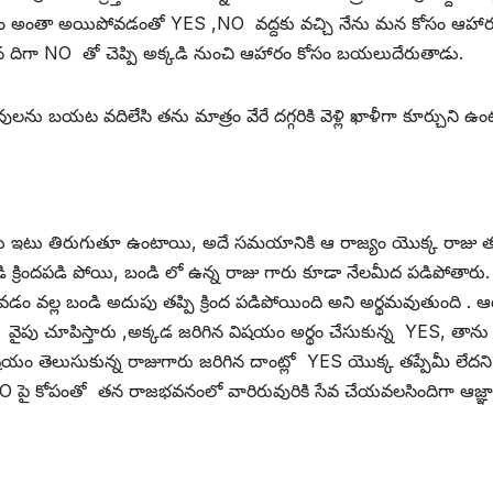
రం అంతా అయిపోవడంతో YES ,NO వద్దకు వచ్చి నేను మన కోసం ఆహారం త
 దిగా NO తో చెప్పి అక్కడి నుంచి ఆహారం కోసం బయలుదేరుతాడు.
ు బయట వదిలేసి తను మాత్రం వేరే దగ్గరికి వెళ్లి ఖాళీగా కూర్చుని ఉం
ఇటు తిరుగుతూ ఉంటాయి, అదే సమయానికి ఆ రాజ్యం యొక్క రాజు తన గుర్
 బండి క్రిందపడి పోయి, బండి లో ఉన్న రాజు గారు కూడా నేలమీద పడిపోతా
వల్ల బండి అదుపు తప్పి క్రింద పడిపోయింది అని అర్థమవుతుంది . 
S వైపు చూపిస్తారు ,అక్కడ జరిగిన విషయం అర్థం చేసుకున్న YES, తాను
షయం తెలుసుకున్న రాజుగారు జరిగిన దాంట్లో YES యొక్క తప్పేమీ లేదని 
పై కోపంతో తన రాజభవనంలో వారిరువురికి సేవ చేయవలసిందిగా ఆజ్ఞాపి