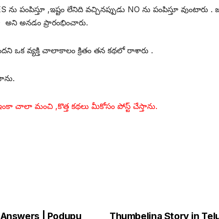
YES ను పంపిస్తూ ,ఇష్టం లేనిది వచ్చినప్పుడు NO ను పంపిస్తూ వుంటార
 అని అనడం ప్రారంభించారు.
క వ్యక్తి చాలాకాలం క్రితం తన కథలో రాశారు .
సాను.
ఇంకా చాలా మంచి ,కొత్త కథలు మీకోసం పోస్ట్ చేస్తాను.
ో ||
h Answers | Podupu
Thumbelina Story in Telu