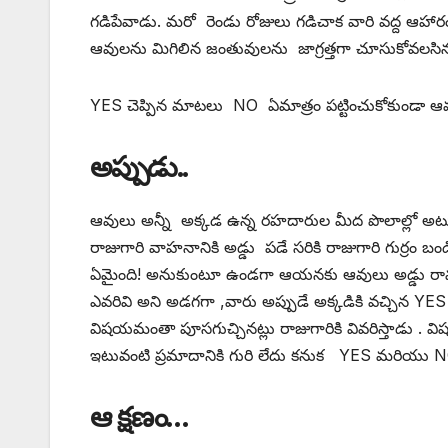
గడిపేవాడు. మరో రెండు రోజులు గడిచాక వారి వద్ద ఆహా
ఆవులను మిగిలిన జంతువులను జాగ్రత్తగా చూసుకోవలసిన
YES చెప్పిన మాటలు NO ఏమాత్రం పట్టించుకోకుండా ఆవులన
అప్పుడు..
ఆవులు అన్నీ అక్కడ ఉన్న రహదారుల మీద పొలాల్లో అటు 
రాజుగారి వాహనానికి అడ్డు పడే సరికి రాజుగారి గుర్రం
ఏమైంది! అనుకుంటూ ఉండగా ఆయనకు ఆవులు అడ్డు రావడం 
ఎవరివి అని అడగగా ,వారు అప్పుడే అక్కడికి వచ్చిన YE
విషయమంతా పూసగుచ్చినట్లు రాజుగారికి వివరిస్తాడు . వి
ఇటువంటి ప్రమాదానికి గురి లేదు కనుక YES మరియు NO 
ఆ క్షణం…