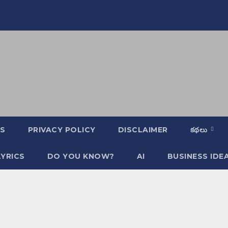
S
PRIVACY POLICY
DISCLAIMER
కథలు
YRICS
DO YOU KNOW?
AI
BUSINESS IDE