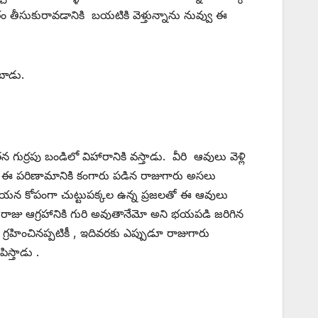
ీసుకురావడానికి బయటికి వెళ్తున్నాను నువ్వు ఈ
టాడు.
రపు బండిలో విహారానికి వస్తాడు. వీరి ఆవులు వెళ్లి
రు. ఈ పరిణామానికి కంగారు పడిన రాజుగారు అసలు
ఆయన కోపంగా చుట్టుపక్కల ఉన్న ప్రజలతో ఈ ఆవులు
 రాజు ఆగ్రహానికి గురి అవుతానేమో అని భయపడి జరిగిన
గ్రహించినప్పటికీ , ఇదివరకు ఎప్పుడూ రాజుగారు
స్తాడు .