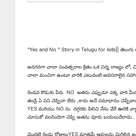
“Yes and No ” Story in Telugu for kids|| తెలుగు ల
అనగనగా చాలా సంవత్సరాల క్రితం ఒక చిన్న రాజ్యం లో, 
చాలా మంచిగా ఉంటూ వారికి ఎటువంటి అవసరాలైన సహాయం
రెండవ కొడుకు పేరు NO అతను ఎప్పుడూ పక్క వారి మ
తండ్రి ఏ పని చెప్పినా లేదు ,కాదు అనే సమాధానం చెప్పేవ
YES మరియు NO ను దగ్గరకు పిలిచి నేను వేరే ఊరికి వ్యాప
చూసుకో వలసిందిగా చెప్పి అతను వూరు బయలుదేరాడు .
మొదటి రెండు రోజులుYES మాత్రమే ఆవులను మిగిలిన జంత