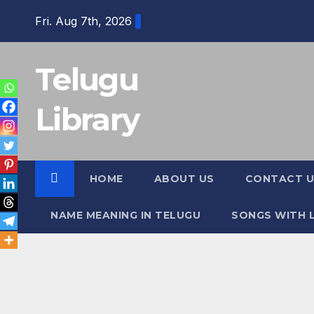
Skip
Fri. Aug 7th, 2026
to
content
Telugu
Library
HOME
ABOUT US
CONTACT U
NAME MEANING IN TELUGU
SONGS WITH L