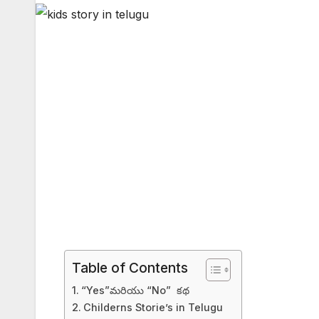
Table of Contents
“Yes”మరియు “No” కథ
Childerns Storie’s in Telugu