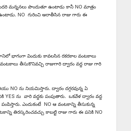
ందరి మన్ననలు పొందుతూ ఉంటాడు కానీ NO మాత్రం
 ఉంటాడు. NO గురించి ఆరాతీసిన రాజు గారు ఈ
 దానిలో భాగంగా విందుకు కావలసిన రకరకాల వంటకాలు
ంటకాలు తీసుకొనివచ్చి రాజుగారి ద్వారం వద్ద రాజు గారి
యు NO ను నియమిస్తారు. ద్వారం దగ్గరవున్న ఏ
ికి YES ను వారి వద్దకు పంపుతారు. ఒకవేళ ద్వారం వద్ద
ను పంపిస్తారు. ఎందుకంటే NO ఆ వంటకాన్ని తీసుకున్న
ాన్ని తిరస్కరించవచ్చు కాబట్టి రాజు గారు ఈ పనికి NO