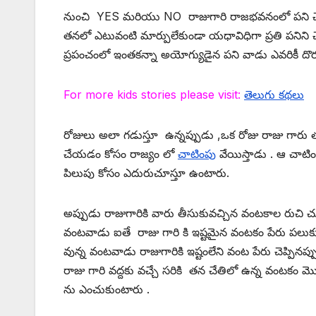
నుంచి YES మరియు NO రాజుగారి రాజభవనంలో పని చేయ
తనలో ఎటువంటి మార్పులేకుండా యధావిధిగా ప్రతి పనిన
ప్రపంచంలో ఇంతకన్నా అయోగ్యుడైన పని వాడు ఎవరికీ ద
For more kids stories please visit:
తెలుగు కథలు
రోజులు అలా గడుస్తూ ఉన్నప్పుడు ,ఒక రోజు రాజు గార
చేయడం కోసం రాజ్యం లో
చాటింపు
వేయిస్తాడు . ఆ చాటిం
పిలుపు కోసం ఎదురుచూస్తూ ఉంటారు.
అప్పుడు రాజుగారికి వారు తీసుకువచ్చిన వంటకాల రుచి
వంటవాడు ఐతే రాజు గారి కి ఇష్టమైన వంటకం పేరు పలుకుత
వున్న వంటవాడు రాజుగారికి ఇష్టంలేని వంట పేరు చెప్పినప
రాజు గారి వద్దకు వచ్చే సరికి తన చేతిలో ఉన్న వంటకం 
ను ఎంచుకుంటారు .