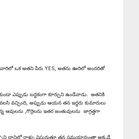
రు. వారిలో ఒక అతని పేరు YES, అతను ఊరిలో అందరితో
ా ఎప్పుడు బద్దకంగా కూర్చుని ఉండేవాడు. అతనికి
వెళ్ళవలసి వచ్చింది, అప్పుడు ఆయన తన ఇద్దరు కుమారులు
 ఉన్న ఆవులను ,గొర్రెలను ఇతర జంతువులను జాగ్రత్తగా
్చొని దానిలో రాళ్ళు విసురుతూ తన సమయాన్నంతా అక్కడే