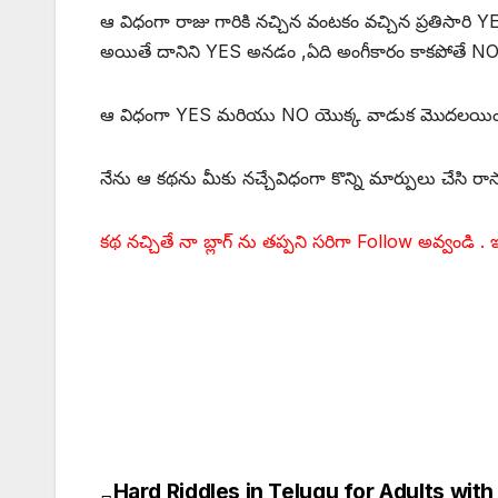
ఆ విధంగా రాజు గారికి నచ్చిన వంటకం వచ్చిన ప్రతిసారి 
అయితే దానిని YES అనడం ,ఏది అంగీకారం కాకపోతే NO
ఆ విధంగా YES మరియు NO యొక్క వాడుక మొదలయిందని ఒ
నేను ఆ కథను మీకు నచ్చేవిధంగా కొన్ని మార్పులు చేసి రా
కథ నచ్చితే నా బ్లాగ్ ను తప్పని సరిగా Follow అవ్వండి . 
“Yes and No ” Story in Telugu for kids|| తెలుగు ల
Hard Riddles in Telugu for Adults wit