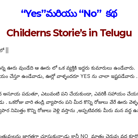
“Yes”మరియు “No” కథ
Childerns Storie’s in Telugu
ో ||
చిన్న ఊరు వుండేది ఆ ఊరు లో ఒక వ్యక్తికి ఇద్దరు కుమారులు ఉండేవా
 చేస్తూ ఉండేవాడు, ఊర్లో వాళ్ళందరూ YES ను చాలా ఇష్టపడేవారు .
ీద అసూయ పడుతూ, ఎటువంటి పని చేయకుండా, ఎవరికీ సహాయం చేయకుండ
ాడు . ఒకరోజు వారి తండ్రి వ్యాపారం పని మీద కొన్ని రోజులు వేరే ఊరు 
ార నిమిత్తం కొన్ని రోజులు వెళ్లి వస్తాను ,అప్పటివరకు మీరు మన వద్ద
ువులను జాగ్రత్తగా చూసుకున్నాడు కానీ NO మాత్రం చెరువు వద్ద కూర