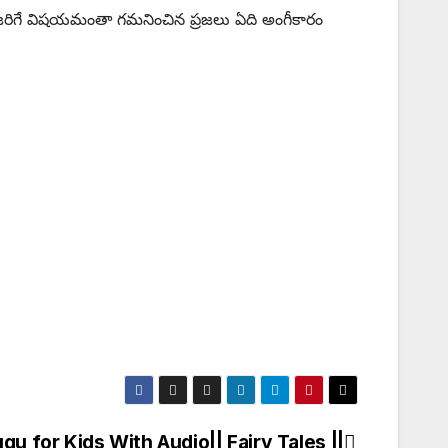
ు . జరిగే విషయమంతా గమనించిన ప్రజలు ఏది అంగీకారం
gu for Kids With Audio|| Fairy Tales ||