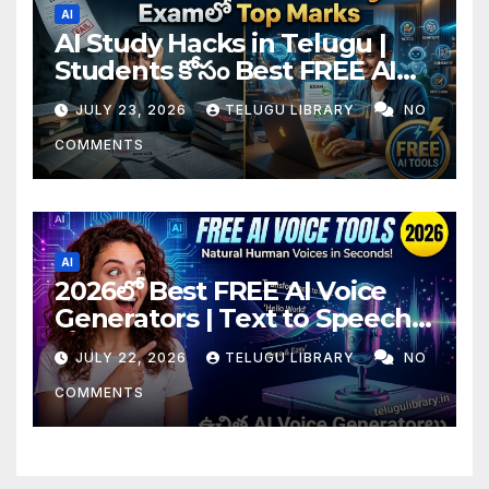
AI
AI Study Hacks in Telugu |
Students కోసం Best FREE AI
Tools & Smart Study Tips
JULY 23, 2026
TELUGU LIBRARY
NO
(2026)
COMMENTS
AI
2026లో Best FREE AI Voice
Generators | Text to Speech
కోసం Top 4 AI Tools
JULY 22, 2026
TELUGU LIBRARY
NO
COMMENTS