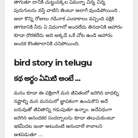
తాగుతూ దానికి చుట్టుపక్కల ఏమన్నా చిన్న చిన్న
పురుగులను వస్తే వాటిని తింటూ అలాగే వుండిపోయింది .
అలా కొన్ని రోజులు గడిచాక ఎండాకాలం వచ్చింది పక్షికి
తాగడానికి నీరు ఏ విధంగానో అందలేదు తినడానికి ఆహారం
కూడా దొరకలేదు అది అక్కడే ఒకే చోట ఉండి ఆహారం
అందక కొంతకాలానికి చనిపోయింది.
bird story in telugu
కథ అర్థం ఏమిటి అంటే …
మనం కూడా ఈ పక్షిలాగే మన జీవితంలో జరిగిన బాధల్ని
నష్టాల్ని మన మనసులో జ్ఞాపకంగా ఉంచుకొని అదే
బరువుతో జీవితాన్ని గడుపుతూ ఉన్నాం. అదేవిధంగా
జరిగిన ఆనందకర సందర్భాలను కూడా తలుచుకుంటూ
ఇకమీదట ఇంకా అటువంటి ఆనందాలే కావాలని
ఆశపడుతూ …