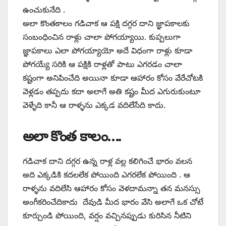
ఉంచుకునేది .
అలా కొంతకాలం గడిచాక ఆ పక్షి దగ్గర దాని జ్ఞాపకాలకు
సంబంధించిన రాళ్లు చాలా పోగయ్యాయి. కుప్పలుగా
జ్ఞాపకాలు ఎలా పోగయ్యాయో అదే విధంగా రాళ్లు కూడా
పోగయ్యే సరికి ఆ పక్షికి రాళ్లతో పాటు ఎగరడం చాలా
కష్టంగా అనిపించేది అయినా కూడా ఆహారం కోసం వేరేచోటకి
వెళ్లడం తప్పదు కదా అలాగే అతి కష్టం మీద ఎగురుకుంటూ
వెళ్ళేది కానీ ఆ రాళ్ళను ఎక్కడ వదిలేసేది కాదు.
అలా కొంత కాలం….
గడిచాక దాని దగ్గర ఉన్న రాళ్ల వల్ల కలిగించే భారం వలన
అది ఎక్కడికి కదలలేక పోయింది ఎగరలేక పోయింది . ఆ
రాళ్ళను వదిలేసి ఆహారం కోసం వెళదామన్నా తన మనస్సు
అంగీకరించేదికాదు దేవుడి మీద భారం వేసి అలాగే ఒక చోటే
కూర్చుండి పోయింది, వర్షం వచ్చినప్పుడు కురిసిన నీటిని