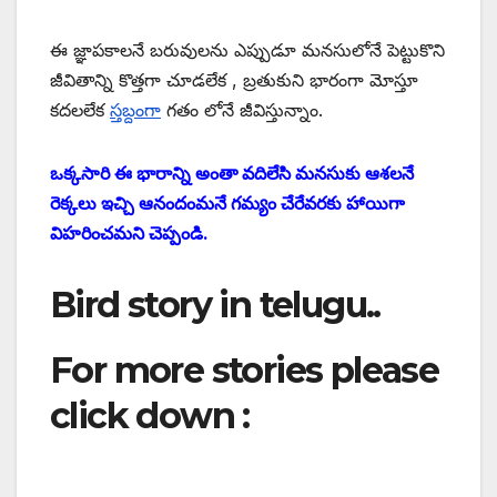
ఈ జ్ఞాపకాలనే బరువులను ఎప్పుడూ మనసులోనే పెట్టుకొని
జీవితాన్ని కొత్తగా చూడలేక , బ్రతుకుని భారంగా మోస్తూ
కదలలేక
స్తబ్దంగా
గతం లోనే జీవిస్తున్నాం.
ఒక్కసారి ఈ భారాన్ని అంతా వదిలేసి మనసుకు ఆశలనే
రెక్కలు ఇచ్చి ఆనందంమనే గమ్యం చేరేవరకు హాయిగా
విహరించమని చెప్పండి.
Bird story in telugu..
For more stories please
click down :