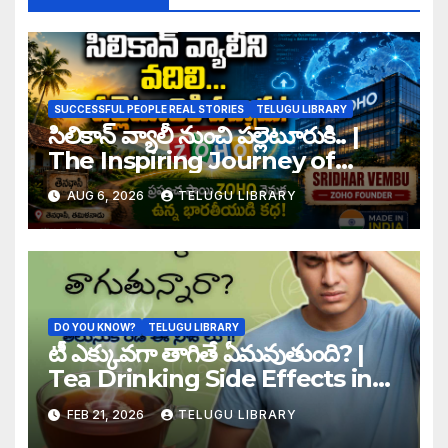
SUCCESSFUL PEOPLE REAL STORIES
TELUGU LIBRARY
సిలికాన్ వ్యాలీ నుంచి పల్లెటూరుకి.. |
The Inspiring Journey of
Zoho Founder Sridhar Vembu
AUG 6, 2026
TELUGU LIBRARY
DO YOU KNOW?
TELUGU LIBRARY
టీ ఎక్కువగా తాగితే ఏమవుతుంది? |
Tea Drinking Side Effects in
Telugu
FEB 21, 2026
TELUGU LIBRARY