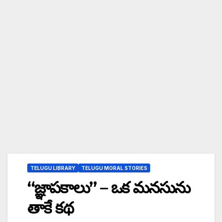
TELUGU LIBRARY
TELUGU MORAL STORIES
“జ్ఞాపకాలు” – ఒక మనసును
తాకే కథ