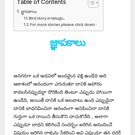
Table of Contents
జ్ఞాపకాలు
Bird story in telugu..
For more stories please click down :
జ్ఞాపకాలు
అనగనగా ఒక అడవిలో అందమైన పక్షి ఉండేది అది
ఆకాశంలో ఆనందంగా ఎగురుతూ దానికి ఆహారం
కావలసినప్పుడల్లా దొరికింది తింటూ ఎప్పుడు హాయిగా
ఉండేది, అయితే దానికి ఒక అలవాటు ఉంది ఎప్పుడైనా
దానికి బాధనిపించినా ఆనందంగా అనిపించినా దానికి
గుర్తుగా ఒక రాయిని తీసుకొని దాచుకొనేది , అలాగా
ఎప్పుడూ బాధని కలిగించే సందర్భం జరిగిన ఆనందించే
విషయం జరిగిన రాళ్ళను సేకరించి అవి ఎప్పుడూ తన దగ్గరే